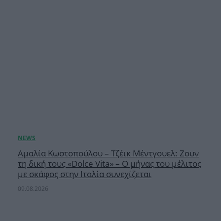
Αμαλία Κωστοπούλου – Τζέικ Μέντγουελ: Ζουν
τη δική τους «Dolce Vita» – Ο μήνας του μέλιτος
με σκάφος στην Ιταλία συνεχίζεται
09.08.2026