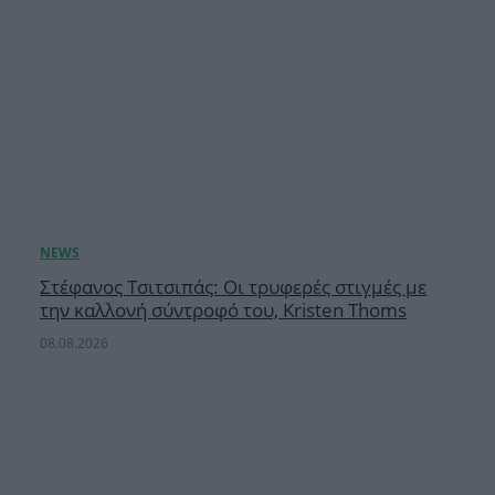
Στέφανος Τσιτσιπάς: Οι τρυφερές στιγμές με
την καλλονή σύντροφό του, Kristen Thoms
08.08.2026