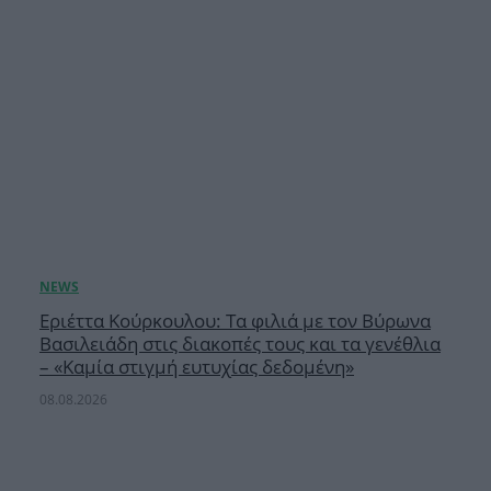
Εριέττα Κούρκουλου: Τα φιλιά με τον Βύρωνα
Βασιλειάδη στις διακοπές τους και τα γενέθλια
– «Καμία στιγμή ευτυχίας δεδομένη»
08.08.2026