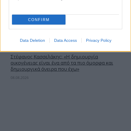
CONFIRM
Data Deletion
Data Access
Privacy Policy
Στέφανος Κασσελάκης: «Η δημιουργία
οικογένειας είναι ένα από τα πιο όμορφα και
δημιουργικά όνειρα που έχω»
08.08.2026