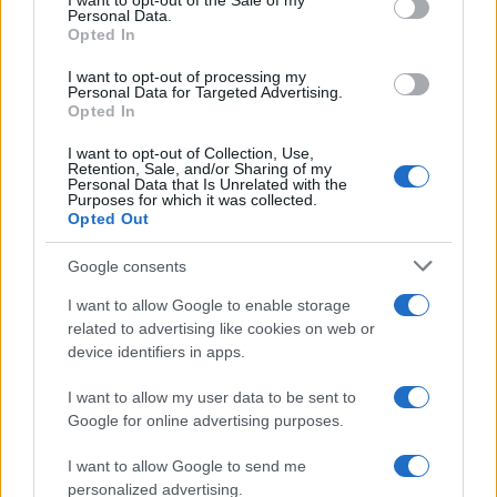
I want to opt-out of the Sale of my
Personal Data.
Opted In
I want to opt-out of processing my
Personal Data for Targeted Advertising.
Opted In
I want to opt-out of Collection, Use,
Retention, Sale, and/or Sharing of my
Personal Data that Is Unrelated with the
Purposes for which it was collected.
Opted Out
Κατερίνα Καινούργιου: Η νέα φωτογραφία της
κόρης της από τις διακοπές τους στην Πάρο
Google consents
08.08.2026
I want to allow Google to enable storage
related to advertising like cookies on web or
device identifiers in apps.
I want to allow my user data to be sent to
Google for online advertising purposes.
I want to allow Google to send me
personalized advertising.