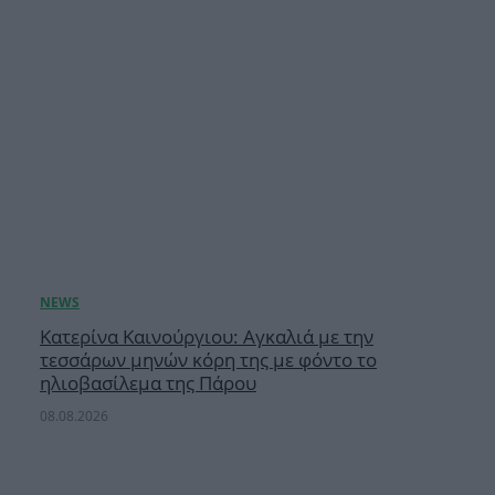
Κατερίνα Καινούργιου: Αγκαλιά με την
τεσσάρων μηνών κόρη της με φόντο το
ηλιοβασίλεμα της Πάρου
08.08.2026