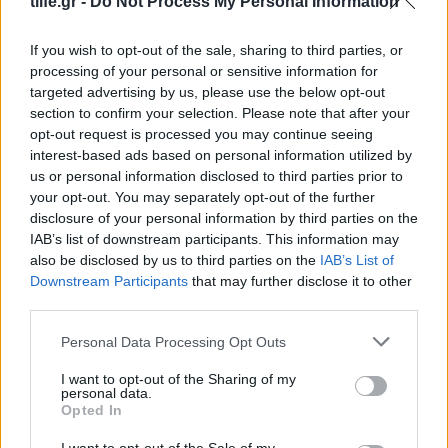
tlife.gr -
Do Not Process My Personal Information
If you wish to opt-out of the sale, sharing to third parties, or
processing of your personal or sensitive information for
targeted advertising by us, please use the below opt-out
section to confirm your selection. Please note that after your
opt-out request is processed you may continue seeing
interest-based ads based on personal information utilized by
us or personal information disclosed to third parties prior to
your opt-out. You may separately opt-out of the further
disclosure of your personal information by third parties on the
Ελίζαμπεθ Ελέτσι: Στον Άγιο Νεκτάριο με τον
IAB’s list of downstream participants. This information may
σύζυγό της και τον γιο τους – «Σήμερα πήραμε
also be disclosed by us to third parties on the
IAB’s List of
την ευχή για τον γιο μας»
Downstream Participants
that may further disclose it to other
08.08.2026
third parties.
Please note that this website/app uses one or more Google
Personal Data Processing Opt Outs
services and may gather and store information including but
not limited to your visit or usage behaviour. You may click to
I want to opt-out of the Sharing of my
personal data.
grant or deny consent to Google and its third-party tags to
Opted In
use your data for below specified purposes in below Google
consent section.