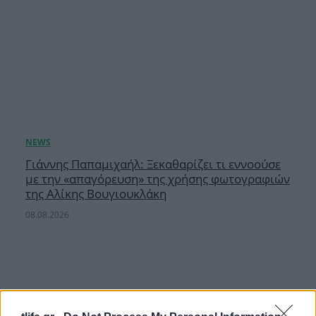
Γιάννης Παπαμιχαήλ: Ξεκαθαρίζει τι εννοούσε
με την «απαγόρευση» της χρήσης φωτογραφιών
της Αλίκης Βουγιουκλάκη
08.08.2026