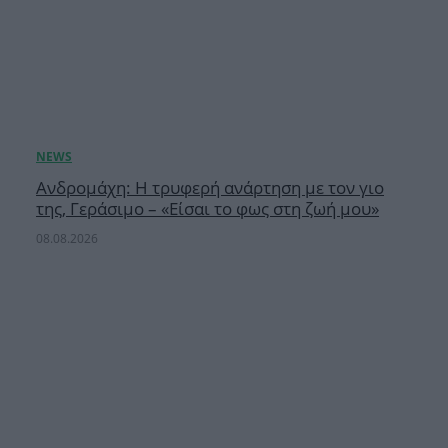
Ανδρομάχη: Η τρυφερή ανάρτηση με τον γιο
της, Γεράσιμο – «Είσαι το φως στη ζωή μου»
08.08.2026