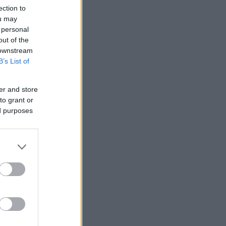
ection to
ou may
 personal
out of the
 downstream
B’s List of
er and store
to grant or
ed purposes