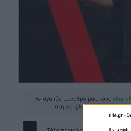
Αν αγαπάς τα άρθρα μας, κάνε
κλικ ε
στη Google για να μας διαβάζ
tlife.gr -
D
Σάλο προκαλούν τις τελευταίες 
If you wish 