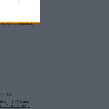
ν μπει δυναμικά στο
ρός να τις γνωρίσεις
nds του TikTok που
 αυτό το καλοκαίρι