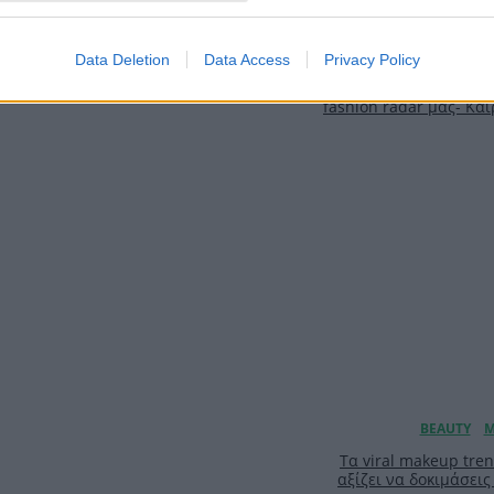
Data Deletion
Data Access
Privacy Policy
Αυτά τα it-girls έχου
fashion radar μας- Και
Τα viral makeup tre
αξίζει να δοκιμάσεις