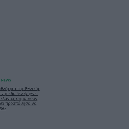
θλήτρια της Εθνικής
ο γήπεδο δεν ψάχνει
 μελανιές σημαίνουν
 ότι προσπάθησα να
σω»