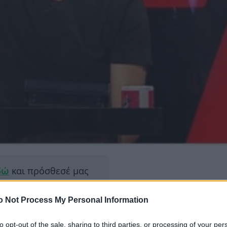
δώ
και πρόσθεσέ μας
εις πιο συχνά
o Not Process My Personal Information
ΔΙΑΦΗ
ώρες οι αποκαλύψεις του
to opt-out of the sale, sharing to third parties, or processing of your per