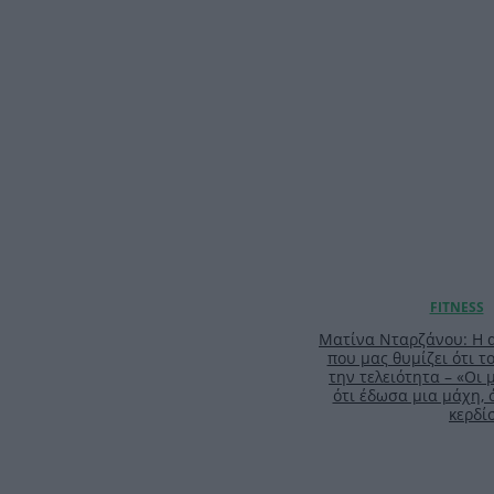
Ματίνα Νταρζάνου: Η α
που μας θυμίζει ότι τ
την τελειότητα – «Οι
ότι έδωσα μια μάχη,
κερδί