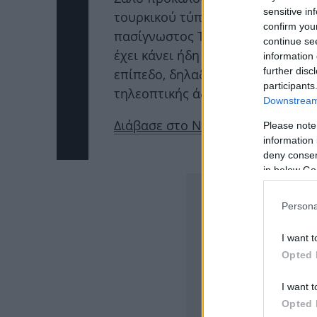
sensitive in
τουρκικού τύπου που ουσιαστικ
confirm you
πασίγνωστος Τούρκος επιχειρημα
continue se
έχει κάνει ήδη επαφές και μάλισ
information 
further disc
επίπεδο, δηλαδή τον Έλληνα πρω
participants
τηλεοπτικής άδειας εδώ στην Ελλ
Downstream 
Διάβασε στο Newsit, όλες τις λεπ
Please note
information 
deny consent
ΔΙΑΦΗΜΙΣΗ
in below Go
Persona
I want t
Opted 
I want t
Opted 