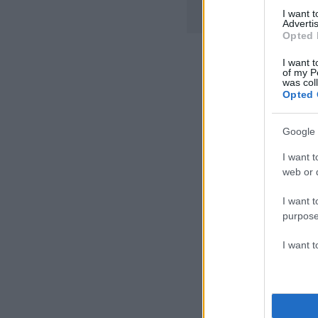
I want 
Advertis
Opted 
I want t
ΔΙΑΦΗΜΙΣΗ
of my P
was col
Opted 
Google 
I want t
web or d
I want t
purpose
I want 