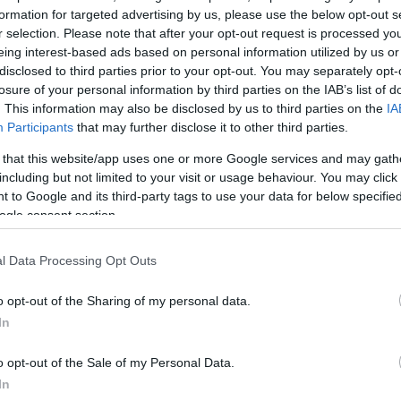
formation for targeted advertising by us, please use the below opt-out s
ά επιβεβαιώνουν πως ο
r selection. Please note that after your opt-out request is processed y
τίας και καναλάρχης
eing interest-based ads based on personal information utilized by us or
τα στο υψηλότερο δυνατό
disclosed to third parties prior to your opt-out. You may separately opt-
losure of your personal information by third parties on the IAB’s list of
θυπουργό για την αγορά
. This information may also be disclosed by us to third parties on the
IA
άδα.
Participants
that may further disclose it to other third parties.
τομέρειες
 that this website/app uses one or more Google services and may gath
including but not limited to your visit or usage behaviour. You may click 
 to Google and its third-party tags to use your data for below specifi
ogle consent section.
l Data Processing Opt Outs
o opt-out of the Sharing of my personal data.
In
o opt-out of the Sale of my Personal Data.
In