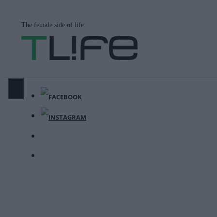
Μετάβαση
σε
The female side of life
περιεχόμενο
ΜΕΝΟΎ