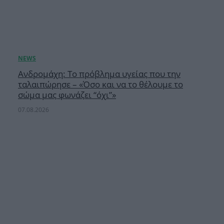
Ανδρομάχη: Το πρόβλημα υγείας που την
ταλαιπώρησε – «Όσο και να το θέλουμε το
σώμα μας φωνάζει “όχι”»
07.08.2026