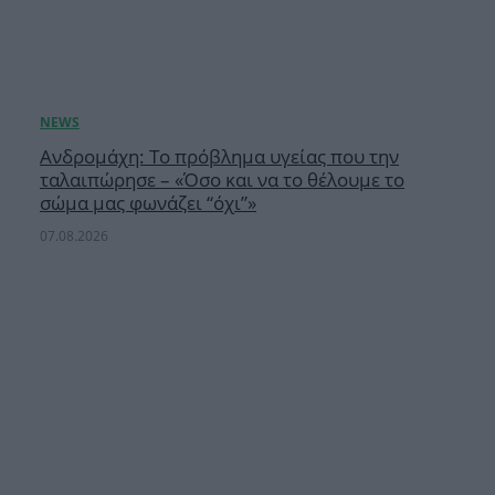
Ανδρομάχη: Το πρόβλημα υγείας που την
ταλαιπώρησε – «Όσο και να το θέλουμε το
σώμα μας φωνάζει “όχι”»
07.08.2026