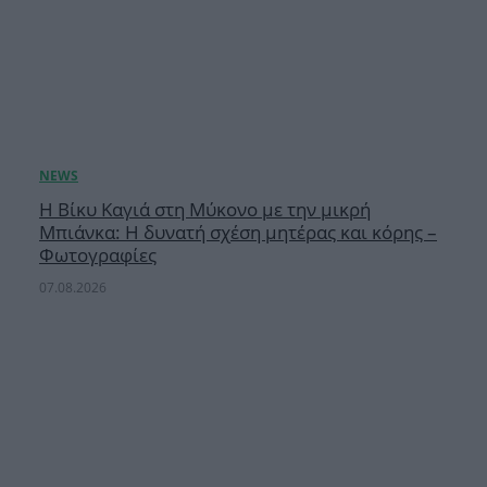
Η Βίκυ Καγιά στη Μύκονο με την μικρή
Μπιάνκα: Η δυνατή σχέση μητέρας και κόρης –
Φωτογραφίες
07.08.2026