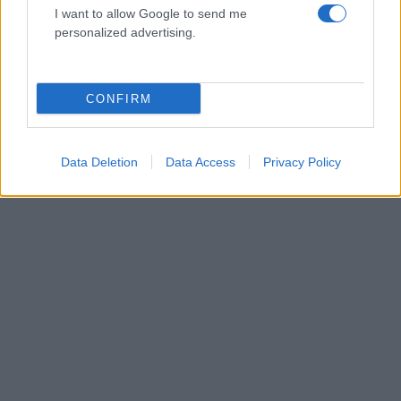
I want to allow Google to send me
personalized advertising.
CONFIRM
Αθηνά Οικονομάκου: Το βίντεο από τις
διακοπές της στο Μπόρα Μπόρα και το δίλημμα
– «Είμαι ξαπλωμένη έχοντας αυτή τη θέα»
Data Deletion
Data Access
Privacy Policy
06.08.2026