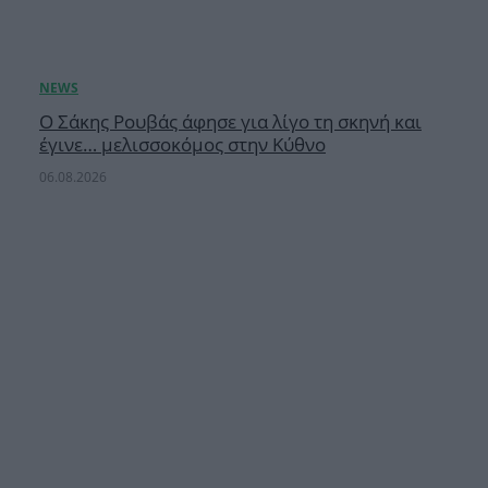
Ο Σάκης Ρουβάς άφησε για λίγο τη σκηνή και
έγινε… μελισσοκόμος στην Κύθνο
06.08.2026