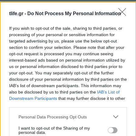
tlife.gr -
Do Not Process My Personal Information
If you wish to opt-out of the sale, sharing to third parties, or
processing of your personal or sensitive information for
Ιουλία Καλλιμάνη: Θαμώνας της πέταξε
targeted advertising by us, please use the below opt-out
λουλούδια στο πρόσωπο – «Εσένα σου αρέσει
section to confirm your selection. Please note that after your
αυτό;»
opt-out request is processed you may continue seeing
interest-based ads based on personal information utilized by
07.08.2026
us or personal information disclosed to third parties prior to
your opt-out. You may separately opt-out of the further
disclosure of your personal information by third parties on the
IAB’s list of downstream participants. This information may
also be disclosed by us to third parties on the
IAB’s List of
Downstream Participants
that may further disclose it to other
third parties.
Please note that this website/app uses one or more Google
Personal Data Processing Opt Outs
services and may gather and store information including but
not limited to your visit or usage behaviour. You may click to
I want to opt-out of the Sharing of my
personal data.
grant or deny consent to Google and its third-party tags to