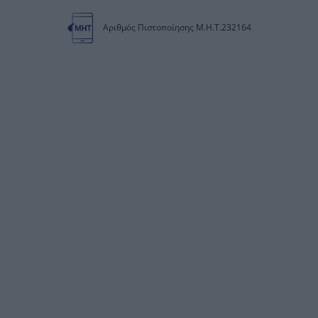
Αριθμός Πιστοποίησης Μ.Η.Τ.232164