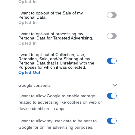
Opted In
use your data for below specified purposes in below Google
consent section.
I want to opt-out of the Sale of my
Personal Data.
Opted In
I want to opt-out of processing my
Personal Data for Targeted Advertising.
Πέθανε στα 26 της η influencer Sydney Towle
Opted In
μετά από γενναία μάχη με σπάνια μορφή
καρκίνου
I want to opt-out of Collection, Use,
Retention, Sale, and/or Sharing of my
07.08.2026
Personal Data that Is Unrelated with the
Purposes for which it was collected.
Opted Out
Google consents
I want to allow Google to enable storage
related to advertising like cookies on web or
device identifiers in apps.
I want to allow my user data to be sent to
Google for online advertising purposes.