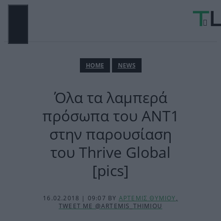
Μετάβαση
σε
περιεχόμενο
ΜΕΝΟΎ
ΗΟΜΕ
NEWS
Όλα τα λαμπερά
πρόσωπα του ΑΝΤ1
στην παρουσίαση
του Thrive Global
[pics]
16.02.2018 | 09:07
BY
ΑΡΤΕΜΙΣ ΘΥΜΙΟΥ
,
TWEET ME @ARTEMIS_THIMIOU