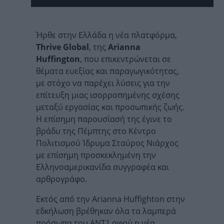
Ήρθε στην Ελλάδα η νέα πλατφόρμα,
Thrive Global
, της
Arianna
Huffington
, που επικεντρώνεται σε
θέματα ευεξίας και παραγωγικότητας,
με στόχο να παρέχει λύσεις για την
επίτευξη μιας ισορροπημένης σχέσης
μεταξύ εργασίας και προσωπικής ζωής.
Η επίσημη παρουσίασή της έγινε το
βράδυ της Πέμπτης στο Κέντρο
Πολιτισμού Ίδρυμα Σταύρος Νιάρχος
με επίσημη προσκεκλημένη την
Ελληνοαμερικανίδα συγγραφέα και
αρθρογράφο.
Εκτός από την Arianna Huffighton στην
εδκήλωση βρέθηκαν όλα τα λαμπερά
πρόσωπα του ΑΝΤ1 αφού η νέα