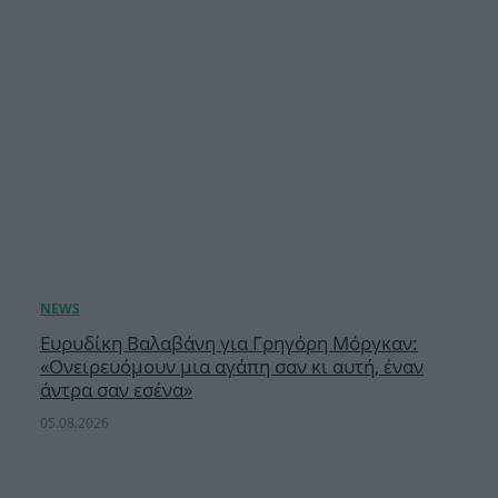
Ευρυδίκη Βαλαβάνη για Γρηγόρη Μόργκαν:
«Oνειρευόμουν μια αγάπη σαν κι αυτή, έναν
άντρα σαν εσένα»
05.08.2026