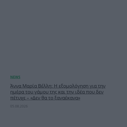
Άννα Μαρία Βέλλη: Η εξομολόγηση για την
ημέρα του γάμου της και την ιδέα που δεν
πέτυχε – «Δεν θα το ξαναέκανα»
05.08.2026