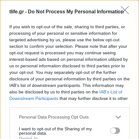
tlife.gr -
Do Not Process My Personal Information
Follow us on
facebook
twitter
Instagram
TikTok
If you wish to opt-out of the sale, sharing to third parties, or
processing of your personal or sensitive information for
targeted advertising by us, please use the below opt-out
Ακολουθήστε το
tlife.gr στο Google
section to confirm your selection. Please note that after your
opt-out request is processed you may continue seeing
News
και μάθετε πρώτοι όλα τα νέα.
interest-based ads based on personal information utilized by
us or personal information disclosed to third parties prior to
your opt-out. You may separately opt-out of the further
disclosure of your personal information by third parties on the
IAB’s list of downstream participants. This information may
also be disclosed by us to third parties on the
IAB’s List of
Downstream Participants
that may further disclose it to other
third parties.
READ MORE
Please note that this website/app uses one or more Google
Personal Data Processing Opt Outs
services and may gather and store information including but
not limited to your visit or usage behaviour. You may click to
I want to opt-out of the Sharing of my
personal data.
grant or deny consent to Google and its third-party tags to
Opted In