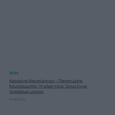
Κατερίνα Καινούργιου – Παναγιώτης
Κουτσουμπής: Η κόρη τους Ξένια έγινε
τεσσάρων μηνών
05.08.2026