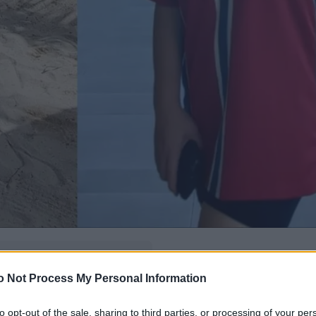
δώ
και πρόσθεσέ μας
o Not Process My Personal Information
εις πιο συχνά
to opt-out of the sale, sharing to third parties, or processing of your per