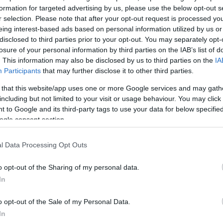
formation for targeted advertising by us, please use the below opt-out s
ΔΙΑΦΗ
οίησε φέτος το καλοκαίρι ο
r selection. Please note that after your opt-out request is processed y
ς ταξίδεψε στα μαγευτικά νησιά
eing interest-based ads based on personal information utilized by us or
disclosed to third parties prior to your opt-out. You may separately opt-
απολαμβάνοντας στιγμές
losure of your personal information by third parties on the IAB’s list of
. This information may also be disclosed by us to third parties on the
IA
Participants
that may further disclose it to other third parties.
 της διάρκεια του ταξιδιού, δεν
 that this website/app uses one or more Google services and may gath
αφίες μέσα από τα social media,
including but not limited to your visit or usage behaviour. You may click 
 τις ημέρες του εκεί.
 to Google and its third-party tags to use your data for below specifi
ogle consent section.
ΗΜΙΣΗ
l Data Processing Opt Outs
o opt-out of the Sharing of my personal data.
In
o opt-out of the Sale of my Personal Data.
In