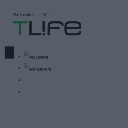
Μετάβαση
σε
The female side of life
περιεχόμενο
ΜΕΝΟΎ