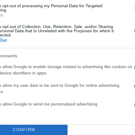
to opt-out of processing my Personal Data for Targeted
ing.
In
o opt-out of Collection, Use, Retention, Sale, and/or Sharing
ersonal Data that Is Unrelated with the Purposes for which it
lected.
 άμμο και γαλαζοπράσινα νερά,
Out
τελή resorts και δραστηριότητες
μπειρία ζωής.
consents
o allow Google to enable storage related to advertising like cookies on
 φυσική τους ομορφιά, τη
evice identifiers in apps.
τις μοναδικές εμπειρίες που
άτι που φαίνεται πως λάτρεψε
o allow my user data to be sent to Google for online advertising
s.
η σύντροφό του.
to allow Google to send me personalized advertising.
ΗΜΙΣΗ
CONFIRM