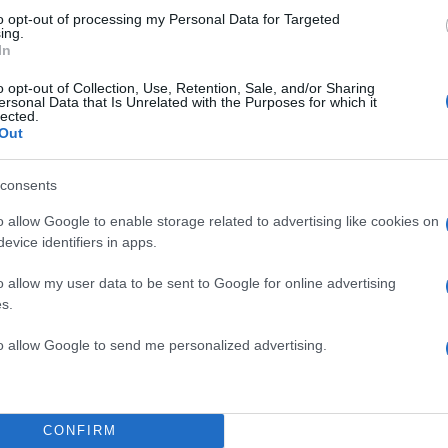
to opt-out of processing my Personal Data for Targeted
ing.
In
o opt-out of Collection, Use, Retention, Sale, and/or Sharing
ersonal Data that Is Unrelated with the Purposes for which it
lected.
Out
consents
ποντας το τι συμβαίνει
o allow Google to enable storage related to advertising like cookies on
TOP STO
ε τις τρομακτικές
evice identifiers in apps.
ω 500.000 δολαρίων
o allow my user data to be sent to Google for online advertising
στικές υπηρεσίες που
s.
η γραμμή. Η καρδιά μου
 οικογένειές τους στην
to allow Google to send me personalized advertising.
Twitter.
CONFIRM