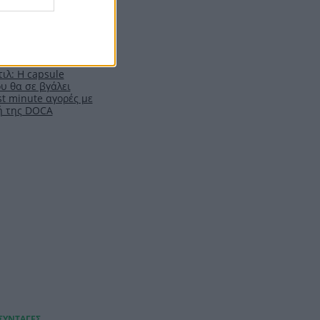
ιλ: Η capsule
υ θα σε βγάλει
t minute αγορές με
ή της DOCA