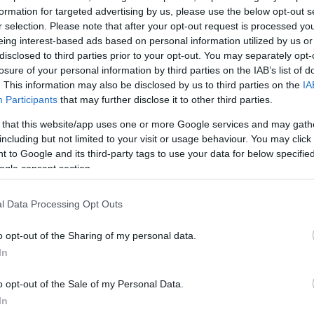
formation for targeted advertising by us, please use the below opt-out s
ΔΙΑΦΗ
.000 δολάρια για να
r selection. Please note that after your opt-out request is processed y
ικές υπηρεσίες που
eing interest-based ads based on personal information utilized by us or
disclosed to third parties prior to your opt-out. You may separately opt-
ν πυρκαγιών που έχουν
losure of your personal information by third parties on the IAB’s list of
. This information may also be disclosed by us to third parties on the
IA
Participants
that may further disclose it to other third parties.
δομάδες μία από τις
 that this website/app uses one or more Google services and may gath
και θρηνεί πολλές
including but not limited to your visit or usage behaviour. You may click 
ί περισσότερα από μισό
 to Google and its third-party tags to use your data for below specifi
ι ότι η φωτιά έχει κάψει
ogle consent section.
έμματα και έχουν
500 σπίτια.
l Data Processing Opt Outs
o opt-out of the Sharing of my personal data.
In
o opt-out of the Sale of my Personal Data.
In