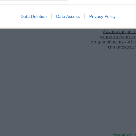
Data Deletion
Data Access
Privacy Policy
Αύγουστος με στ
γκαρνταρόμπα πο
ασπροπρόσωπη – 4 las
την υπογραφ