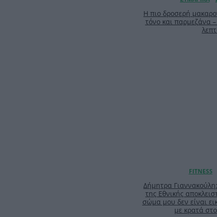
Η πιο δροσερή μακαρο
τόνο και παρμεζάνα –
λεπτ
Δήμητρα Γιαννακούλη
της Εθνικής αποκλειστ
σώμα μου δεν είναι ει
με κρατά στο