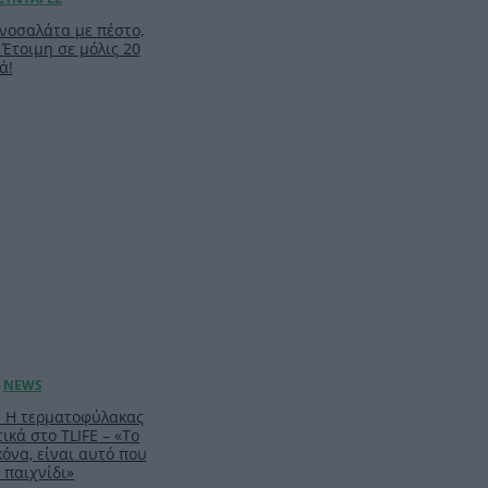
νοσαλάτα με πέστο,
 Έτοιμη σε μόλις 20
ά!
: Η τερματοφύλακας
ικά στο TLIFE – «Το
κόνα, είναι αυτό που
 παιχνίδι»