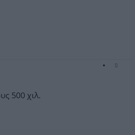
ς 500 χιλ.