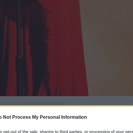
δώ
και πρόσθεσέ μας
o Not Process My Personal Information
εις πιο συχνά
to opt-out of the sale, sharing to third parties, or processing of your per