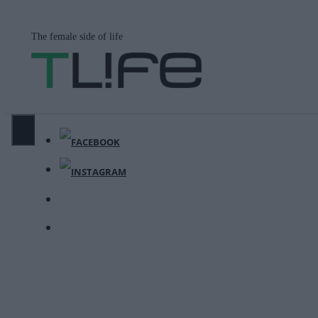
Μετάβαση
σε
The female side of life
περιεχόμενο
ΜΕΝΟΎ