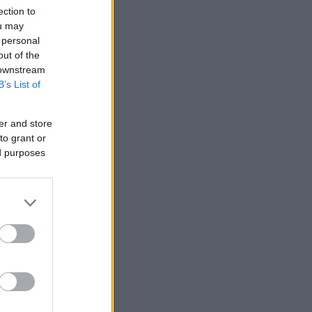
ection to
ΜΙΣΗ
ou may
 personal
out of the
 downstream
B’s List of
er and store
to grant or
ed purposes