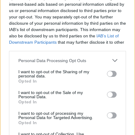
Η Δούκισσα Νομικού στην Πολυνησία: Το
interest-based ads based on personal information utilized by
εξωτικό οικογενειακό ταξίδι με τον Δημήτρη
us or personal information disclosed to third parties prior to
Θεοδωρίδη και τα παιδιά τους
your opt-out. You may separately opt-out of the further
08.08.2026
disclosure of your personal information by third parties on the
IAB’s list of downstream participants. This information may
also be disclosed by us to third parties on the
IAB’s List of
Downstream Participants
that may further disclose it to other
third parties.
Please note that this website/app uses one or more Google
Personal Data Processing Opt Outs
services and may gather and store information including but
not limited to your visit or usage behaviour. You may click to
I want to opt-out of the Sharing of my
personal data.
grant or deny consent to Google and its third-party tags to
Opted In
use your data for below specified purposes in below Google
consent section.
I want to opt-out of the Sale of my
Personal Data.
Opted In
I want to opt-out of processing my
Personal Data for Targeted Advertising.
Opted In
Κατερίνα Καινούργιου: Αγκαλιά με την
I want to opt-out of Collection, Use,