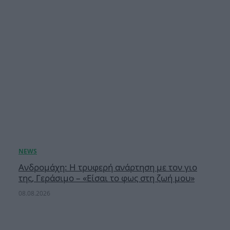
Ανδρομάχη: Η τρυφερή ανάρτηση με τον γιο
της, Γεράσιμο – «Είσαι το φως στη ζωή μου»
08.08.2026