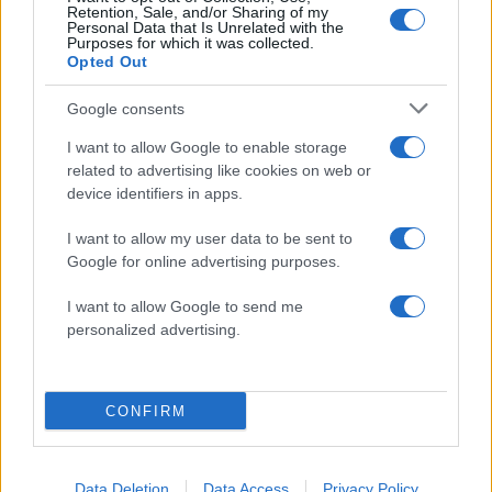
Retention, Sale, and/or Sharing of my
τεσσάρων μηνών κόρη της με φόντο το
Personal Data that Is Unrelated with the
ηλιοβασίλεμα της Πάρου
Purposes for which it was collected.
Opted Out
08.08.2026
Google consents
I want to allow Google to enable storage
related to advertising like cookies on web or
device identifiers in apps.
I want to allow my user data to be sent to
Google for online advertising purposes.
I want to allow Google to send me
personalized advertising.
CONFIRM
Zendaya – Tom Holland: Το μυστικό wedding
Data Deletion
Data Access
Privacy Policy