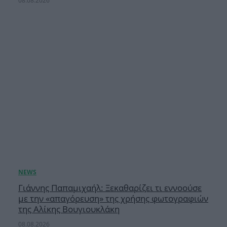
08.08.2026
Γιάννης Παπαμιχαήλ: Ξεκαθαρίζει τι εννοούσε
με την «απαγόρευση» της χρήσης φωτογραφιών
της Αλίκης Βουγιουκλάκη
08.08.2026