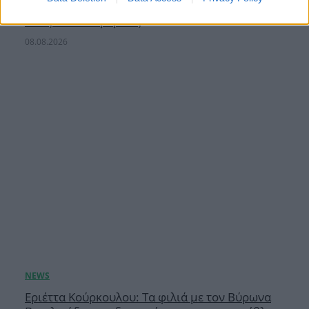
party στην αγγλική εξοχή μετά τον γάμο τους –
Όλες οι λεπτομέρειες
08.08.2026
Εριέττα Κούρκουλου: Τα φιλιά με τον Βύρωνα