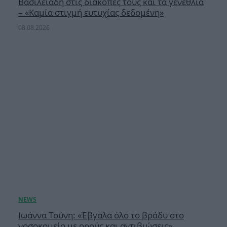
Βασιλειάδη στις διακοπές τους και τα γενέθλια
– «Καμία στιγμή ευτυχίας δεδομένη»
08.08.2026
Ιωάννα Τούνη: «Έβγαλα όλο το βράδυ στο
νοσοκομείο με ορούς και αντιβιώσεις»