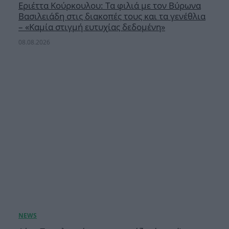
Εριέττα Κούρκουλου: Τα φιλιά με τον Βύρωνα
Βασιλειάδη στις διακοπές τους και τα γενέθλια
– «Καμία στιγμή ευτυχίας δεδομένη»
08.08.2026