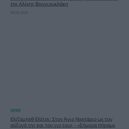
της Αλίκης Βουγιουκλάκη
08.08.2026
Ελίζαμπεθ Ελέτσι: Στον Άγιο Νεκτάριο με τον
σύζυγό της και τον γιο τους – «Σήμερα πήραμε