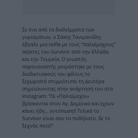
Σε ένα από τα διαλείμματα των
γυρισμάτων, ο Σάκης Τανιμανίδης
έβγαλε μια selfie με τους “παλαίμαχους”
παίκτες του Survivor από την Ελλάδα
και την Τουρκία. Ο γνωστός
παρουσιαστής μοιράστηκε με τους
διαδικτυακούς του φίλους το
ξεχωριστό στιγμιότυπο τη Δευτέρα
σημειώνοντας στην ανάρτησή του στο
instagram: “Οι «Παλαίμαχοι»
βρίσκονται στον Αγ. Δομίνικο και έχουν
κάνει ήδη… εντύπωση!! Τελικά το
Survivor είναι σαν το ποδήλατο, δε το
ξεχνάς ποτέ!”