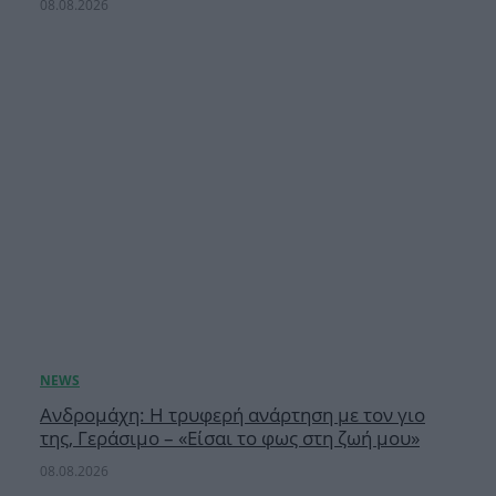
08.08.2026
Ανδρομάχη: Η τρυφερή ανάρτηση με τον γιο
της, Γεράσιμο – «Είσαι το φως στη ζωή μου»
08.08.2026