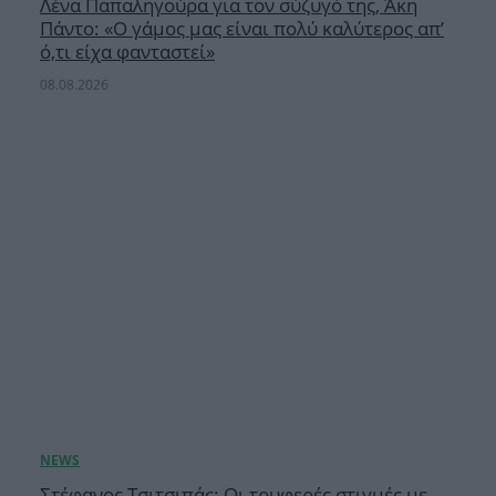
Λένα Παπαληγούρα για τον σύζυγό της, Άκη
Πάντο: «Ο γάμος μας είναι πολύ καλύτερος απ’
ό,τι είχα φανταστεί»
08.08.2026
Στέφανος Τσιτσιπάς: Οι τρυφερές στιγμές με