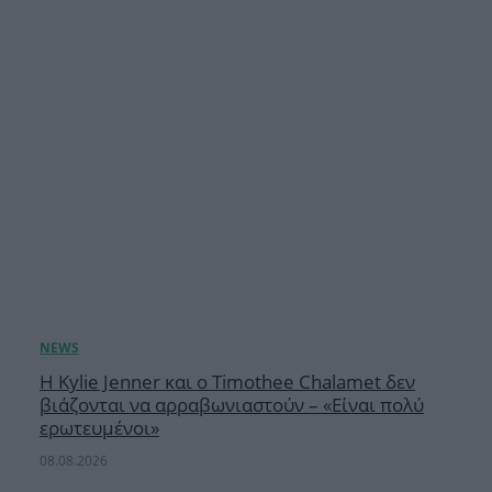
Η Kylie Jenner και ο Timothee Chalamet δεν
βιάζονται να αρραβωνιαστούν – «Είναι πολύ
ερωτευμένοι»
08.08.2026