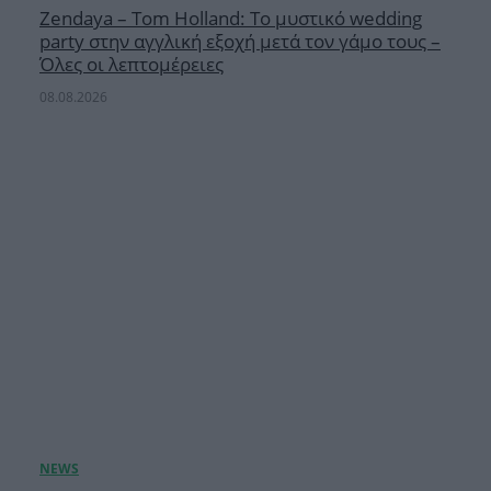
Zendaya – Tom Holland: Το μυστικό wedding
party στην αγγλική εξοχή μετά τον γάμο τους –
Όλες οι λεπτομέρειες
08.08.2026