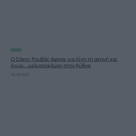
Ο Σάκης Ρουβάς άφησε για λίγο τη σκηνή και
έγινε… μελισσοκόμος στην Κύθνο
06.08.2026