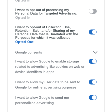
Opted In
I want to opt-out of processing my
Personal Data for Targeted Advertising.
Opted In
I want to opt-out of Collection, Use,
Retention, Sale, and/or Sharing of my
Personal Data that Is Unrelated with the
Purposes for which it was collected.
Opted Out
Google consents
Η Κατερίνα Γερονικολού στην Λευκάδα:
Ποζάρει με καλοκαιρινή διάθεση στην πισίνα –
I want to allow Google to enable storage
Φωτογραφίες
related to advertising like cookies on web or
06.08.2026
device identifiers in apps.
I want to allow my user data to be sent to
Google for online advertising purposes.
I want to allow Google to send me
personalized advertising.