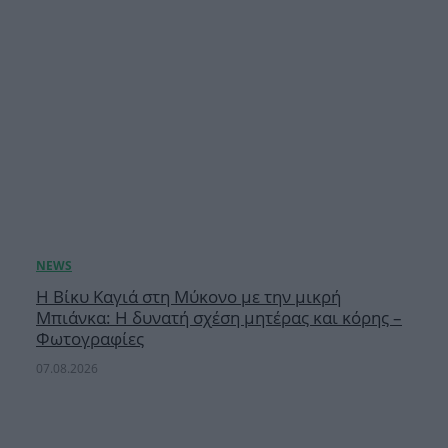
Η Βίκυ Καγιά στη Μύκονο με την μικρή
Μπιάνκα: Η δυνατή σχέση μητέρας και κόρης –
Φωτογραφίες
07.08.2026