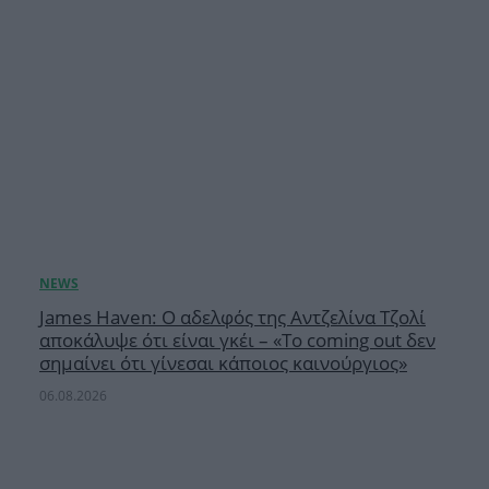
James Haven: Ο αδελφός της Αντζελίνα Τζολί
αποκάλυψε ότι είναι γκέι – «Το coming out δεν
σημαίνει ότι γίνεσαι κάποιος καινούργιος»
06.08.2026