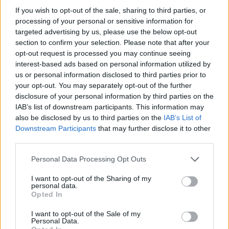
If you wish to opt-out of the sale, sharing to third parties, or
processing of your personal or sensitive information for
targeted advertising by us, please use the below opt-out
section to confirm your selection. Please note that after your
opt-out request is processed you may continue seeing
interest-based ads based on personal information utilized by
us or personal information disclosed to third parties prior to
your opt-out. You may separately opt-out of the further
disclosure of your personal information by third parties on the
IAB’s list of downstream participants. This information may
Ιουλία Καλλιμάνη: Πότε και πού θα γίνει ο
also be disclosed by us to third parties on the
IAB’s List of
γάμος της με τον σύντροφό της, Μιχάλη
Downstream Participants
that may further disclose it to other
Τουρατζίδη
third parties.
06.08.2026
Please note that this website/app uses one or more Google
Personal Data Processing Opt Outs
services and may gather and store information including but
not limited to your visit or usage behaviour. You may click to
I want to opt-out of the Sharing of my
personal data.
grant or deny consent to Google and its third-party tags to
Opted In
use your data for below specified purposes in below Google
consent section.
I want to opt-out of the Sale of my
Personal Data.