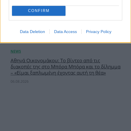
CONFIRM
Data Deletion
Data Access
Privacy Policy
Αθηνά Οικονομάκου: Το βίντεο από τις
διακοπές της στο Μπόρα Μπόρα και το δίλημμα
– «Είμαι ξαπλωμένη έχοντας αυτή τη θέα»
06.08.2026