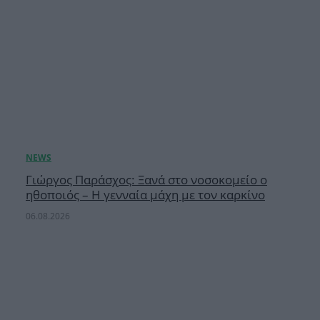
Γιώργος Παράσχος: Ξανά στο νοσοκομείο ο
ηθοποιός – Η γενναία μάχη με τον καρκίνο
06.08.2026