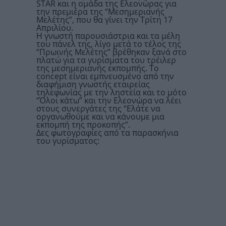
STAR και η ομάδα της Ελεονώρας για
την πρεμιέρα της “Μεσημεριανής
Μελέτης”, που θα γίνει την Τρίτη 17
Απριλίου.
Η γνωστή παρουσιάστρια και τα μέλη
του πάνελ της, λίγο μετά το τέλος της
“Πρωινής Μελέτης” βρέθηκαν ξανά στο
πλατώ για τα γυρίσματα του τρέιλερ
της μεσημεριανής εκπομπής. Το
concept είναι εμπνευσμένο από την
διαφήμιση γνωστής εταιρείας
τηλεφωνίας με την ληστεία και το μότο
“Όλοι κάτω” και την Ελεονώρα να λέει
στους συνεργάτες της “Ελάτε να
οργανωθούμε και να κάνουμε μια
εκπομπή της προκοπής”.
Δες φωτογραφίες από τα παρασκήνια
του γυρίσματος: