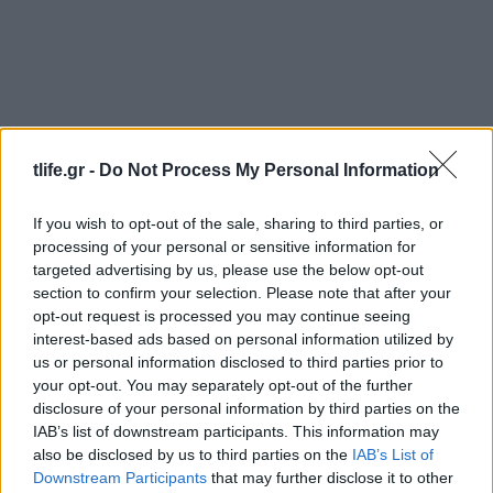
tlife.gr -
Do Not Process My Personal Information
If you wish to opt-out of the sale, sharing to third parties, or
processing of your personal or sensitive information for
targeted advertising by us, please use the below opt-out
section to confirm your selection. Please note that after your
opt-out request is processed you may continue seeing
interest-based ads based on personal information utilized by
Λίλα Μπακλέση: Η πρώτη φωτογραφία μέσα
us or personal information disclosed to third parties prior to
από το μαιευτήριο μετά τη γέννηση του γιου
your opt-out. You may separately opt-out of the further
της
disclosure of your personal information by third parties on the
IAB’s list of downstream participants. This information may
08.08.2026
also be disclosed by us to third parties on the
IAB’s List of
Downstream Participants
that may further disclose it to other