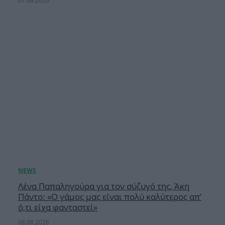
07.08.2026
Λένα Παπαληγούρα για τον σύζυγό της, Άκη
Πάντο: «Ο γάμος μας είναι πολύ καλύτερος απ’
ό,τι είχα φανταστεί»
08.08.2026