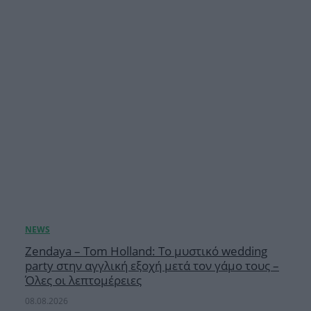
Zendaya – Tom Holland: Το μυστικό wedding
party στην αγγλική εξοχή μετά τον γάμο τους –
Όλες οι λεπτομέρειες
08.08.2026