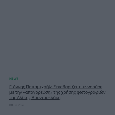
Γιάννης Παπαμιχαήλ: Ξεκαθαρίζει τι εννοούσε
με την «απαγόρευση» της χρήσης φωτογραφιών
της Αλίκης Βουγιουκλάκη
08.08.2026