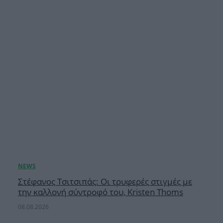
Στέφανος Τσιτσιπάς: Οι τρυφερές στιγμές με
την καλλονή σύντροφό του, Kristen Thoms
08.08.2026