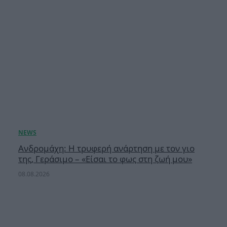
Ανδρομάχη: Η τρυφερή ανάρτηση με τον γιο
της, Γεράσιμο – «Είσαι το φως στη ζωή μου»
08.08.2026