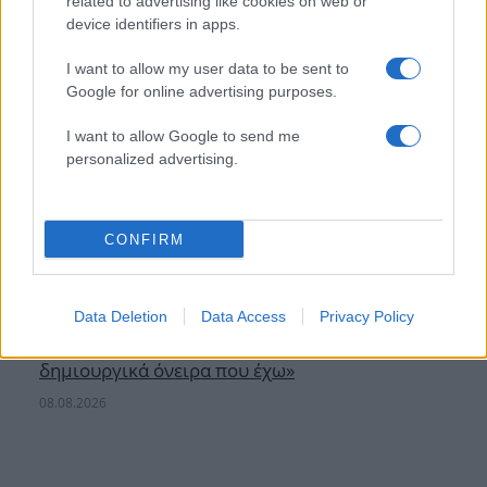
related to advertising like cookies on web or
device identifiers in apps.
I want to allow my user data to be sent to
Google for online advertising purposes.
I want to allow Google to send me
personalized advertising.
CONFIRM
Data Deletion
Data Access
Privacy Policy
Στέφανος Κασσελάκης: «Η δημιουργία
οικογένειας είναι ένα από τα πιο όμορφα και
δημιουργικά όνειρα που έχω»
08.08.2026