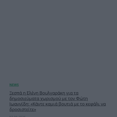
Ξεσπά η Ελένη Βουλγαράκη για τα
δημοσιεύματα χωρισμού με τον Φώτη
Ιωαννίδη: «Κάντε καμιά βουτιά με το κεφάλι να
δροσιστείτε»