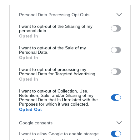
third parties.
Please note that this website/app uses one or more Google
Personal Data Processing Opt Outs
services and may gather and store information including but
not limited to your visit or usage behaviour. You may click to
I want to opt-out of the Sharing of my
personal data.
grant or deny consent to Google and its third-party tags to
Opted In
use your data for below specified purposes in below Google
consent section.
I want to opt-out of the Sale of my
Personal Data.
Opted In
I want to opt-out of processing my
Personal Data for Targeted Advertising.
Opted In
I want to opt-out of Collection, Use,
Retention, Sale, and/or Sharing of my
Personal Data that Is Unrelated with the
Κατερίνα Καινούργιου: Η νέα φωτογραφία της
Purposes for which it was collected.
κόρης της από τις διακοπές τους στην Πάρο
Opted Out
08.08.2026
Google consents
I want to allow Google to enable storage