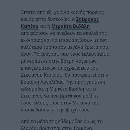
Έπειτα από έξι χρόνια κοινής πορείας
και αρκετές δυσκολίες, ο
Στέφανος
Καπίνο
και η
Μιρκέτα Βιδάλη
αποφάσισαν να ανέβουν τα σκαλιά της
εκκλησίας και να επισφραγίσουν με τον
καλύτερο τρόπο τον μεγάλο έρωτα που
ζουν. Το ζευγάρι, που τους τελευταίους
μήνες έμενε στην Βρέμη λόγω των
επαγγελματικών υποχρεώσεων του
Στέφανου Καπίνου, θα παντρευτεί στην
Ερμιόνη Αργολίδας. Την προηγούμενη
εβδομάδα, η Μιρκέτα Βιδάλη και ο
Στέφανος Καπίνο βρέθηκαν μαζί με
τους φίλους τους στην Μύκονο και
διασκέδασαν με την ψυχή τους.
Από τα μέσα της εβδομάδας όμως, το
ζευγάρι βρίσκεται στην Ερμιόνη,