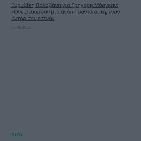
Ευρυδίκη Βαλαβάνη για Γρηγόρη Μόργκαν:
«Oνειρευόμουν μια αγάπη σαν κι αυτή, έναν
άντρα σαν εσένα»
05.08.2026