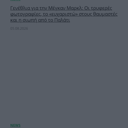
Γενέθλια για την Μέγκαν Μαρκλ: Οι τρυφερές
φωτογραφίες, το «ευχαριστώ» στους θαυμαστές
και η σιωπή από το Παλάτι
05.08.2026