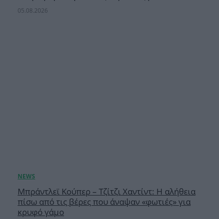
05.08.2026
Μπράντλεϊ Κούπερ – Τζίτζι Χαντίντ: Η αλήθεια
πίσω από τις βέρες που άναψαν «φωτιές» για
κρυφό γάμο