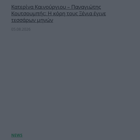
Κατερίνα Καινούργιου – Παναγιώτης
Κουτσουμπής: Η κόρη τους Ξένια έγινε
τεσσάρων μηνών
05.08.2026