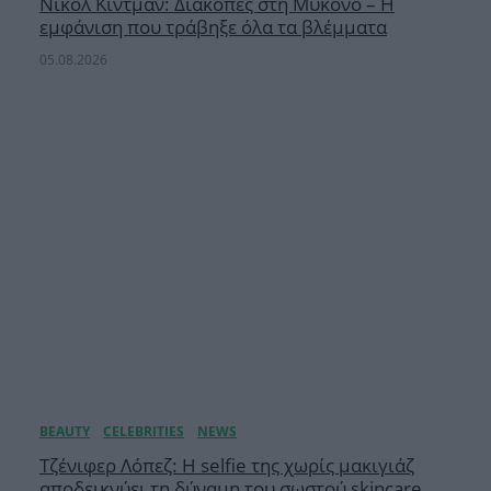
Νικόλ Κίντμαν: Διακοπές στη Μύκονο – Η
εμφάνιση που τράβηξε όλα τα βλέμματα
05.08.2026
Τζένιφερ Λόπεζ: Η selfie της χωρίς μακιγιάζ
αποδεικνύει τη δύναμη του σωστού skincare