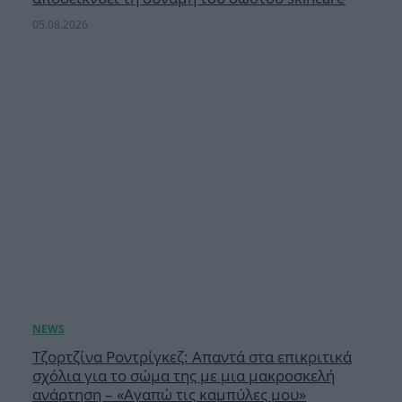
05.08.2026
Τζορτζίνα Ροντρίγκεζ: Απαντά στα επικριτικά
σχόλια για το σώμα της με μια μακροσκελή
ανάρτηση – «Αγαπώ τις καμπύλες μου»