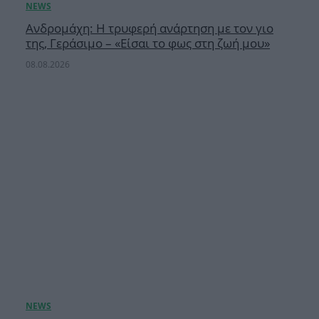
Ανδρομάχη: Η τρυφερή ανάρτηση με τον γιο
της, Γεράσιμο – «Είσαι το φως στη ζωή μου»
08.08.2026