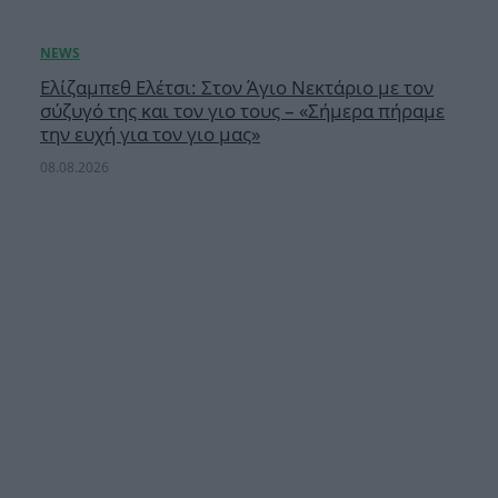
Ελίζαμπεθ Ελέτσι: Στον Άγιο Νεκτάριο με τον
σύζυγό της και τον γιο τους – «Σήμερα πήραμε
την ευχή για τον γιο μας»
08.08.2026