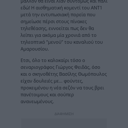
μάλλον θα είναι λίαν συντόμως και πάλι
εδώ! Η αισθηματική κομεντί του ΑΝΤ1
μετά την εντυπωσιακή πορεία που
σημείωσε πέρσι στους πίνακες
τηλεθέασης, εννοείται πως δεν θα
λείπει για ακόμα μία χρονιά από το
τηλεοπτικό “μενού” του καναλιού του
Αμαρουσίου.
Ετσι, όλο το καλοκαίρι τόσο ο
σεναριογράφος Γιώργος Φειδάς, όσο
και ο σκηνοθέτης Βασίλης Θωμόπουλος
είχαν δουλειές με… φούντες,
προκειμένου η νέα σεζόν να τους βρει
πανέτοιμους και σούπερ
ανανεωμένους.
ΔΙΑΦΗΜΙΣΗ