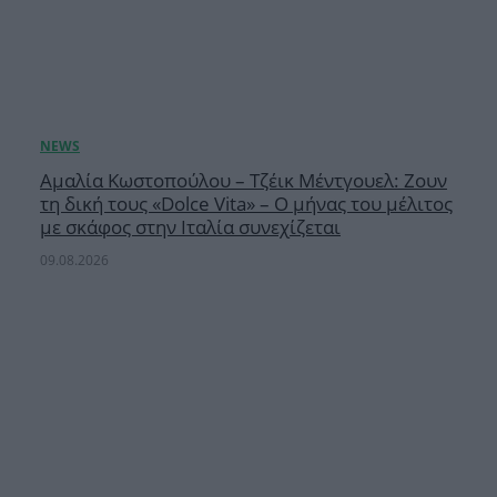
Αμαλία Κωστοπούλου – Τζέικ Μέντγουελ: Ζουν
τη δική τους «Dolce Vita» – Ο μήνας του μέλιτος
με σκάφος στην Ιταλία συνεχίζεται
09.08.2026