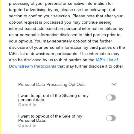
processing of your personal or sensitive information for
targeted advertising by us, please use the below opt-out
section to confirm your selection. Please note that after your
opt-out request is processed you may continue seeing
interest-based ads based on personal information utilized by
us or personal information disclosed to third parties prior to
your opt-out. You may separately opt-out of the further
Zendaya – Tom Holland: Το μυστικό wedding
disclosure of your personal information by third parties on the
party στην αγγλική εξοχή μετά τον γάμο τους –
IAB’s list of downstream participants. This information may
Όλες οι λεπτομέρειες
also be disclosed by us to third parties on the
IAB’s List of
Downstream Participants
that may further disclose it to other
08.08.2026
third parties.
Please note that this website/app uses one or more Google
Personal Data Processing Opt Outs
services and may gather and store information including but
not limited to your visit or usage behaviour. You may click to
I want to opt-out of the Sharing of my
personal data.
grant or deny consent to Google and its third-party tags to
Opted In
use your data for below specified purposes in below Google
consent section.
I want to opt-out of the Sale of my
Personal Data.
Opted In