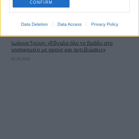
CONFIRM
Data Deletion
Data Access
Privacy Policy
Ιωάννα Τούνη: «Έβγαλα όλο το βράδυ στο
νοσοκομείο με ορούς και αντιβιώσεις»
08.08.2026