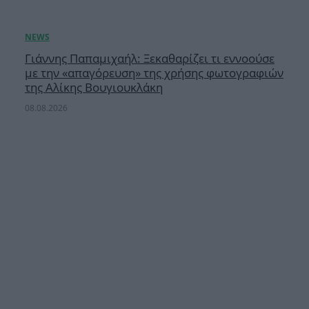
Γιάννης Παπαμιχαήλ: Ξεκαθαρίζει τι εννοούσε
με την «απαγόρευση» της χρήσης φωτογραφιών
της Αλίκης Βουγιουκλάκη
08.08.2026