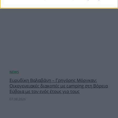
Ευρυδίκη Βαλαβάνη – Γρηγόρης Μόργκαν:
Οικογενειακές διακοπές με camping στη Βόρεια
Εύβοια με τον ενός έτους γιο τους
07.08.2026