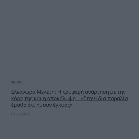
Ελεονώρα Μελέτη: Η τρυφερή ανάρτηση με την
κόρη της και η αποκάλυψη – «Στην ίδια παραλία
έμαθα ότι ήμουν έγκυος»
07.08.2026