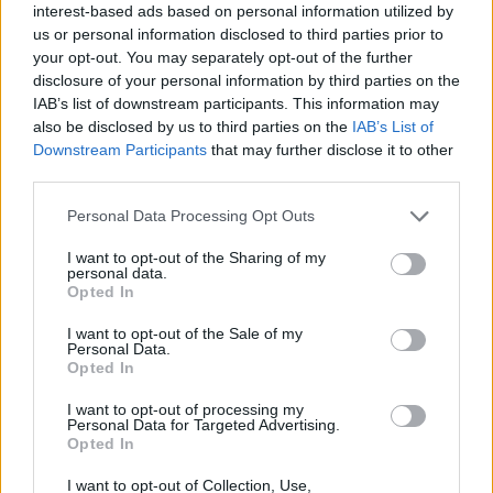
interest-based ads based on personal information utilized by
us or personal information disclosed to third parties prior to
your opt-out. You may separately opt-out of the further
disclosure of your personal information by third parties on the
IAB’s list of downstream participants. This information may
also be disclosed by us to third parties on the
IAB’s List of
Downstream Participants
that may further disclose it to other
third parties.
Please note that this website/app uses one or more Google
Personal Data Processing Opt Outs
services and may gather and store information including but
not limited to your visit or usage behaviour. You may click to
I want to opt-out of the Sharing of my
personal data.
grant or deny consent to Google and its third-party tags to
Opted In
use your data for below specified purposes in below Google
Ξεσπά η Ελένη Βουλγαράκη για τα
consent section.
I want to opt-out of the Sale of my
δημοσιεύματα χωρισμού με τον Φώτη
Personal Data.
Opted In
Ιωαννίδη: «Κάντε καμιά βουτιά με το κεφάλι να
δροσιστείτε»
I want to opt-out of processing my
Personal Data for Targeted Advertising.
07.08.2026
Opted In
I want to opt-out of Collection, Use,