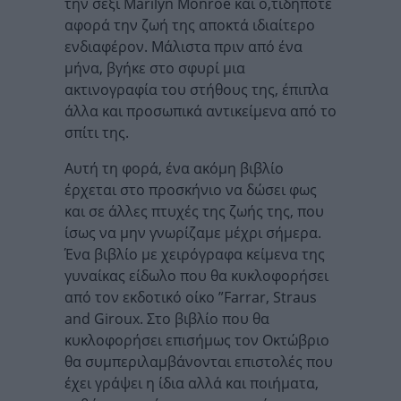
την σέξι Marilyn Monroe και ο,τιδήποτε
αφορά την ζωή της αποκτά ιδιαίτερο
ενδιαφέρον. Μάλιστα πριν από ένα
μήνα, βγήκε στο σφυρί μια
ακτινογραφία του στήθους της, έπιπλα
άλλα και προσωπικά αντικείμενα από το
σπίτι της.
Αυτή τη φορά, ένα ακόμη βιβλίο
έρχεται στο προσκήνιο να δώσει φως
και σε άλλες πτυχές της ζωής της, που
ίσως να μην γνωρίζαμε μέχρι σήμερα.
Ένα βιβλίο με χειρόγραφα κείμενα της
γυναίκας είδωλο που θα κυκλοφορήσει
από τον εκδοτικό οίκο ”Farrar, Straus
and Giroux. Στο βιβλίο που θα
κυκλοφορήσει επισήμως τον Οκτώβριο
θα συμπεριλαμβάνονται επιστολές που
έχει γράψει η ίδια αλλά και ποιήματα,