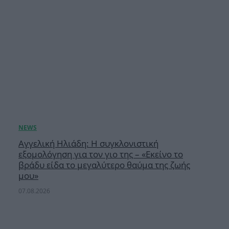
Αγγελική Ηλιάδη: Η συγκλονιστική
εξομολόγηση για τον γιο της – «Εκείνο το
βράδυ είδα το μεγαλύτερο θαύμα της ζωής
μου»
07.08.2026