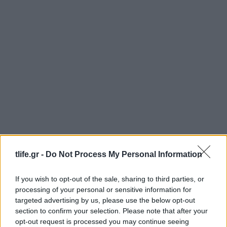
Τατιάνα Στεφανίδου: Διακοπές στο Ιόνιο με τον
tlife.gr -
Do Not Process My Personal Information
Νίκο Ευαγγελάτο και τον γιο τους – Οι
μαγευτικές εικόνες από την Κεφαλονιά
If you wish to opt-out of the sale, sharing to third parties, or
07.08.2026
processing of your personal or sensitive information for
targeted advertising by us, please use the below opt-out
section to confirm your selection. Please note that after your
opt-out request is processed you may continue seeing