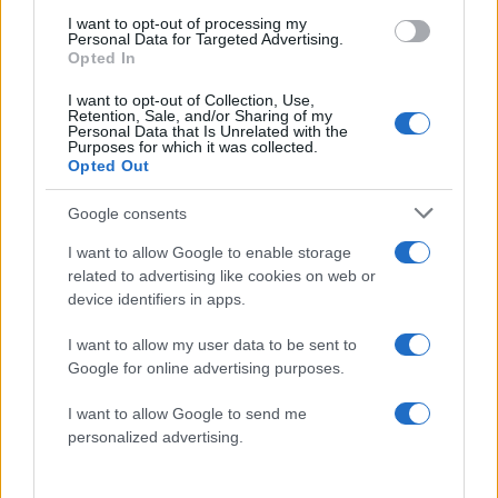
I want to opt-out of processing my
08.08.2026
Personal Data for Targeted Advertising.
Opted In
I want to opt-out of Collection, Use,
Retention, Sale, and/or Sharing of my
Personal Data that Is Unrelated with the
Purposes for which it was collected.
Opted Out
Google consents
I want to allow Google to enable storage
related to advertising like cookies on web or
device identifiers in apps.
I want to allow my user data to be sent to
Google for online advertising purposes.
I want to allow Google to send me
Λίλα Μπακλέση: Η πρώτη φωτογραφία μέσα
personalized advertising.
από το μαιευτήριο μετά τη γέννηση του γιου
της