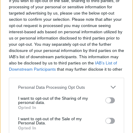
την καλλονή σύντροφό του, Kristen Thoms
If you wish to opt-out of the sale, sharing to third parties, or
processing of your personal or sensitive information for
08.08.2026
targeted advertising by us, please use the below opt-out
section to confirm your selection. Please note that after your
opt-out request is processed you may continue seeing
interest-based ads based on personal information utilized by
us or personal information disclosed to third parties prior to
your opt-out. You may separately opt-out of the further
disclosure of your personal information by third parties on the
IAB’s list of downstream participants. This information may
also be disclosed by us to third parties on the
IAB’s List of
Downstream Participants
that may further disclose it to other
third parties.
Please note that this website/app uses one or more Google
Personal Data Processing Opt Outs
services and may gather and store information including but
not limited to your visit or usage behaviour. You may click to
I want to opt-out of the Sharing of my
personal data.
grant or deny consent to Google and its third-party tags to
Opted In
use your data for below specified purposes in below Google
consent section.
Γιάννης Παπαμιχαήλ: Ξεκαθαρίζει τι εννοούσε
I want to opt-out of the Sale of my
Personal Data.
με την «απαγόρευση» της χρήσης φωτογραφιών
Opted In
της Αλίκης Βουγιουκλάκη