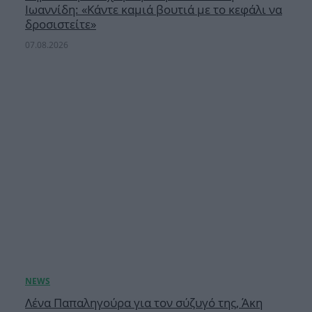
Ιωαννίδη: «Κάντε καμιά βουτιά με το κεφάλι να
δροσιστείτε»
07.08.2026
Λένα Παπαληγούρα για τον σύζυγό της, Άκη