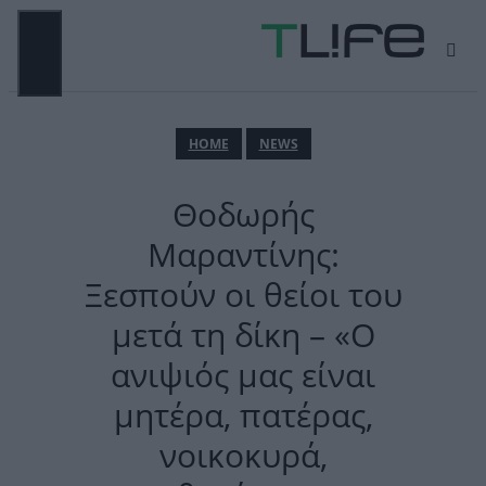
Μετάβαση
σε
περιεχόμενο
ΜΕΝΟΎ
ΗΟΜΕ
NEWS
Θοδωρής
Μαραντίνης:
Ξεσπούν οι θείοι του
μετά τη δίκη – «Ο
ανιψιός μας είναι
μητέρα, πατέρας,
νοικοκυρά,