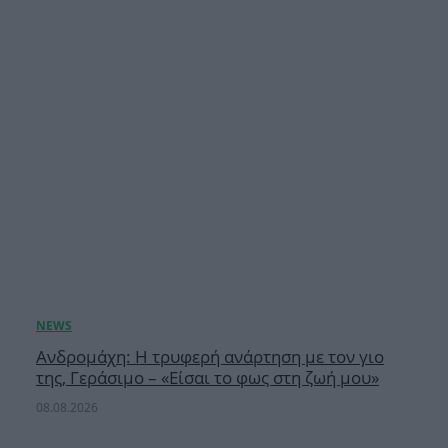
Ανδρομάχη: Η τρυφερή ανάρτηση με τον γιο
της, Γεράσιμο – «Είσαι το φως στη ζωή μου»
08.08.2026