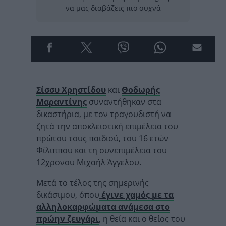
να μας διαβάζεις πιο συχνά
Σίσσυ Χρηστίδου
και
Θοδωρής
Μαραντίνης
συναντήθηκαν στα
δικαστήρια, με τον τραγουδιστή να
ζητά την αποκλειστική επιμέλεια του
πρώτου τους παιδιού, του 16 ετών
Φίλιππου και τη συνεπιμέλεια του
12χρονου Μιχαήλ Άγγελου.
Μετά το τέλος της σημερινής
δικάσιμου, όπου
έγινε χαμός με τα
αλληλοκαρφώματα ανάμεσα στο
πρώην ζευγάρι
, η θεία και ο θείος του