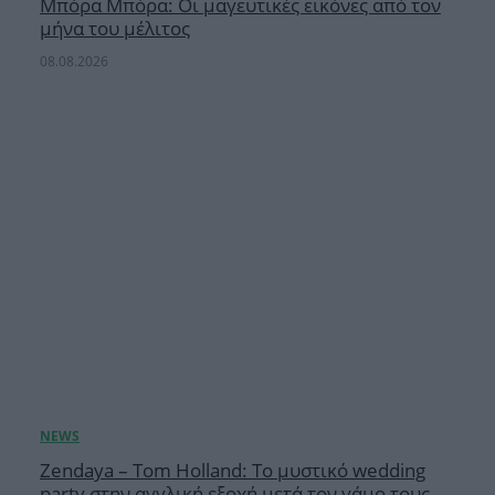
Μπόρα Μπόρα: Οι μαγευτικές εικόνες από τον
μήνα του μέλιτος
08.08.2026
Zendaya – Tom Holland: Το μυστικό wedding
party στην αγγλική εξοχή μετά τον γάμο τους –