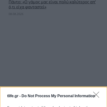
Πάντο: «Ο γάμος μας είναι πολύ καλύτερος απ’
ό,τι είχα φανταστεί»
08.08.2026
tlife.gr -
Do Not Process My Personal Information
Στέφανος Τσιτσιπάς: Οι τρυφερές στιγμές με