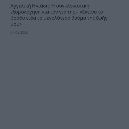
Αγγελική Ηλιάδη: Η συγκλονιστική
εξομολόγηση για τον γιο της – «Εκείνο το
βράδυ είδα το μεγαλύτερο θαύμα της ζωής
μου»
07.08.2026