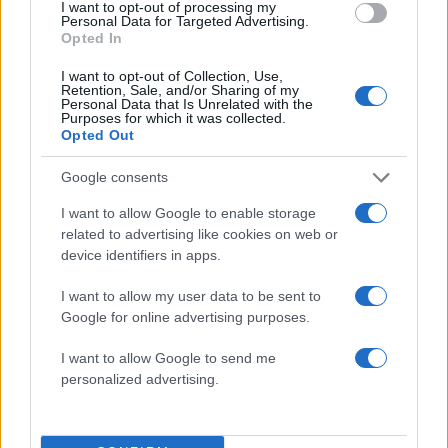
I want to opt-out of processing my
Personal Data for Targeted Advertising.
Opted In
Μαρία Μενούνος: Ο απολογισμός από το
I want to opt-out of Collection, Use,
Retention, Sale, and/or Sharing of my
καλοκαίρι της στην Ελλάδα – «Ένα ταξίδι που
Personal Data that Is Unrelated with the
δεν θα ξεχάσω ποτέ»
Purposes for which it was collected.
Opted Out
07.08.2026
Google consents
I want to allow Google to enable storage
related to advertising like cookies on web or
device identifiers in apps.
I want to allow my user data to be sent to
Google for online advertising purposes.
I want to allow Google to send me
personalized advertising.