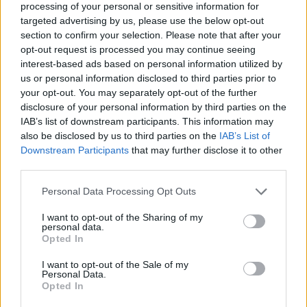
processing of your personal or sensitive information for
targeted advertising by us, please use the below opt-out
section to confirm your selection. Please note that after your
opt-out request is processed you may continue seeing
Τατιάνα Στεφανίδου: Διακοπές στο Ιόνιο με τον
interest-based ads based on personal information utilized by
Νίκο Ευαγγελάτο και τον γιο τους – Οι
us or personal information disclosed to third parties prior to
μαγευτικές εικόνες από την Κεφαλονιά
your opt-out. You may separately opt-out of the further
07.08.2026
disclosure of your personal information by third parties on the
IAB’s list of downstream participants. This information may
also be disclosed by us to third parties on the
IAB’s List of
Downstream Participants
that may further disclose it to other
third parties.
Please note that this website/app uses one or more Google
Personal Data Processing Opt Outs
services and may gather and store information including but
not limited to your visit or usage behaviour. You may click to
I want to opt-out of the Sharing of my
personal data.
grant or deny consent to Google and its third-party tags to
Opted In
use your data for below specified purposes in below Google
consent section.
I want to opt-out of the Sale of my
Personal Data.
Opted In