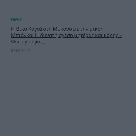
Η Βίκυ Καγιά στη Μύκονο με την μικρή
Μπιάνκα: Η δυνατή σχέση μητέρας και κόρης –
Φωτογραφίες
07.08.2026