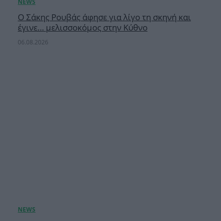
Ο Σάκης Ρουβάς άφησε για λίγο τη σκηνή και
έγινε… μελισσοκόμος στην Κύθνο
06.08.2026