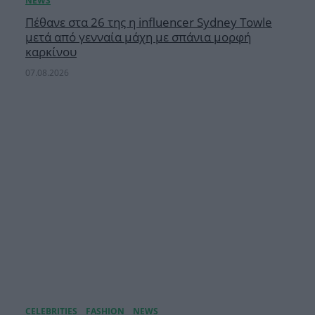
Πέθανε στα 26 της η influencer Sydney Towle
μετά από γενναία μάχη με σπάνια μορφή
καρκίνου
07.08.2026