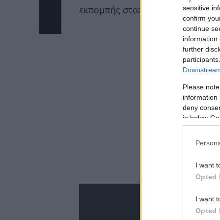
sensitive in
εκπομπής στο
zappit
και δες το βί
confirm you
continue se
ΔΙΑΦΗ
information 
further disc
participants
Downstream 
Please note
information 
deny consent
in below Go
Persona
I want t
Opted 
I want t
Opted 