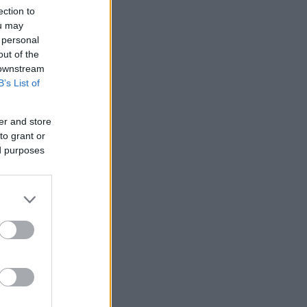
ection to
ou may
 personal
out of the
 downstream
B’s List of
er and store
to grant or
ed purposes