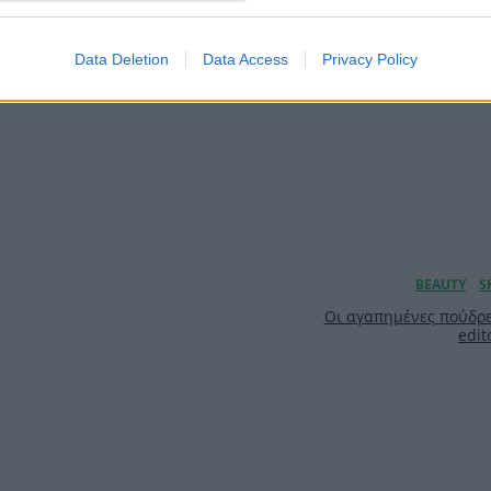
Data Deletion
Data Access
Privacy Policy
Οι αγαπημένες πούδρε
edit