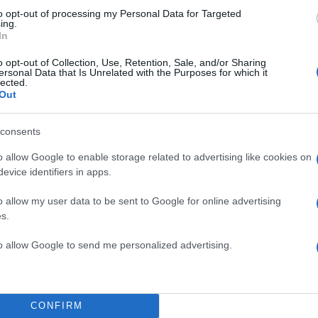
to opt-out of processing my Personal Data for Targeted
ing.
TOP STO
In
o opt-out of Collection, Use, Retention, Sale, and/or Sharing
ersonal Data that Is Unrelated with the Purposes for which it
lected.
Out
consents
o allow Google to enable storage related to advertising like cookies on
evice identifiers in apps.
ΜΙΣΗ
o allow my user data to be sent to Google for online advertising
s.
to allow Google to send me personalized advertising.
Αύγουστος με στ
γκαρνταρόμπα πο
ασπροπρόσωπη – 4 las
την υπογραφ
CONFIRM