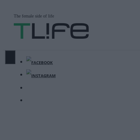
Μετάβαση
σε
The female side of life
περιεχόμενο
ΜΕΝΟΎ