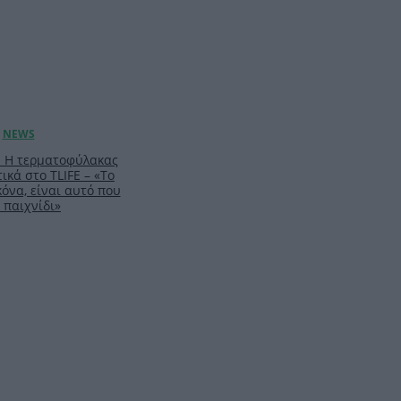
: Η τερματοφύλακας
ικά στο TLIFE – «Το
κόνα, είναι αυτό που
 παιχνίδι»