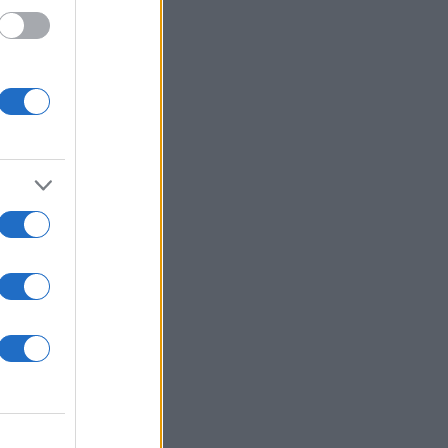
RIES
ιλ: Η capsule
υ θα σε βγάλει
t minute αγορές με
ή της DOCA