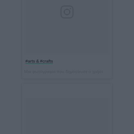
#arts & #crafts
Μια φωτογραφία που δημοσίευσε ο χρήστης Jenny Balatsinou (@jennybalatsinou) στις