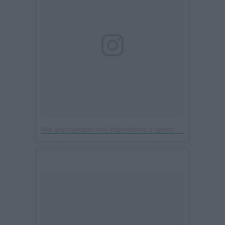
Μια φωτογραφία που δημοσίευσε ο χρήστης Jenny Balatsinou (@jennybalatsinou)