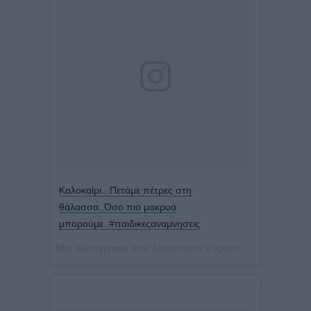
Καλοκαίρι.. Πετάμε πέτρες στη
θάλασσα..Όσο πιο μακρυά
μπορούμε..#παιδικεςαναμνησεις
Μια φωτογραφία που δημοσίευσε ο χρήστης Jenny Balatsinou (@jennybalatsinou) στις