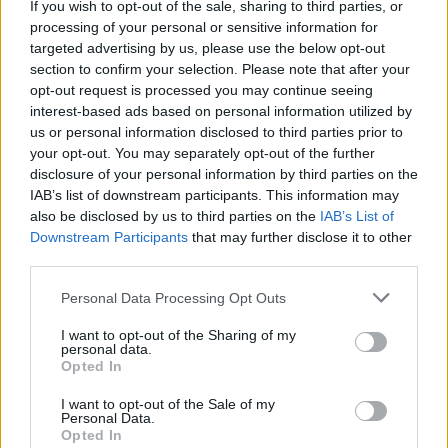
If you wish to opt-out of the sale, sharing to third parties, or
processing of your personal or sensitive information for
targeted advertising by us, please use the below opt-out
section to confirm your selection. Please note that after your
Ιωάννα Τούνη: Δημοσίευσε πρώτη φορά κοινή
opt-out request is processed you may continue seeing
φωτογραφία με τον Δημήτρη Σπυριδωνίδη από
interest-based ads based on personal information utilized by
τις διακοπές τους στην Ίμπιζα
us or personal information disclosed to third parties prior to
your opt-out. You may separately opt-out of the further
07.08.2026
disclosure of your personal information by third parties on the
IAB’s list of downstream participants. This information may
also be disclosed by us to third parties on the
IAB’s List of
Downstream Participants
that may further disclose it to other
third parties.
Please note that this website/app uses one or more Google
Personal Data Processing Opt Outs
services and may gather and store information including but
not limited to your visit or usage behaviour. You may click to
I want to opt-out of the Sharing of my
personal data.
grant or deny consent to Google and its third-party tags to
Opted In
use your data for below specified purposes in below Google
consent section.
I want to opt-out of the Sale of my
Personal Data.
Opted In