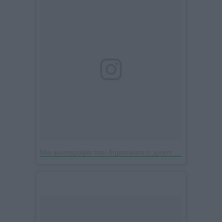
Μια φωτογραφία που δημοσίευσε ο χρήστης Jenny Balatsinou (@jennybalatsinou)