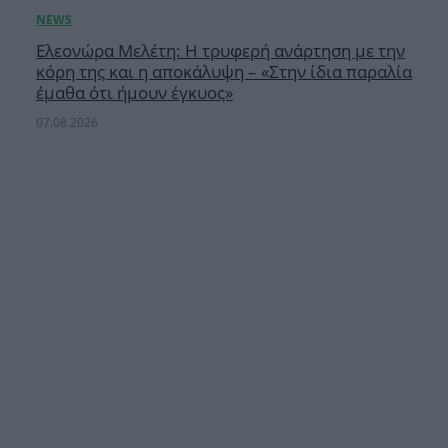
Ελεονώρα Μελέτη: Η τρυφερή ανάρτηση με την
κόρη της και η αποκάλυψη – «Στην ίδια παραλία
έμαθα ότι ήμουν έγκυος»
07.08.2026