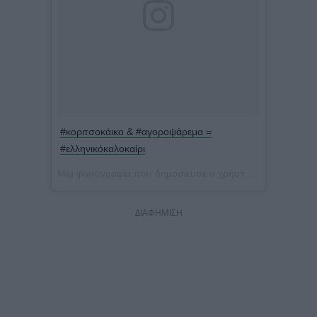
#κοριτσοκάικο & #αγοροψάρεμα =
#ελληνικόκαλοκαίρι
Μια φωτογραφία που δημοσίευσε ο χρήστης Jenny Balatsinou (@jennybalatsinou) στις
ΔΙΑΦΗΜΙΣΗ