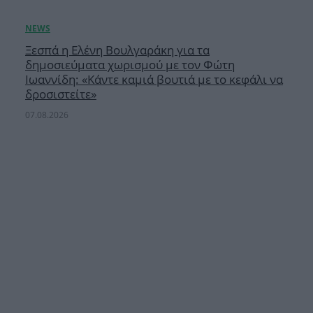
Ξεσπά η Ελένη Βουλγαράκη για τα
δημοσιεύματα χωρισμού με τον Φώτη
Ιωαννίδη: «Κάντε καμιά βουτιά με το κεφάλι να
δροσιστείτε»
07.08.2026