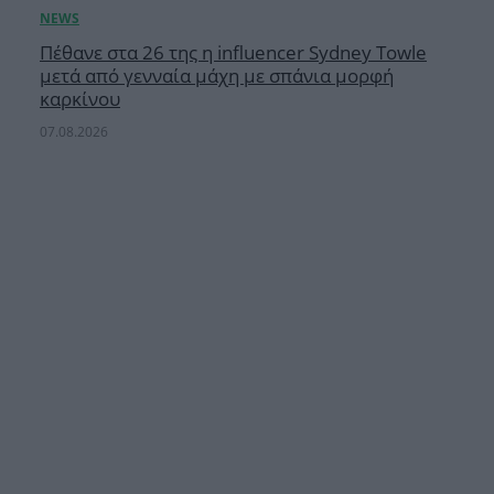
Πέθανε στα 26 της η influencer Sydney Towle
μετά από γενναία μάχη με σπάνια μορφή
καρκίνου
07.08.2026