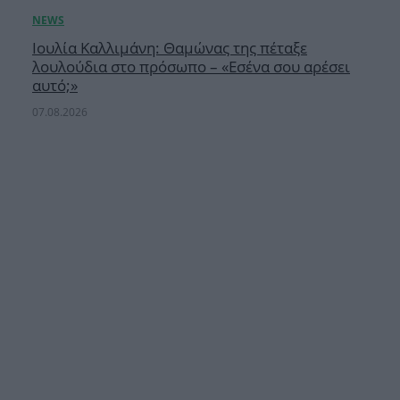
Ιουλία Καλλιμάνη: Θαμώνας της πέταξε
λουλούδια στο πρόσωπο – «Εσένα σου αρέσει
αυτό;»
07.08.2026