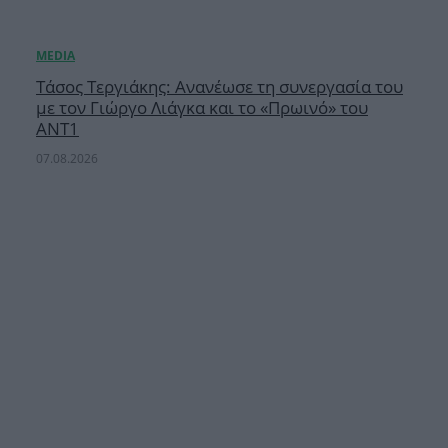
Τάσος Τεργιάκης: Ανανέωσε τη συνεργασία του
με τον Γιώργο Λιάγκα και το «Πρωινό» του
ΑΝΤ1
07.08.2026