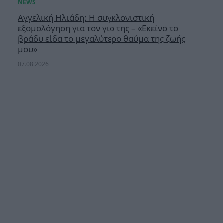
Αγγελική Ηλιάδη: Η συγκλονιστική
εξομολόγηση για τον γιο της – «Εκείνο το
βράδυ είδα το μεγαλύτερο θαύμα της ζωής
μου»
07.08.2026