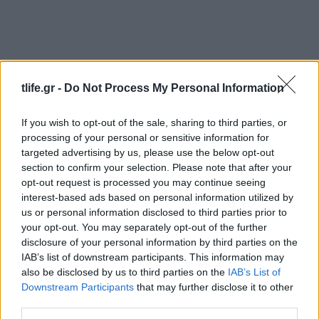
tlife.gr -
Do Not Process My Personal Information
If you wish to opt-out of the sale, sharing to third parties, or
processing of your personal or sensitive information for
targeted advertising by us, please use the below opt-out
Άννα Μαρία Βέλλη: Η εξομολόγηση για την
section to confirm your selection. Please note that after your
ημέρα του γάμου της και την ιδέα που δεν
opt-out request is processed you may continue seeing
πέτυχε – «Δεν θα το ξαναέκανα»
interest-based ads based on personal information utilized by
us or personal information disclosed to third parties prior to
05.08.2026
your opt-out. You may separately opt-out of the further
disclosure of your personal information by third parties on the
IAB’s list of downstream participants. This information may
also be disclosed by us to third parties on the
IAB’s List of
Downstream Participants
that may further disclose it to other
third parties.