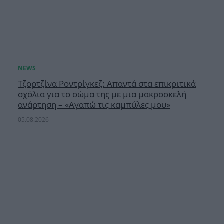
Τζορτζίνα Ροντρίγκεζ: Απαντά στα επικριτικά
σχόλια για το σώμα της με μια μακροσκελή
ανάρτηση – «Αγαπώ τις καμπύλες μου»
05.08.2026