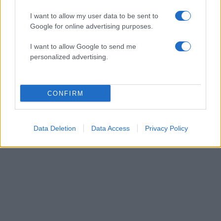
I want to allow my user data to be sent to
Google for online advertising purposes.
I want to allow Google to send me
personalized advertising.
CONFIRM
Τζένιφερ Λόπεζ: Η selfie της χωρίς μακιγιάζ
αποδεικνύει τη δύναμη του σωστού skincare
05.08.2026
Data Deletion
Data Access
Privacy Policy