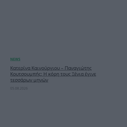
Κατερίνα Καινούργιου – Παναγιώτης
Κουτσουμπής: Η κόρη τους Ξένια έγινε
τεσσάρων μηνών
05.08.2026