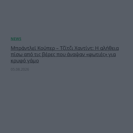
Μπράντλεϊ Κούπερ – Τζίτζι Χαντίντ: Η αλήθεια
πίσω από τις βέρες που άναψαν «φωτιές» για
κρυφό γάμο
05.08.2026