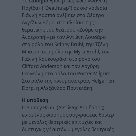
Το διάσημο θρίλερ-κωμωδία «Φονική
Παγίδα» (“Deathtrap”) σε σκηνοθεσία
Γιάννη Λασπιά ανέβηκε στο Θέατρο
Αγγέλων Βήμα, στο πλαίσιο της
θεματικής του θεάτρου «Ζούμε την
Ανατροπή!» με τον Αντώνη Λουδάρο
στο ρόλο του Sidney Bruhl, την Τζένη
Μπότση στο ρόλο της Myra Bruhl, τον
Γιάννη Κουκουράκη στο ρόλο του
Clifford Anderson και τον Αργύρη
Γκαγκάνη στο ρόλο του Porter Milgrim.
Στο ρόλο της πνευματίστριας Helga Ten
Dorp, η Αλεξάνδρα Παντελάκη.
Η υπόθεση
Ο Sidney Bruhl (Αντώνης Λουδάρος)
είναι ένας διάσημος συγγραφέας θρίλερ
με μεγάλες θεατρικές επιτυχίες και
δυστυχώς γι’ αυτόν… μεγάλες θεατρικές