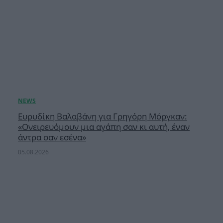
Ευρυδίκη Βαλαβάνη για Γρηγόρη Μόργκαν:
«Oνειρευόμουν μια αγάπη σαν κι αυτή, έναν
άντρα σαν εσένα»
05.08.2026