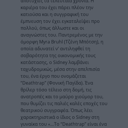
αποτυχίες τα τελευταία χρόνια. Η
καριέρα του έχει πάρει πλέον την
κατιούσα και η συγγραφική του
έμπνευση τον έχει εγκαταλείψει προ
πολλού, όπως άλλωστε και οι
αναγνώστες του. Παντρεμένος με την
όμορφη Myra Bruhl (Τζένη Μπότση), η
οποία αδυνατεί ν’ αντιληφθεί τη
σοβαρότητα της οικονομικής τους
κατάστασης, ο Sidney λαμβάνει
ταχυδρομικώς, μέσα στην απελπισία
του, ένα έργο που ονομάζεται
“Deathtrap” (Φονική Παγίδα). Ένα
θρίλερ τόσο τέλειο στη δομή, τις
ανατροπές και το μαύρο χιούμορ του,
που θυμίζει τις παλιές καλές εποχές του
θεατρικού συγγραφέα. Όπως λέει
χαρακτηριστικά ο ίδιος ο Sidney στη
γυναίκα του «…Το “Deathtrap” είναι ένα