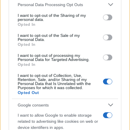
Please note that this website/app uses one or more Google
Personal Data Processing Opt Outs
services and may gather and store information including but
not limited to your visit or usage behaviour. You may click to
I want to opt-out of the Sharing of my
personal data.
grant or deny consent to Google and its third-party tags to
Opted In
use your data for below specified purposes in below Google
consent section.
I want to opt-out of the Sale of my
Personal Data.
Opted In
I want to opt-out of processing my
Personal Data for Targeted Advertising.
Νικόλ Κίντμαν: Διακοπές στη Μύκονο – Η
Opted In
εμφάνιση που τράβηξε όλα τα βλέμματα
I want to opt-out of Collection, Use,
05.08.2026
Retention, Sale, and/or Sharing of my
Personal Data that Is Unrelated with the
Purposes for which it was collected.
Opted Out
Google consents
I want to allow Google to enable storage
related to advertising like cookies on web or
device identifiers in apps.