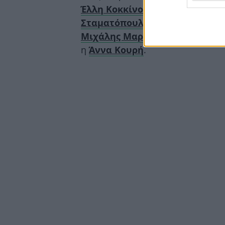
Έλλη Κοκκίνου
, ο
Φώτης Σεργο
Σταματόπουλος
, ο
Χρήστος Φερ
Μιχάλης Μαρίνος
, η
Ευαγγελία
η
Άννα Κουρή
.