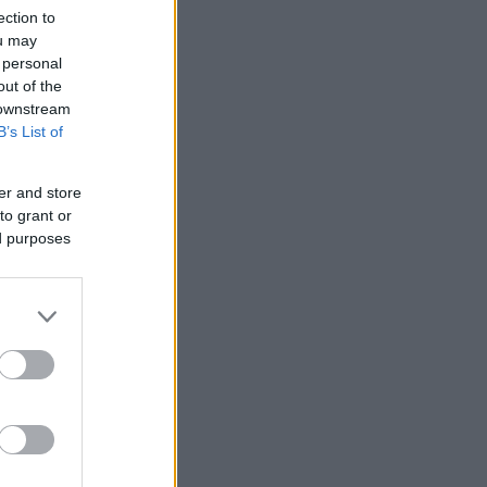
ection to
ou may
 personal
out of the
 downstream
B’s List of
er and store
to grant or
ed purposes