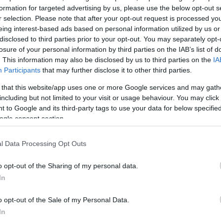
άτρου. Έχει ξεχωρίσει για το
formation for targeted advertising by us, please use the below opt-out s
r selection. Please note that after your opt-out request is processed y
για την εμφάνιση της. Αυτό τον
eing interest-based ads based on personal information utilized by us or
ειρά του ΑΝΤ1 “Πέτα την
disclosed to third parties prior to your opt-out. You may separately opt-
ση της και τις έξυπνες ατάκες
losure of your personal information by third parties on the IAB’s list of
η. Η Τζένη ζει την καλύτερη
. This information may also be disclosed by us to third parties on the
IA
Participants
that may further disclose it to other third parties.
από τα επαγγελματικά της που
τον απόλυτο έρωτα στο πρόσωπο
 that this website/app uses one or more Google services and may gath
including but not limited to your visit or usage behaviour. You may click 
 to Google and its third-party tags to use your data for below specifi
ogle consent section.
 τα τελευταία χρόνια και
ζί. Ο γοητευτικός Αλέξανδρος,
l Data Processing Opt Outs
 βήμα και πλέον έχουν γίνει
ιλέξει ένα χαμηλό προφίλ για την
o opt-out of the Sharing of my personal data.
μπορούν τις δημόσιες κοινές
In
o opt-out of the Sale of my Personal Data.
In
ΗΜΙΣΗ