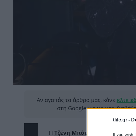
Αν αγαπάς τα άρθρα μας, κάνε
κλικ ε
στη Google για να μας διαβάζ
tlife.gr -
D
Η
Τζένη Μπότση
είναι από τις 
If you wish 