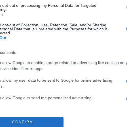
to opt-out of processing my Personal Data for Targeted
ing.
In
o opt-out of Collection, Use, Retention, Sale, and/or Sharing
ersonal Data that Is Unrelated with the Purposes for which it
lected.
Out
consents
o allow Google to enable storage related to advertising like cookies on
evice identifiers in apps.
o allow my user data to be sent to Google for online advertising
ην γιορτή της και διοργάνωσε ένα
s.
κίου. Εκεί για να της ευχηθούν
to allow Google to send me personalized advertising.
 αλλά και καλοί της φίλοι από τον
ποιός ευδιάθετη και
λεσμένους της και πόζαρε μαζί
CONFIRM
Ντορέττα Παπαδημητρίου
, η