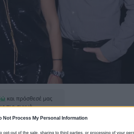
δώ
και πρόσθεσέ μας
εις πιο συχνά
o Not Process My Personal Information
ΔΙΑΦΗ
αγαπημένες ηθοποιούς της
to opt-out of the sale, sharing to third parties, or processing of your per