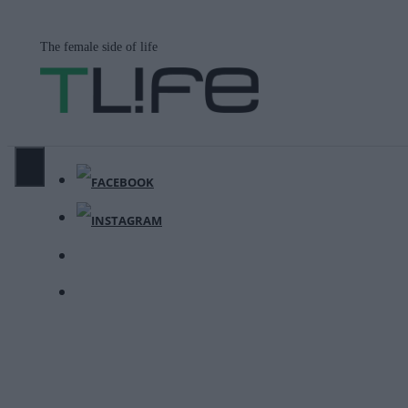
Μετάβαση
σε
The female side of life
περιεχόμενο
ΜΕΝΟΎ