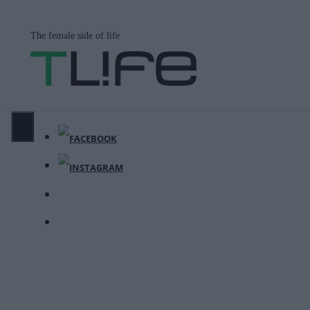
Μετάβαση
σε
The female side of life
περιεχόμενο
ΜΕΝΟΎ