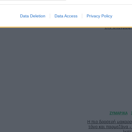
Αύγουστος με στ
Data Deletion
Data Access
Privacy Policy
γκαρνταρόμπα πο
ασπροπρόσωπη – 4 las
την υπογραφ
Η πιο δροσερή μακαρο
τόνο και παρμεζάνα –
λεπτ