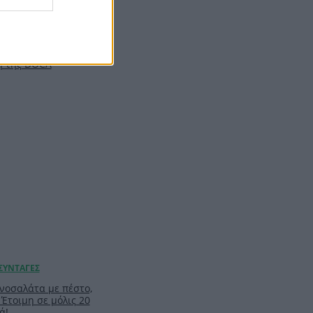
ιλ: Η capsule
υ θα σε βγάλει
t minute αγορές με
ή της DOCA
νοσαλάτα με πέστο,
 Έτοιμη σε μόλις 20
ά!