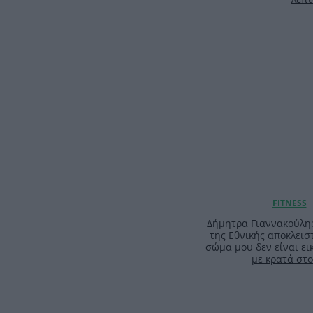
Δήμητρα Γιαννακούλη
της Εθνικής αποκλειστ
σώμα μου δεν είναι ει
με κρατά στο