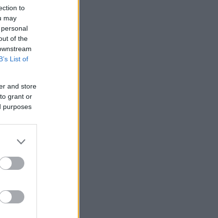
ection to
ou may
 personal
out of the
 downstream
B’s List of
er and store
to grant or
ed purposes