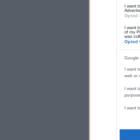
I want 
Advertis
Opted 
I want t
of my P
was col
Opted 
Google 
I want t
web or d
I want t
purpose
I want 