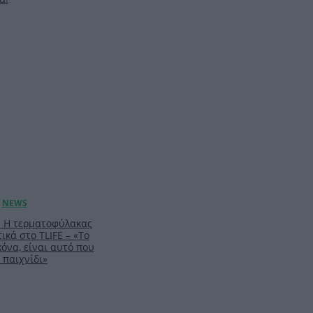
: Η τερματοφύλακας
ικά στο TLIFE – «Το
κόνα, είναι αυτό που
 παιχνίδι»