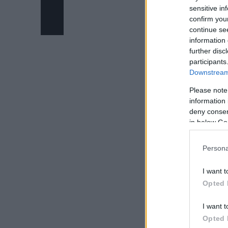
sensitive in
confirm you
continue se
information 
further disc
participants
Downstream 
Please note
information 
deny consent
in below Go
Persona
I want t
Opted 
I want t
Opted 