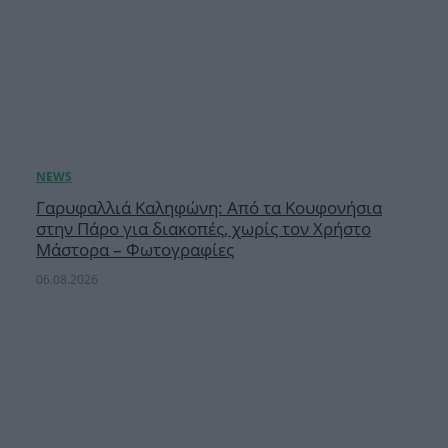
Γαρυφαλλιά Καληφώνη: Από τα Κουφονήσια
στην Πάρο για διακοπές, χωρίς τον Χρήστο
Μάστορα – Φωτογραφίες
06.08.2026