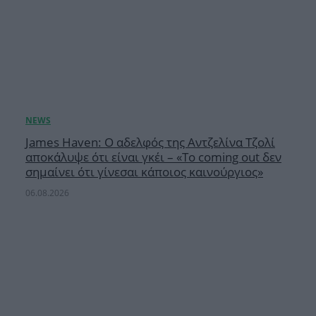
James Haven: Ο αδελφός της Αντζελίνα Τζολί
αποκάλυψε ότι είναι γκέι – «Το coming out δεν
σημαίνει ότι γίνεσαι κάποιος καινούργιος»
06.08.2026