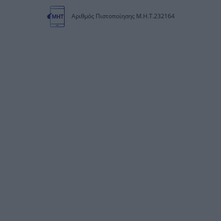
Αριθμός Πιστοποίησης Μ.Η.Τ.232164