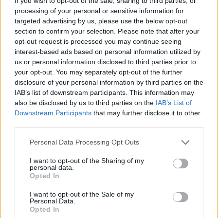
If you wish to opt-out of the sale, sharing to third parties, or
processing of your personal or sensitive information for
targeted advertising by us, please use the below opt-out
section to confirm your selection. Please note that after your
opt-out request is processed you may continue seeing
interest-based ads based on personal information utilized by
Αθηνά Οικονομάκου: Το βίντεο από τις
us or personal information disclosed to third parties prior to
διακοπές της στο Μπόρα Μπόρα και το δίλημμα
your opt-out. You may separately opt-out of the further
– «Είμαι ξαπλωμένη έχοντας αυτή τη θέα»
disclosure of your personal information by third parties on the
06.08.2026
IAB’s list of downstream participants. This information may
also be disclosed by us to third parties on the
IAB’s List of
Downstream Participants
that may further disclose it to other
third parties.
Please note that this website/app uses one or more Google
Personal Data Processing Opt Outs
services and may gather and store information including but
not limited to your visit or usage behaviour. You may click to
I want to opt-out of the Sharing of my
personal data.
grant or deny consent to Google and its third-party tags to
Opted In
use your data for below specified purposes in below Google
consent section.
I want to opt-out of the Sale of my
Personal Data.
Opted In