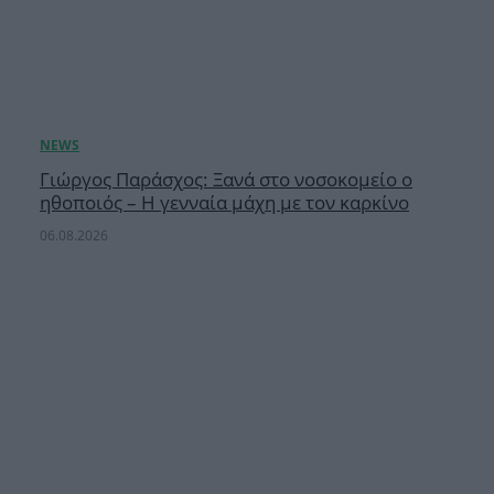
Γιώργος Παράσχος: Ξανά στο νοσοκομείο ο
ηθοποιός – Η γενναία μάχη με τον καρκίνο
06.08.2026