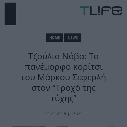
Μετάβαση
σε
περιεχόμενο
ΜΕΝΟΎ
ΗΟΜΕ
NEWS
Τζούλια Νόβα: Το
πανέμορφο κορίτσι
του Μάρκου Σεφερλή
στον “Τροχό της
τύχης”
23.03.2015 | 16:20