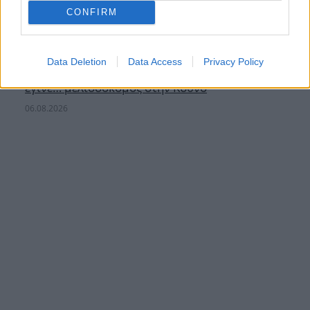
CONFIRM
Data Deletion
Data Access
Privacy Policy
Ο Σάκης Ρουβάς άφησε για λίγο τη σκηνή και
έγινε… μελισσοκόμος στην Κύθνο
06.08.2026