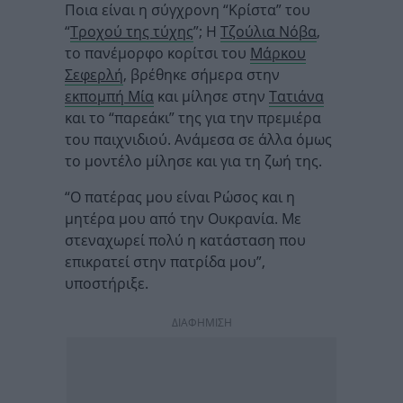
Ποια είναι η σύγχρονη “Κρίστα” του
“
Τροχού της τύχης
”; Η
Τζούλια Νόβα
,
το πανέμορφο κορίτσι του
Μάρκου
Σεφερλή
, βρέθηκε σήμερα στην
εκπομπή Μία
και μίλησε στην
Τατιάνα
και το “παρεάκι” της για την πρεμιέρα
του παιχνιδιού. Ανάμεσα σε άλλα όμως
το μοντέλο μίλησε και για τη ζωή της.
“Ο πατέρας μου είναι Ρώσος και η
μητέρα μου από την Ουκρανία. Με
στεναχωρεί πολύ η κατάσταση που
επικρατεί στην πατρίδα μου”,
υποστήριξε.
ΔΙΑΦΗΜΙΣΗ