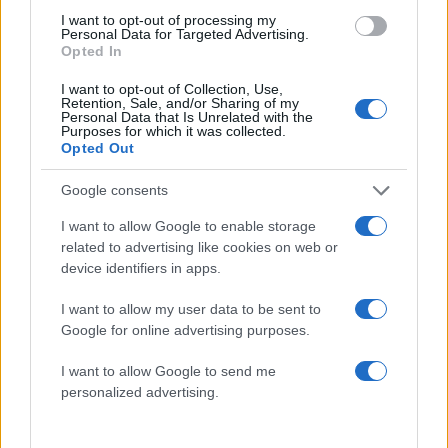
I want to opt-out of processing my
Personal Data for Targeted Advertising.
Opted In
I want to opt-out of Collection, Use,
Retention, Sale, and/or Sharing of my
Μαρία Κορινθίου: «Αισθάνομαι μπουχτισμένη»
Personal Data that Is Unrelated with the
– Απαντάει για την αποχή της από τη
Purposes for which it was collected.
Opted Out
δημοσιότητα
06.08.2026
Google consents
I want to allow Google to enable storage
related to advertising like cookies on web or
device identifiers in apps.
I want to allow my user data to be sent to
Google for online advertising purposes.
I want to allow Google to send me
personalized advertising.