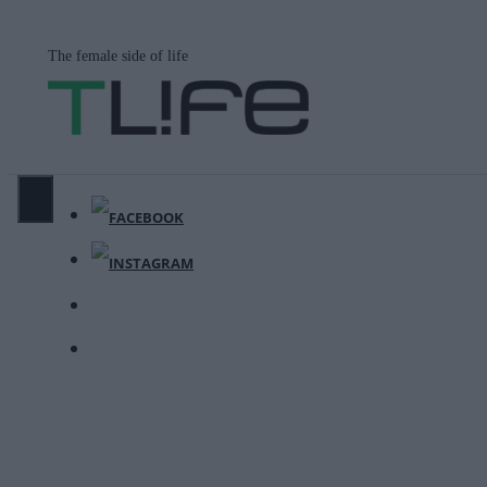
Μετάβαση
σε
The female side of life
περιεχόμενο
ΜΕΝΟΎ