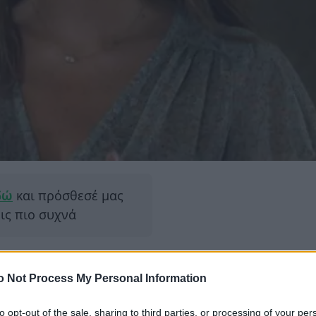
δώ
και πρόσθεσέ μας
εις πιο συχνά
ΔΙΑΦΗ
λοι αλλά η
Βάσω Λασκαράκη
με
o Not Process My Personal Information
ιστρατεύσει το χιούμορ τους και
α περάσουν δημιουργικά το
to opt-out of the sale, sharing to third parties, or processing of your per