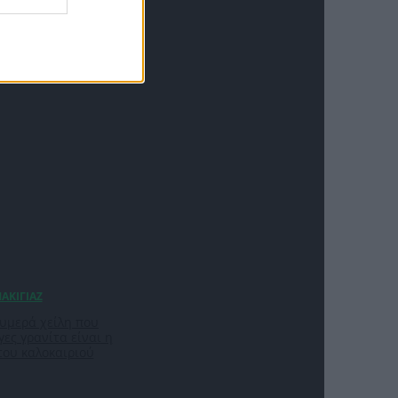
 βελονάκι έχουν την
το νησί ή στην πόλη
ζουμερά χείλη που
ες γρανίτα είναι η
του καλοκαιριού