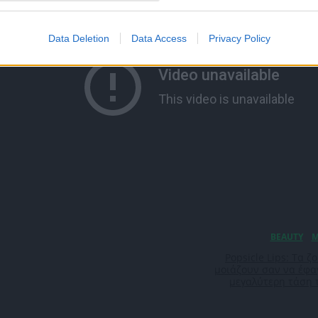
Crochet: Τα ρούχα από
τιμητική τους τώρα- σ
Data Deletion
Data Access
Privacy Policy
Popsicle Lips: Τα 
μοιάζουν σαν να έφαγ
μεγαλύτερη τάση 