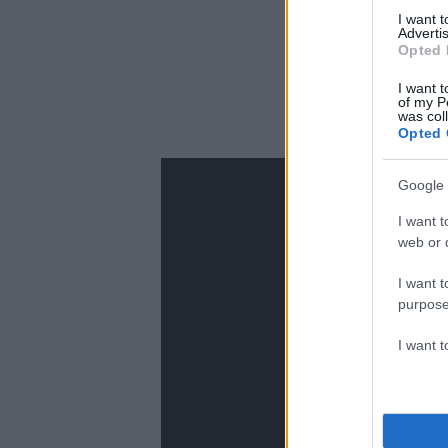
I want 
Advertis
Opted 
I want t
of my P
was col
Opted 
Google 
I want t
web or d
I want t
purpose
I want 