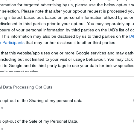
και ο καταξιωμένος σεφ όλη την
formation for targeted advertising by us, please use the below opt-out s
r selection. Please note that after your opt-out request is processed y
ς και ταινίες και γελούν
eing interest-based ads based on personal information utilized by us or
disclosed to third parties prior to your opt-out. You may separately opt-
losure of your personal information by third parties on the IAB’s list of
ρης Σουλτάτος τρόλαρε τη σύζυγό
. This information may also be disclosed by us to third parties on the
IA
ημοφιλή σειρά του Alpha
Participants
that may further disclose it to other third parties.
ακτήρας της Βάσως Λασκαράκη, η
 that this website/app uses one or more Google services and may gath
ίτι εδώ και εβδομάδες, καθώς έχει
including but not limited to your visit or usage behaviour. You may click 
 to Google and its third-party tags to use your data for below specifi
ου η ηθοποιός δεν μπορεί να πάει
ogle consent section.
ένη σε ένα σπίτι!
l Data Processing Opt Outs
ΗΜΙΣΗ
o opt-out of the Sharing of my personal data.
In
o opt-out of the Sale of my Personal Data.
In