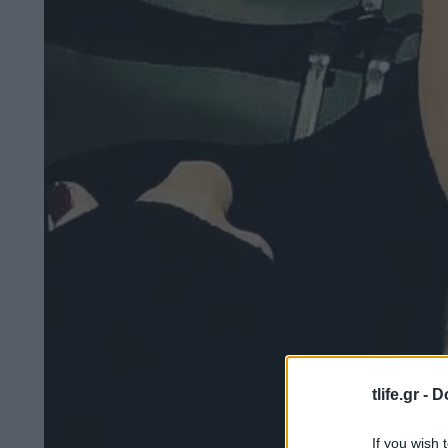
tlife.gr -
D
If you wish 