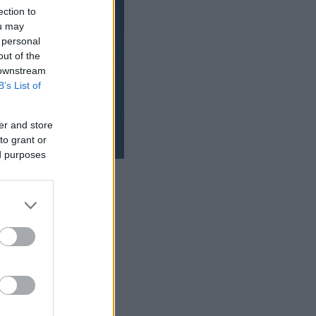
ection to
ou may
 personal
out of the
 downstream
B’s List of
er and store
to grant or
ed purposes
ΜΙΣΗ