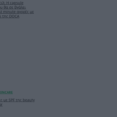
ιλ: Η capsule
υ θα σε βγάλει
t minute αγορές με
ή της DOCA
ς με SPF της beauty
or