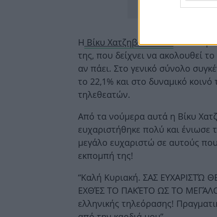
Η
Βίκυ Χατζηβασιλείου
στον Alph
της, που δείχνει να ακολουθεί τ
αν πάει. Στο γενικό σύνολο συγκ
το 22,1% και στο δυναμικό κοινό 
τηλεθεατών.
Από τα νούμερα αυτά η Βίκυ Χατ
ευχαριστήθηκε πολύ και ένιωσε τ
μεγάλο ευχαριστώ σε αυτούς πο
εκπομπή της!
“Καλή Κυριακή. ΣΑΣ ΕΥΧΑΡΙΣΤΏ 
ΕΧΘΈΣ ΤΟ ΠΑΚΈΤΟ ΩΣ ΤΟ ΜΕΓΆΛΟ
ελληνικής τηλεόρασης! Πραγματι
από την καρδιά μου”.