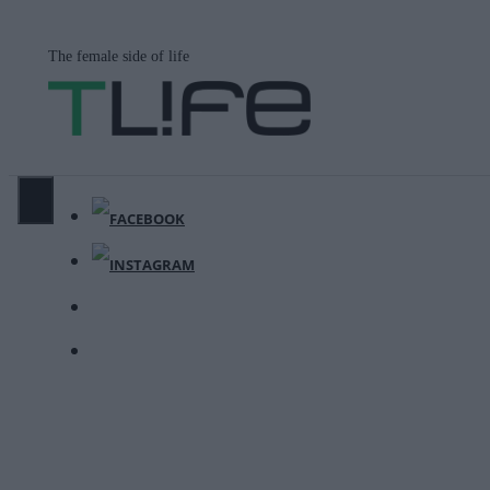
Μετάβαση
σε
The female side of life
περιεχόμενο
ΜΕΝΟΎ