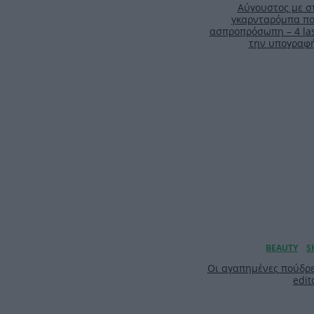
Αύγουστος με στ
γκαρνταρόμπα πο
ασπροπρόσωπη – 4 las
την υπογραφ
Οι αγαπημένες πούδρε
edit