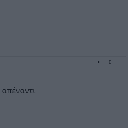
ς απέναντι