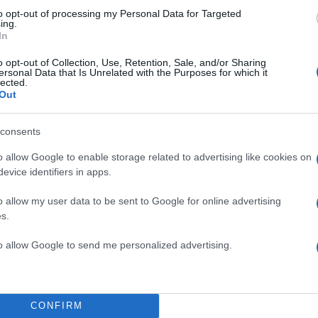
θηκε ως εξής:
to opt-out of processing my Personal Data for Targeted
ing.
In
στηκε στον ΣΚΑΙ για να
δα – Τουρκία. Στο κοινό
o opt-out of Collection, Use, Retention, Sale, and/or Sharing
ersonal Data that Is Unrelated with the Purposes for which it
ο 30,3% κατά μέσο όρο.
lected.
Out
κείο κοινό 18- 54 το
0,3%.
consents
o allow Google to enable storage related to advertising like cookies on
evice identifiers in apps.
o allow my user data to be sent to Google for online advertising
s.
to allow Google to send me personalized advertising.
CONFIRM