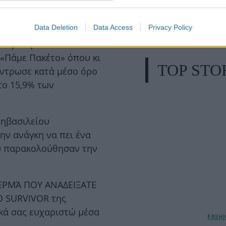
Data Deletion
Data Access
Privacy Policy
a κράτησε το πιστό κοινό
ο «Πάμε Πακέτο» όπου κι
TOP STO
έντρωσε κατά μέσο όρο
το 15,9% των
ζηβασιλείου
ην ανάγκη να πει ένα
υ παρακολούθησαν την
ΘΕΡΜΆ ΠΟΥ ΑΝΑΔΕΙΞΑΤΕ
 SURVIVOR της
κά σας ευχαριστώ μέσα