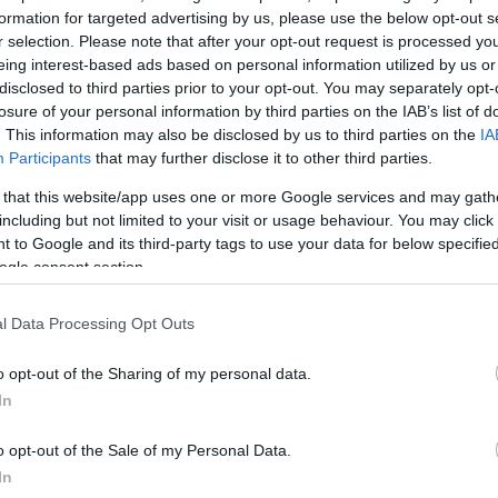
formation for targeted advertising by us, please use the below opt-out s
r selection. Please note that after your opt-out request is processed y
eing interest-based ads based on personal information utilized by us or
disclosed to third parties prior to your opt-out. You may separately opt-
losure of your personal information by third parties on the IAB’s list of
. This information may also be disclosed by us to third parties on the
IA
Participants
that may further disclose it to other third parties.
 that this website/app uses one or more Google services and may gath
including but not limited to your visit or usage behaviour. You may click 
 to Google and its third-party tags to use your data for below specifi
ogle consent section.
δώ
και πρόσθεσέ μας
l Data Processing Opt Outs
εις πιο συχνά
o opt-out of the Sharing of my personal data.
In
ΔΙΑΦΗ
ν ΣΚΑΪ το
Survivor 3
με
o opt-out of the Sale of my Personal Data.
ουν” εναντίον των
In
τηλεθέαση όπως