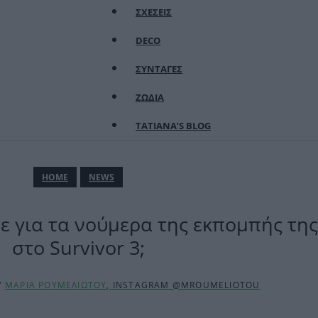
ΣΧΕΣΕΙΣ
DECO
ΣΥΝΤΑΓΕΣ
ΖΩΔΙΑ
TATIANA’S BLOG
ΗΟΜΕ
NEWS
πε για τα νούμερα της εκπομπής τη
στο Survivor 3;
Y
ΜΑΡΙΑ ΡΟΥΜΕΛΙΩΤΟΥ
, INSTAGRAM @MROUMELIOTOU