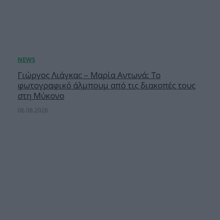
Γιώργος Λιάγκας – Μαρία Αντωνά: Το
φωτογραφικό άλμπουμ από τις διακοπές τους
στη Μύκονο
06.08.2026