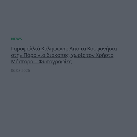
Γαρυφαλλιά Καληφώνη: Από τα Κουφονήσια
στην Πάρο για διακοπές, χωρίς τον Χρήστο
Μάστορα – Φωτογραφίες
06.08.2026