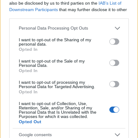
also be disclosed by us to third parties on the
IAB’s List of
Downstream Participants
that may further disclose it to other
third parties.
Please note that this website/app uses one or more Google
Personal Data Processing Opt Outs
Η Κατερίνα Γερονικολού στην Λευκάδα:
services and may gather and store information including but
Ποζάρει με καλοκαιρινή διάθεση στην πισίνα –
not limited to your visit or usage behaviour. You may click to
I want to opt-out of the Sharing of my
Φωτογραφίες
personal data.
grant or deny consent to Google and its third-party tags to
Opted In
06.08.2026
use your data for below specified purposes in below Google
consent section.
I want to opt-out of the Sale of my
Personal Data.
Opted In
I want to opt-out of processing my
Personal Data for Targeted Advertising.
Opted In
I want to opt-out of Collection, Use,
Retention, Sale, and/or Sharing of my
Personal Data that Is Unrelated with the
Purposes for which it was collected.
Opted Out
Google consents