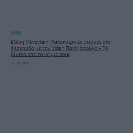
Ελένη Μενεγάκη: Καλοκαιρινές στιγμές στο
Φισκάρδο με τον Μάκη Παντζόπουλο – Το
βίντεο από το γεύμα τους
06.08.2026