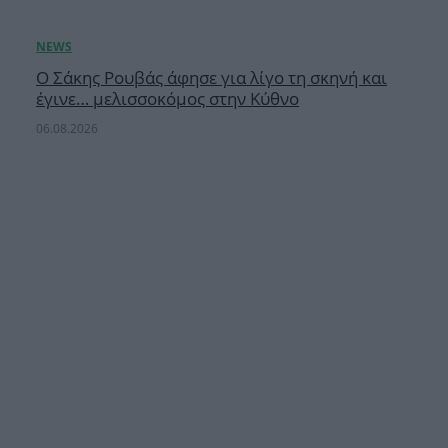
Ο Σάκης Ρουβάς άφησε για λίγο τη σκηνή και
έγινε… μελισσοκόμος στην Κύθνο
06.08.2026