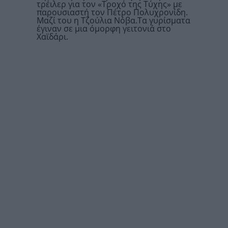
τρέιλερ για τον «Τροχό της Τύχης» με
παρουσιαστή τον
Πέτρο Πολυχρονίδη
.
Μαζί του η
Τζούλια Νόβα
.Τα γυρίσματα
έγιναν σε μια όμορφη γειτονιά στο
Χαϊδάρι.