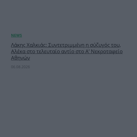
Λάκης Χαλκιάς: Συντετριμμένη η σύζυγός του,
Αλέκα στο τελευταίο αντίο στο Α’ Νεκροταφείο
Αθηνών
06.08.2026