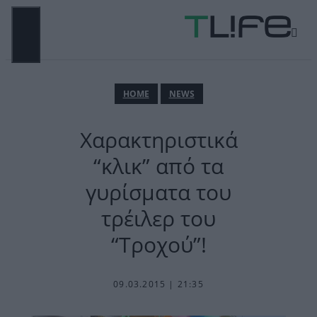
Μετάβαση
σε
περιεχόμενο
ΜΕΝΟΎ
ΗΟΜΕ
NEWS
Χαρακτηριστικά
“κλικ” από τα
γυρίσματα του
τρέιλερ του
“Τροχού”!
09.03.2015 | 21:35