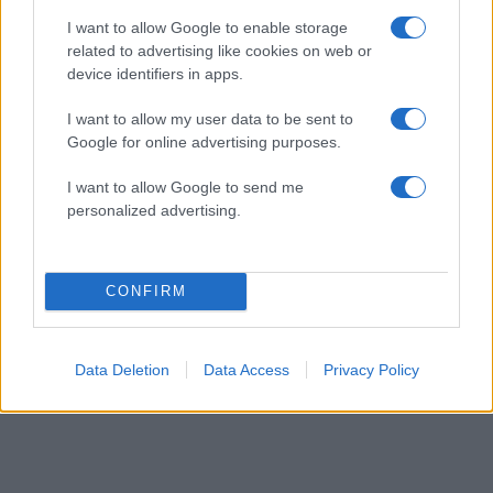
I want to allow Google to enable storage
related to advertising like cookies on web or
device identifiers in apps.
Αθηνά Οικονομάκου: Το βίντεο από τις
διακοπές της στο Μπόρα Μπόρα και το δίλημμα
I want to allow my user data to be sent to
– «Είμαι ξαπλωμένη έχοντας αυτή τη θέα»
Google for online advertising purposes.
06.08.2026
I want to allow Google to send me
personalized advertising.
CONFIRM
Data Deletion
Data Access
Privacy Policy