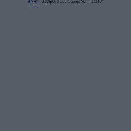
Αριθμός Πιστοποίησης Μ.Η.Τ.232164