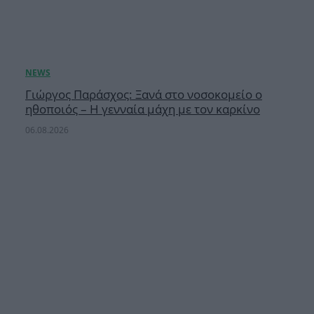
Γιώργος Παράσχος: Ξανά στο νοσοκομείο ο
ηθοποιός – Η γενναία μάχη με τον καρκίνο
06.08.2026