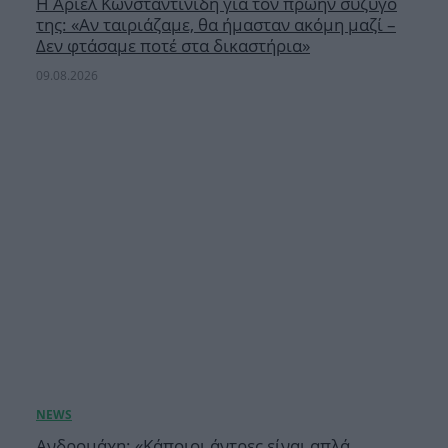
Η Άριελ Κωνσταντινίδη για τον πρώην σύζυγό
της: «Αν ταιριάζαμε, θα ήμασταν ακόμη μαζί –
Δεν φτάσαμε ποτέ στα δικαστήρια»
09.08.2026
Ανδρομάχη: «Κάποιοι άντρες είναι απλά