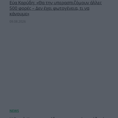
Εύα Καρύδη: «Θα την υπερασπιζόμουν άλλες
500 φορές – Δεν έχει φωτογένεια, τι να
κάνουμε»
09.08.2026