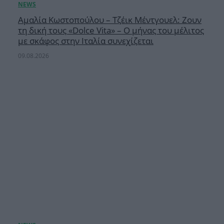
Αμαλία Κωστοπούλου – Τζέικ Μέντγουελ: Ζουν
τη δική τους «Dolce Vita» – Ο μήνας του μέλιτος
με σκάφος στην Ιταλία συνεχίζεται
09.08.2026