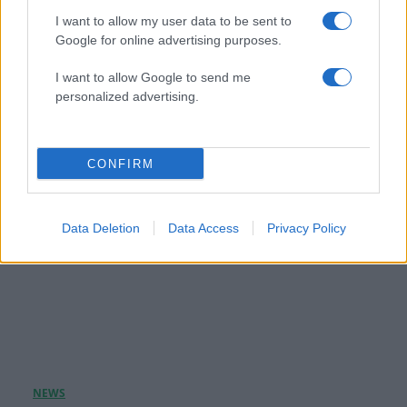
Αλεξάνδρα Νίκα: Περήφανη για την αδελφή της
I want to allow my user data to be sent to
και το νέο επαγγελματικό της βήμα –
Google for online advertising purposes.
Φωτογραφία
I want to allow Google to send me
09.08.2026
personalized advertising.
CONFIRM
Data Deletion
Data Access
Privacy Policy