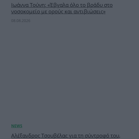
Ιωάννα Τούνη: «Έβγαλα όλο το βράδυ στο
νοσοκομείο με ορούς και αντιβιώσεις»
08.08.2026
Αλέξανδρος Τσουβέλας για τη σύντροφό του,