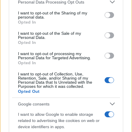
Please note that this website/app uses one or more Google
Personal Data Processing Opt Outs
services and may gather and store information including but
Μέγκαν Μαρκλ – Πρίγκιπας Harry:
not limited to your visit or usage behaviour. You may click to
I want to opt-out of the Sharing of my
Χαμογελαστοί στη νέα τους selfie από
personal data.
grant or deny consent to Google and its third-party tags to
φιλανθρωπική εκδήλωση στον Καναδά
Opted In
use your data for below specified purposes in below Google
09.08.2026
consent section.
I want to opt-out of the Sale of my
Personal Data.
Opted In
I want to opt-out of processing my
Personal Data for Targeted Advertising.
Opted In
I want to opt-out of Collection, Use,
Retention, Sale, and/or Sharing of my
Personal Data that Is Unrelated with the
Purposes for which it was collected.
Opted Out
Google consents
I want to allow Google to enable storage
related to advertising like cookies on web or
device identifiers in apps.