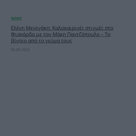
Ελένη Μενεγάκη: Καλοκαιρινές στιγμές στο
Φισκάρδο με τον Μάκη Παντζόπουλο – Το
βίντεο από το γεύμα τους
06.08.2026