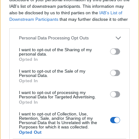
Katy Perry: Στη Μύκονο η παγκόσμια pop star
IAB’s list of downstream participants. This information may
μαζί με τον σύντροφό της, Justin Trudeau – Οι
also be disclosed by us to third parties on the
IAB’s List of
βόλτες στο Nammos
Downstream Participants
that may further disclose it to other
third parties.
06.08.2026
Please note that this website/app uses one or more Google
Personal Data Processing Opt Outs
services and may gather and store information including but
not limited to your visit or usage behaviour. You may click to
I want to opt-out of the Sharing of my
personal data.
grant or deny consent to Google and its third-party tags to
Opted In
use your data for below specified purposes in below Google
consent section.
I want to opt-out of the Sale of my
Personal Data.
Opted In
I want to opt-out of processing my
Personal Data for Targeted Advertising.
Opted In
I want to opt-out of Collection, Use,
Retention, Sale, and/or Sharing of my
Personal Data that Is Unrelated with the
Purposes for which it was collected.
Opted Out