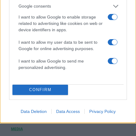
Μπράντλεϊ Κούπερ – Τζίτζι Χαντίντ: Η αλήθεια
Google consents
πίσω από τις βέρες που άναψαν «φωτιές» για
κρυφό γάμο
I want to allow Google to enable storage
related to advertising like cookies on web or
05.08.2026
device identifiers in apps.
I want to allow my user data to be sent to
Google for online advertising purposes.
I want to allow Google to send me
personalized advertising.
CONFIRM
Data Deletion
Data Access
Privacy Policy