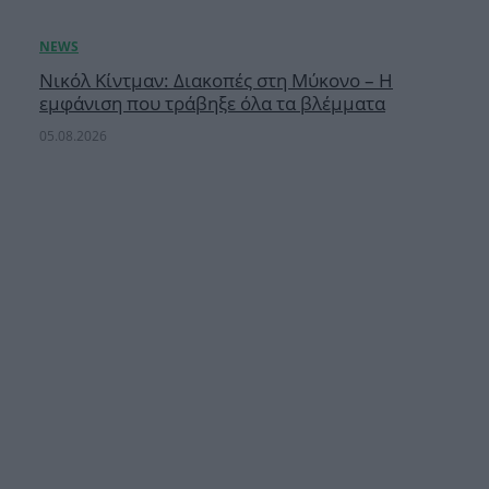
Νικόλ Κίντμαν: Διακοπές στη Μύκονο – Η
εμφάνιση που τράβηξε όλα τα βλέμματα
05.08.2026