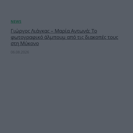
Γιώργος Λιάγκας – Μαρία Αντωνά: Το
φωτογραφικό άλμπουμ από τις διακοπές τους
στη Μύκονο
06.08.2026