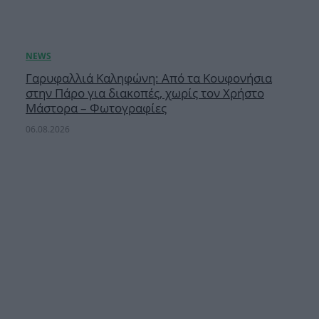
Γαρυφαλλιά Καληφώνη: Από τα Κουφονήσια
στην Πάρο για διακοπές, χωρίς τον Χρήστο
Μάστορα – Φωτογραφίες
06.08.2026