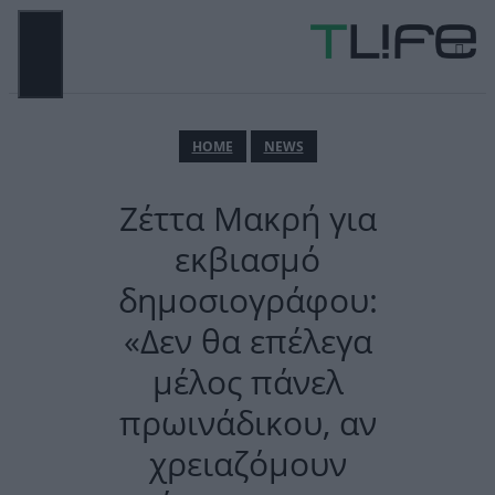
Μετάβαση
σε
περιεχόμενο
ΜΕΝΟΎ
ΗΟΜΕ
NEWS
Ζέττα Μακρή για
εκβιασμό
δημοσιογράφου:
«Δεν θα επέλεγα
μέλος πάνελ
πρωινάδικου, αν
χρειαζόμουν