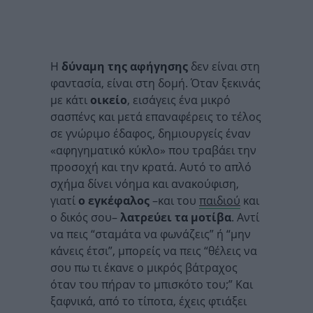
Η
δύναμη της αφήγησης
δεν είναι στη
φαντασία, είναι στη δομή. Όταν ξεκινάς
με κάτι
οικείο
, εισάγεις ένα μικρό
σασπένς και μετά επαναφέρεις το τέλος
σε γνώριμο έδαφος, δημιουργείς έναν
«αφηγηματικό κύκλο» που τραβάει την
προσοχή και την κρατά. Αυτό το απλό
σχήμα δίνει νόημα και ανακούφιση,
γιατί
ο εγκέφαλος
–και του
παιδιού
και
ο δικός σου–
λατρεύει τα μοτίβα
. Αντί
να πεις “σταμάτα να φωνάζεις” ή “μην
κάνεις έτσι”, μπορείς να πεις “θέλεις να
σου πω τι έκανε ο μικρός βάτραχος
όταν του πήραν το μπισκότο του;” Και
ξαφνικά, από το τίποτα, έχεις φτιάξει