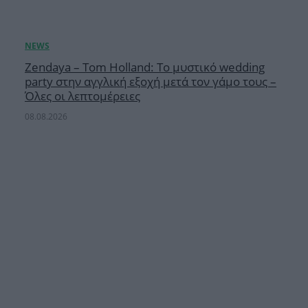
Zendaya – Tom Holland: Το μυστικό wedding
party στην αγγλική εξοχή μετά τον γάμο τους –
Όλες οι λεπτομέρειες
08.08.2026