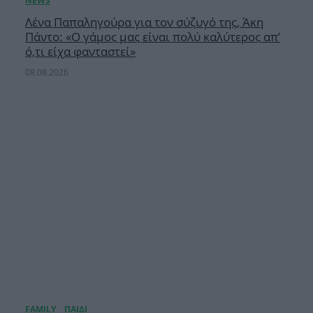
Λένα Παπαληγούρα για τον σύζυγό της, Άκη
Πάντο: «Ο γάμος μας είναι πολύ καλύτερος απ’
ό,τι είχα φανταστεί»
08.08.2026