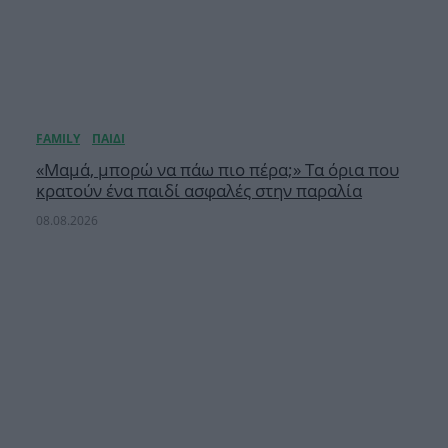
«Μαμά, μπορώ να πάω πιο πέρα;» Τα όρια που
κρατούν ένα παιδί ασφαλές στην παραλία
08.08.2026