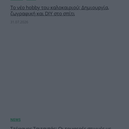
Το νέο hobby του καλοκαιριού; Δημιουργία,
ζωγραφική και DIY στο σπίτι
31.07.2026
Στέφανος Τσιτσιπάς: Οι τρυφερές στιγμές με