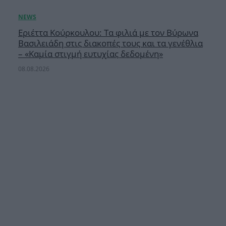
Εριέττα Κούρκουλου: Τα φιλιά με τον Βύρωνα
Βασιλειάδη στις διακοπές τους και τα γενέθλια
– «Καμία στιγμή ευτυχίας δεδομένη»
08.08.2026