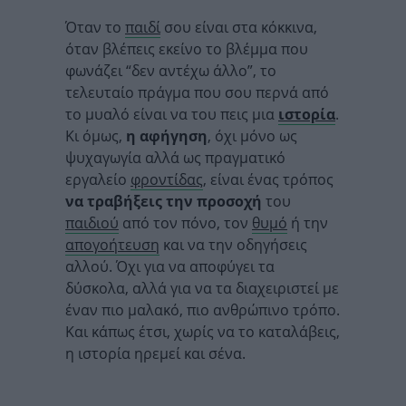
Όταν το
παιδί
σου είναι στα κόκκινα,
όταν βλέπεις εκείνο το βλέμμα που
φωνάζει “δεν αντέχω άλλο”, το
τελευταίο πράγμα που σου περνά από
το μυαλό είναι να του πεις μια
ιστορία
.
Κι όμως,
η αφήγηση
, όχι μόνο ως
ψυχαγωγία αλλά ως πραγματικό
εργαλείο
φροντίδας
, είναι ένας τρόπος
να τραβήξεις την προσοχή
του
παιδιού
από τον πόνο, τον
θυμό
ή την
απογοήτευση
και να την οδηγήσεις
αλλού. Όχι για να αποφύγει τα
δύσκολα, αλλά για να τα διαχειριστεί με
έναν πιο μαλακό, πιο ανθρώπινο τρόπο.
Και κάπως έτσι, χωρίς να το καταλάβεις,
η ιστορία ηρεμεί και σένα.