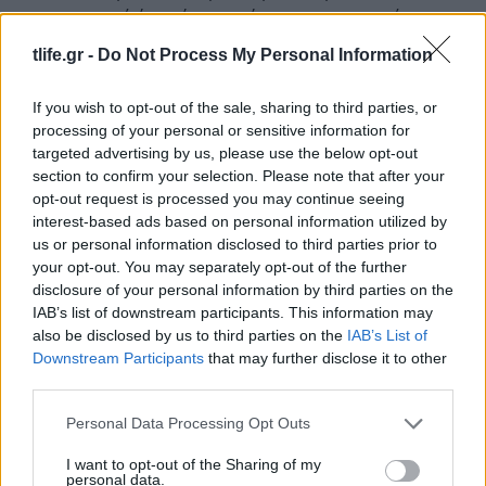
κινητό έχει γίνει προέκταση του χεριού
σου. Τσεκάρεις τον καιρό, ρυθμίζεις τα
tlife.gr -
Do Not Process My Personal Information
ξυπνητήρια σου, ετοιμάζεις τις λίστες
σου, καταγράφεις όσα χρειάζεσαι στις
If you wish to opt-out of the sale, sharing to third parties, or
σημειώσεις, απαντάς στα mail της
processing of your personal or sensitive information for
δουλειάς, ακούς τη μουσική που σου
targeted advertising by us, please use the below opt-out
αρέσει για να χαλαρώσεις. Ε, τώρα,
section to confirm your selection. Please note that after your
μπορείς να δεις ακόμα και την εξέλιξη
opt-out request is processed you may continue seeing
interest-based ads based on personal information utilized by
του εμβρύου σου κατά την παραμονή
us or personal information disclosed to third parties prior to
του στο εργαστήριο της
Institute Of
your opt-out. You may separately opt-out of the further
Life – ΙΑΣΩ.
Για να το έχεις,
disclosure of your personal information by third parties on the
κυριολεκτικά, σαν τα μάτια σου.
IAB’s list of downstream participants. This information may
also be disclosed by us to third parties on the
IAB’s List of
Τι είναι το MyLifeLive App;
Downstream Participants
that may further disclose it to other
Πρόκειται για μία πρωτοποριακή
third parties.
εφαρμογή, μοναδική για τα ελληνικά
Please note that this website/app uses one or more Google
δεδομένα, που προσφέρει τη
Personal Data Processing Opt Outs
services and may gather and store information including but
δυνατότητα σε σένα και τον σύντροφό
not limited to your visit or usage behaviour. You may click to
I want to opt-out of the Sharing of my
σου να παρακολουθείτε τα μωράκια
personal data.