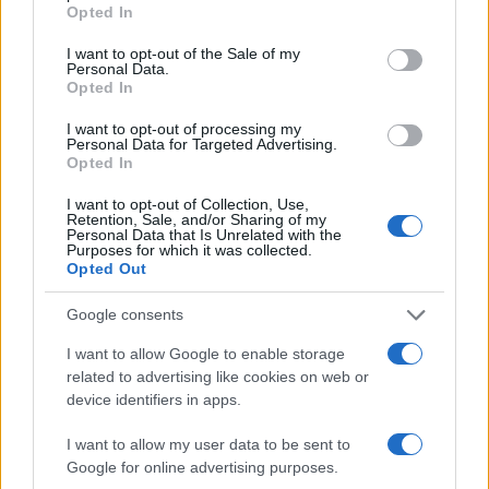
grant or deny consent to Google and its third-party tags to
Opted In
σας, όσο βρίσκονται στο εργαστήριο,
use your data for below specified purposes in below Google
μέσα από την οθόνη του Smartphone
consent section.
I want to opt-out of the Sale of my
σας. Ποτέ ξανά το πάτημα ενός μόνο
Personal Data.
Opted In
κουμπιού δεν γεννούσε τέτοια ηρεμία
και ασφάλεια!
I want to opt-out of processing my
Personal Data for Targeted Advertising.
Πώς λειτουργεί;
Opted In
Μπορεί η διαδικασία να μην οικεία για
I want to opt-out of Collection, Use,
εμένα και εσένα, όμως, πρόκειται για
Retention, Sale, and/or Sharing of my
Personal Data that Is Unrelated with the
μία δυνατότητα της επιστήμης που οι
Purposes for which it was collected.
γιατροί αξιοποιούν αρκετά χρόνια.
Opted Out
Μέσα από την τεχνολογία time-lapse
Google consents
(σ.σ. την εικοσιτετράωρη, δηλαδή,
συνεχή παρακολούθηση των εμβρύων
I want to allow Google to enable storage
με μικροκάμερες), οι εμβρυολόγοι
related to advertising like cookies on web or
έχουν τη δυνατότητα να
device identifiers in apps.
παρακολουθούν την πρόοδο των
I want to allow my user data to be sent to
εμβρύων μέχρι το στάδιο της
Google for online advertising purposes.
βλαστοκύστης. Μέχρι, δηλαδή, το μωρό