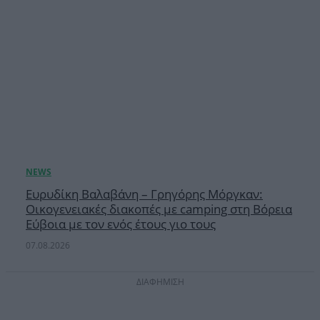
Ευρυδίκη Βαλαβάνη – Γρηγόρης Μόργκαν:
Οικογενειακές διακοπές με camping στη Βόρεια
Εύβοια με τον ενός έτους γιο τους
07.08.2026
ΔΙΑΦΗΜΙΣΗ