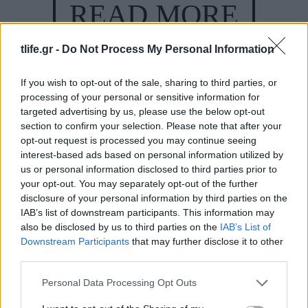
READ MORE
tlife.gr -
Do Not Process My Personal Information
If you wish to opt-out of the sale, sharing to third parties, or
processing of your personal or sensitive information for
targeted advertising by us, please use the below opt-out
section to confirm your selection. Please note that after your
opt-out request is processed you may continue seeing
interest-based ads based on personal information utilized by
us or personal information disclosed to third parties prior to
your opt-out. You may separately opt-out of the further
disclosure of your personal information by third parties on the
IAB’s list of downstream participants. This information may
also be disclosed by us to third parties on the
IAB’s List of
Downstream Participants
that may further disclose it to other
third parties.
Please note that this website/app uses one or more Google
Personal Data Processing Opt Outs
services and may gather and store information including but
Το παιδί σου δεν χρειάζεται να κερδίζει πάντα –