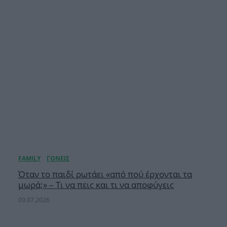
Όταν το παιδί ρωτάει «από πού έρχονται τα
μωρά;» – Τι να πεις και τι να αποφύγεις
09.07.2026