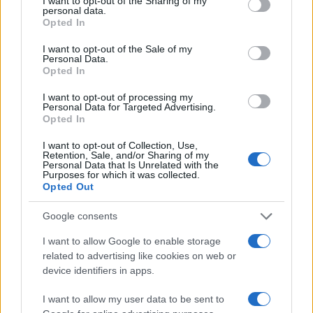
not limited to your visit or usage behaviour. You may click to
I want to opt-out of the Sharing of my
Αρκεί να νιώθει πως το πιστεύεις
personal data.
grant or deny consent to Google and its third-party tags to
Opted In
use your data for below specified purposes in below Google
05.08.2026
consent section.
I want to opt-out of the Sale of my
Personal Data.
Opted In
I want to opt-out of processing my
Personal Data for Targeted Advertising.
Opted In
I want to opt-out of Collection, Use,
Retention, Sale, and/or Sharing of my
Personal Data that Is Unrelated with the
Purposes for which it was collected.
Opted Out
Google consents
I want to allow Google to enable storage
related to advertising like cookies on web or
device identifiers in apps.
Γέννησε η ηθοποιός Λίλα Μπακλέση: Η πρώτη
I want to allow my user data to be sent to
φωτογραφία και το μήνυμα του συντρόφου της