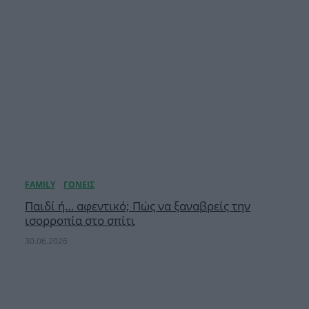
Παιδί ή… αφεντικό; Πώς να ξαναβρείς την
ισορροπία στο σπίτι
30.06.2026