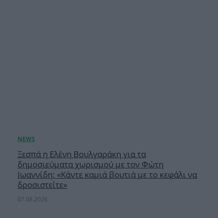
Ξεσπά η Ελένη Βουλγαράκη για τα
δημοσιεύματα χωρισμού με τον Φώτη
Ιωαννίδη: «Κάντε καμιά βουτιά με το κεφάλι να
δροσιστείτε»
07.08.2026