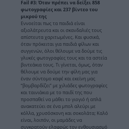
Fail #3: Όταν πρέπει να δείξει 858
φωτογραφίες και 237 βίντεο του
μικρού της
Εννοείται πως τα παιδιά είναι
αξιολάτρευτα και οι σκανδαλιές τους
απίστευτα χαριτωμένες. Και φυσικά,
όταν πρόκειται για παιδιά φίλων και
συγγενών, όλοι θέλουμε να δούμε τις
γλυκές φωτογραφίες τους και τα αστεία
βιντεάκια τους. Τι γίνεται, όμως, όταν
θέλουμε να δούμε την φίλη μας για
έναν σύντομο καφέ και εκείνη μας
“βομβαρδίζει” με χιλιάδες φωτογραφίες
και ταινιάκια με το παιδί της που
προσπαθεί να μάθει το γιογιό ή απλά
ανακατεύει σε ένα μπολ αλεύρι με
κόλλα, χρυσόσκονη και σοκολάτα; Καλό
είναι, λοιπόν, οι μαμάδες να
συγκρατούν ελαφρώς τον ενθουσιασμό