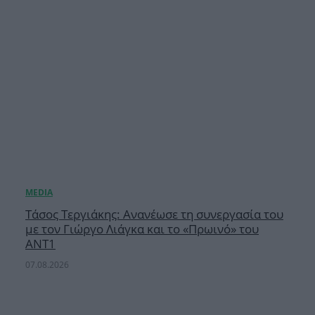
Τάσος Τεργιάκης: Ανανέωσε τη συνεργασία του
με τον Γιώργο Λιάγκα και το «Πρωινό» του
ΑΝΤ1
07.08.2026