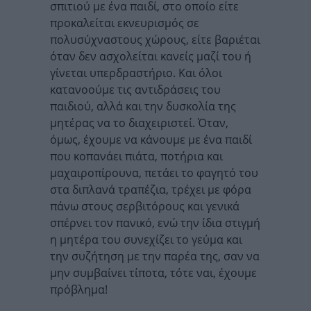
σπιτιού με ένα παιδί, στο οποίο είτε
προκαλείται εκνευρισμός σε
πολυσύχναστους χώρους, είτε βαριέται
όταν δεν ασχολείται κανείς μαζί του ή
γίνεται υπερδραστήριο. Και όλοι
κατανοούμε τις αντιδράσεις του
παιδιού, αλλά και την δυσκολία της
μητέρας να το διαχειριστεί. Όταν,
όμως, έχουμε να κάνουμε με ένα παιδί
που κοπανάει πιάτα, ποτήρια και
μαχαιροπίρουνα, πετάει το φαγητό του
στα διπλανά τραπέζια, τρέχει με φόρα
πάνω στους σερβιτόρους και γενικά
σπέρνει τον πανικό, ενώ την ίδια στιγμή
η μητέρα του συνεχίζει το γεύμα και
την συζήτηση με την παρέα της, σαν να
μην συμβαίνει τίποτα, τότε ναι, έχουμε
πρόβλημα!