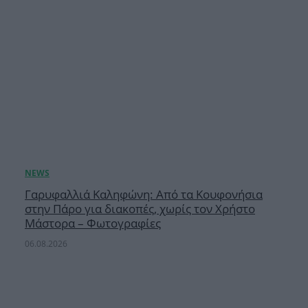
Γαρυφαλλιά Καληφώνη: Από τα Κουφονήσια
στην Πάρο για διακοπές, χωρίς τον Χρήστο
Μάστορα – Φωτογραφίες
06.08.2026