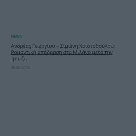
Ανδρέας Γεωργίου – Σιμώνη Χριστοδούλου:
Ρομαντική απόδραση στο Μιλάνο μετά την
Ίμπιζα
06.08.2026