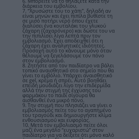
6. Μπορείτε να το θηλάζετε κατά την
διάρκεια του εμβολίου.
7. “Χρυσώστε του το χάπι”, δηλαδή αν
είναι μηνών και έχει πιπίλα βυθίστε τη
σε μισό ποτήρι νερό όπου έχετε
διαλύσει ένα κουταλάκι του γλυκού
ζάχαρη (ζαχαρόνερο) και δώστε του να
την πιπιλίσει λίγα λεπτά πριν τον
εμβολιασμό. Έχει αποδειχθεί ότι η
ζάχαρη έχει αναλγητικές ιδιότητες.
Προσοχή αυτό το κάνουμε μόνο όταν
θέλουμε να ξεγελάσουμε τον πόνο
στον εμβολιασμό.
8. Ζητήστε από τον παιδίατρο να βάλει
τοπικό αναισθητικό στο σημείο που θα
γίνει το εμβόλιο. Υπάρχει αναισθητικό
σε gel, κρέμα ή σπρέι. Αυτό βοηθάει
επειδή μουδιάζει λίγο την επιδερμίδα
αλλά την στιγμή της έγχυσης του
φαρμάκου το παιδί σίγουρα θα
αισθανθεί ένα μικρό πόνο.
9. Την στιγμή που πλησιάζει να γίνει ο
εμβολιασμός πείτε του το αγαπημένο
του τραγούδι και δημιουργήστε κλίμα
ενθουσιασμού και ευφορίας.
10. Μετά τον εμβολιασμό πείτε όλοι
μαζί ένα μεγάλο “ευχαριστώ” στον
παιδίατρο για να δείξετε ότι μόνο καλό