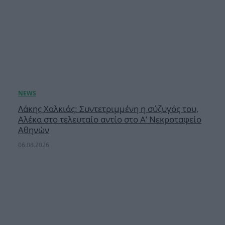
Λάκης Χαλκιάς: Συντετριμμένη η σύζυγός του,
Αλέκα στο τελευταίο αντίο στο Α’ Νεκροταφείο
Αθηνών
06.08.2026