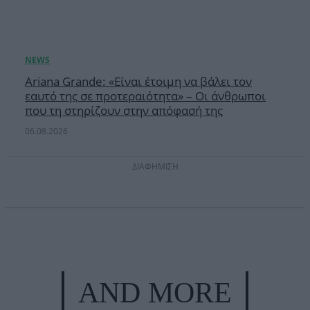
Ariana Grande: «Είναι έτοιμη να βάλει τον
εαυτό της σε προτεραιότητα» – Οι άνθρωποι
που τη στηρίζουν στην απόφασή της
06.08.2026
ΔΙΑΦΗΜΙΣΗ
AND MORE