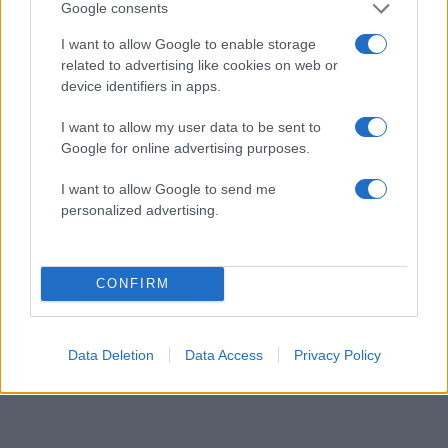
Google consents
I want to allow Google to enable storage
related to advertising like cookies on web or
device identifiers in apps.
I want to allow my user data to be sent to
Google for online advertising purposes.
I want to allow Google to send me
personalized advertising.
Πώς να βγάλεις το παιδί από τη θάλασσα χωρίς
κλάματα και φωνές
CONFIRM
02.08.2026
Data Deletion
Data Access
Privacy Policy