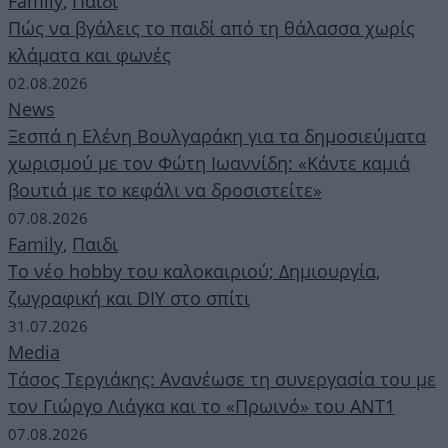
Family
,
Παιδι
Πώς να βγάλεις το παιδί από τη θάλασσα χωρίς
κλάματα και φωνές
02.08.2026
News
Ξεσπά η Ελένη Βουλγαράκη για τα δημοσιεύματα
χωρισμού με τον Φώτη Ιωαννίδη: «Κάντε καμιά
βουτιά με το κεφάλι να δροσιστείτε»
07.08.2026
Family
,
Παιδι
Το νέο hobby του καλοκαιριού; Δημιουργία,
ζωγραφική και DIY στο σπίτι
31.07.2026
Media
Τάσος Τεργιάκης: Ανανέωσε τη συνεργασία του με
τον Γιώργο Λιάγκα και το «Πρωινό» του ΑΝΤ1
07.08.2026