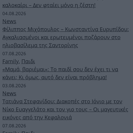
καλοκαίρι – Δεν φταίει μόνο η ζέστη!
04.08.2026
News
Φίλιππος Μιχόπουλος – Κωνσταντίνα Ευρυπίδου:
Αγκαλιασμένοι και ερωτευμένοι ποζάρουν στο
ηλιοβασίλεμα της Σαντορίνης
07.08.2026
Family
,
Παιδι
«Μαμά, βαριέμαι»: Το παιδί σου δεν έχει τι να
κάνει; Κι όμως, αυτό δεν είναι πρόβλημα!
03.08.2026
News
Τατιάνα Στεφανίδου: Διακοπές στο Ιόνιο με τον
Νίκο Ευαγγελάτο και τον γιο τους – Οι μαγευτικές
εικόνες από την Κεφαλονιά
07.08.2026