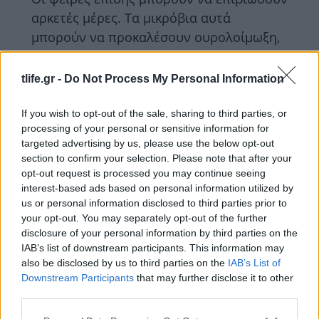
αρκετές μέρες. Τα μικρόβια αυτά
μπορούν να προκαλέσουν ουρολοίμωξη,
δερματίτιδες, γαστρεντερίτιδες και
πνευμονίες.
tlife.gr -
Do Not Process My Personal Information
Τα ακάρεα μπορούν να προκαλέσουν
If you wish to opt-out of the sale, sharing to third parties, or
άσθμα, αλλεργική ρινίτιδα, δερματίτιδες,
processing of your personal or sensitive information for
δυσκολία στην αναπνοή.
targeted advertising by us, please use the below opt-out
section to confirm your selection. Please note that after your
opt-out request is processed you may continue seeing
interest-based ads based on personal information utilized by
us or personal information disclosed to third parties prior to
your opt-out. You may separately opt-out of the further
disclosure of your personal information by third parties on the
IAB’s list of downstream participants. This information may
also be disclosed by us to third parties on the
IAB’s List of
Downstream Participants
that may further disclose it to other
Οι χημικές ουσίες μπορούν να
third parties.
προκαλέσουν πληθώρα προβλημάτων. Σε
Please note that this website/app uses one or more Google