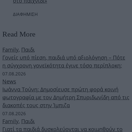
στο παιχνίδι»
ΔΙΑΦΗΜΙΣΗ
Read More
Family
,
Παιδι
Γονείς υπό πίεση, παιδιά υπό αξιολόγηση – Πότε
η σύγχρονη γονεϊκότητα έγινε τόσο περίπλοκη;
07.08.2026
News
Ιωάννα Τούνη: Δημοσίευσε πρώτη φορά κοινή
φωτογραφία με τον Δημήτρη Σπυριδωνίδη από τις
διακοπές τους στην Ίμπιζα
07.08.2026
Family
,
Παιδι
Γιατί τα παιδιά δυσκολεύονται να κοιμηθούν το