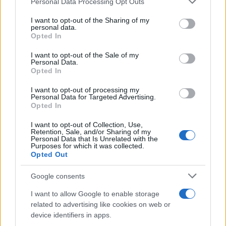
Personal Data Processing Opt Outs
διάφορα τεστ που έγιναν βρέθηκε ότι
services and may gather and store information including but
κάποια ρούχα που είχαν κατασκευασθεί
not limited to your visit or usage behaviour. You may click to
I want to opt-out of the Sharing of my
personal data.
σε χώρες της Ασίας είχαν 900 φορές
grant or deny consent to Google and its third-party tags to
Opted In
use your data for below specified purposes in below Google
περισσότερα χημικά από τα
consent section.
I want to opt-out of the Sale of my
επιτρεπόμενα όρια ασφαλείας. Οι χημικές
Personal Data.
Opted In
ουσίες που χρησιμοποιούνται στα
υφάσματα μπορούν να επέμβουν στη
I want to opt-out of processing my
Personal Data for Targeted Advertising.
λειτουργία των φυσικών ορμονών ή
Opted In
μιμούνται την λειτουργία τους,
I want to opt-out of Collection, Use,
προκαλώντας πολλά προβλήματα, όπως η
Retention, Sale, and/or Sharing of my
Personal Data that Is Unrelated with the
παχυσαρκία, διαταραχές στην ανάπτυξη
Purposes for which it was collected.
και άλλα.
Opted Out
Με την ευκαιρία, θα πρέπει να τονίσουμε
Google consents
ότι δεν πρέπει να φοράει τα παπούτσια
I want to allow Google to enable storage
που έχουν φορεθεί από άλλο παιδί. Μέσα
related to advertising like cookies on web or
device identifiers in apps.
στα παπούτσια αναπτύσσονται μύκητες