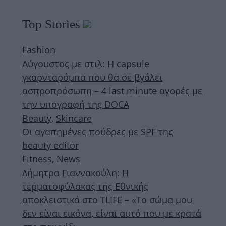
Top Stories
Fashion
Αύγουστος με στιλ: Η capsule
γκαρνταρόμπα που θα σε βγάλει
ασπροπρόσωπη – 4 last minute αγορές με
την υπογραφή της DOCA
Beauty
,
Skincare
Οι αγαπημένες πούδρες με SPF της
beauty editor
Fitness
,
News
Δήμητρα Γιαννακούλη: Η
τερματοφύλακας της Εθνικής
αποκλειστικά στο TLIFE – «Το σώμα μου
δεν είναι εικόνα, είναι αυτό που με κρατά