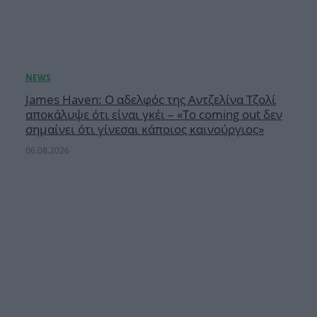
James Haven: Ο αδελφός της Αντζελίνα Τζολί
αποκάλυψε ότι είναι γκέι – «Το coming out δεν
σημαίνει ότι γίνεσαι κάποιος καινούργιος»
06.08.2026