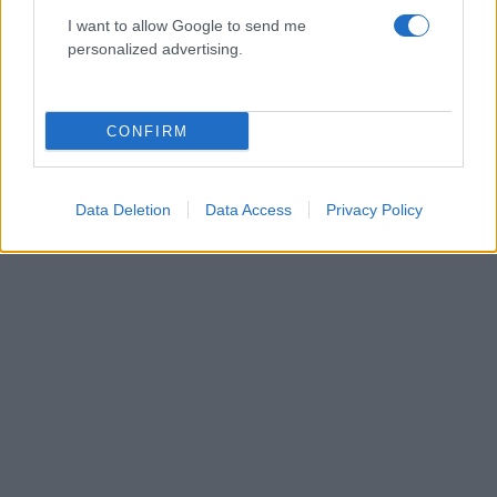
I want to allow Google to send me
personalized advertising.
Το νέο hobby του καλοκαιριού; Δημιουργία,
ζωγραφική και DIY στο σπίτι
CONFIRM
31.07.2026
Data Deletion
Data Access
Privacy Policy