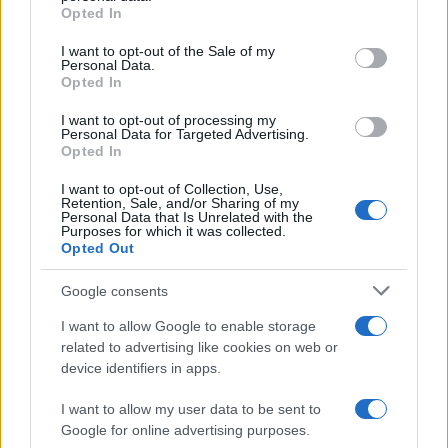
grant or deny consent to Google and its third-party tags to
Opted In
use your data for below specified purposes in below Google
consent section.
I want to opt-out of the Sale of my
Personal Data.
Opted In
Τροχαίο ατύχημα για τον Mike: «Θα σας
I want to opt-out of processing my
ενημερώσω μόλις είμαι σε θέση να επιστρέψω»
Personal Data for Targeted Advertising.
Opted In
06.08.2026
I want to opt-out of Collection, Use,
Retention, Sale, and/or Sharing of my
Personal Data that Is Unrelated with the
Purposes for which it was collected.
Opted Out
Google consents
I want to allow Google to enable storage
related to advertising like cookies on web or
device identifiers in apps.
I want to allow my user data to be sent to
Google for online advertising purposes.