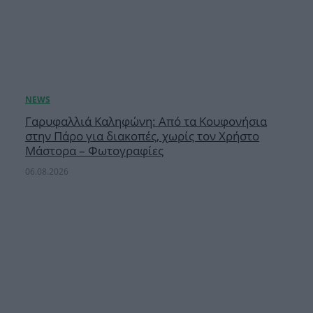
Γαρυφαλλιά Καληφώνη: Από τα Κουφονήσια
στην Πάρο για διακοπές, χωρίς τον Χρήστο
Μάστορα – Φωτογραφίες
06.08.2026