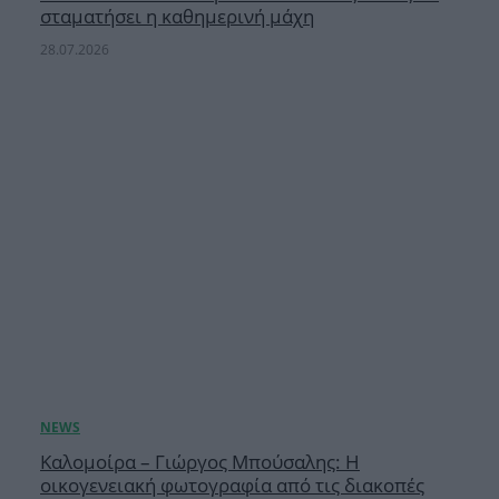
σταματήσει η καθημερινή μάχη
28.07.2026
Καλομοίρα – Γιώργος Μπούσαλης: Η
οικογενειακή φωτογραφία από τις διακοπές