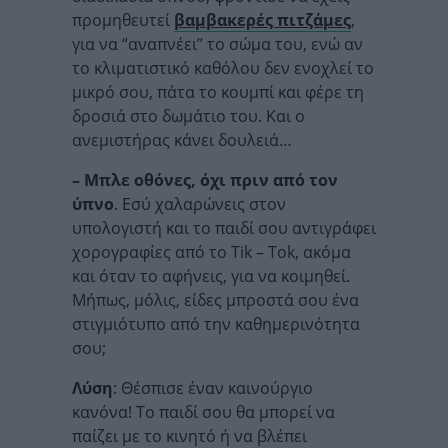
προμηθευτεί
βαμβακερές πιτζάμες
,
για να “αναπνέει” το σώμα του, ενώ αν
το κλιματιστικό καθόλου δεν ενοχλεί το
μικρό σου, πάτα το κουμπί και φέρε τη
δροσιά στο δωμάτιο του. Και ο
ανεμιστήρας κάνει δουλειά…
– Μπλε οθόνες, όχι πριν από τον
ύπνο
. Εσύ χαλαρώνεις στον
υπολογιστή και το παιδί σου αντιγράφει
χορογραφίες από το Tik – Tok, ακόμα
και όταν το αφήνεις, για να κοιμηθεί.
Μήπως, μόλις, είδες μπροστά σου ένα
στιγμιότυπο από την καθημερινότητα
σου;
Λύση
: Θέσπισε έναν καινούργιο
κανόνα! Το παιδί σου θα μπορεί να
παίζει με το κινητό ή να βλέπει