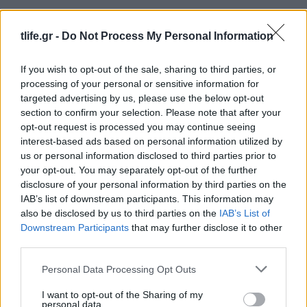
tlife.gr -
Do Not Process My Personal Information
If you wish to opt-out of the sale, sharing to third parties, or
processing of your personal or sensitive information for
Πώς να βγάλεις το παιδί από τη θάλασσα χωρίς
targeted advertising by us, please use the below opt-out
κλάματα και φωνές
section to confirm your selection. Please note that after your
02.08.2026
opt-out request is processed you may continue seeing
interest-based ads based on personal information utilized by
us or personal information disclosed to third parties prior to
your opt-out. You may separately opt-out of the further
disclosure of your personal information by third parties on the
IAB’s list of downstream participants. This information may
also be disclosed by us to third parties on the
IAB’s List of
Downstream Participants
that may further disclose it to other
third parties.
Please note that this website/app uses one or more Google
Personal Data Processing Opt Outs
services and may gather and store information including but
not limited to your visit or usage behaviour. You may click to
I want to opt-out of the Sharing of my
personal data.