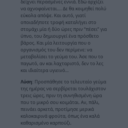
δείχνει περασμένες εννιά. Εδώ αρχίζει
να αχνοφαίνεται…. Δε θα κοιμηθεί πολύ
εύκολα απόψε. Και αυτό, γιατί
οποιαδήποτε τροφή καταλήγει στο
στομάχι μία ή δύο ώρες πριν “πέσει” για
ύπνο, του δημιουργεί ένα πρόσθετο
βάρος. Και μία λειτουργία που ο
οργανισμός του δεν περίμενε: να
μεταβολίσει το γεύμα του. Άσε που το
παγωτό, αν και λαχταριστό, δεν το λες
και ιδιαίτερα υγιεινό…
Λύση
: Προσπάθησε το τελευταίο γεύμα
της ημέρας να σερβίρεται τουλάχιστον
τρεις ώρες, πριν τη συνηθισμένη ώρα
που το μικρό σου κοιμάται. Αν, πάλι,
πεινάει αρκετά, προτίμησε μερικά
καλοκαιρινά φρούτα, όπως ένα καλά
καθαρισμένο καρπούζι.