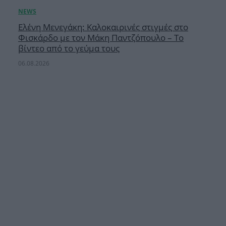
Ελένη Μενεγάκη: Καλοκαιρινές στιγμές στο
Φισκάρδο με τον Μάκη Παντζόπουλο – Το
βίντεο από το γεύμα τους
06.08.2026