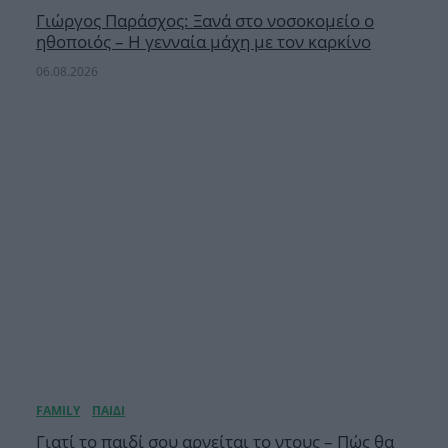
Γιώργος Παράσχος: Ξανά στο νοσοκομείο ο
ηθοποιός – Η γενναία μάχη με τον καρκίνο
06.08.2026
Γιατί το παιδί σου αρνείται το ντους – Πώς θα