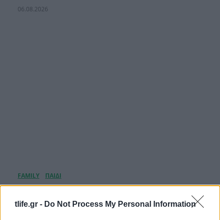
06.08.2026
Πώς να βγάλεις το παιδί από τη θάλασσα χωρίς
κλάματα και φωνές
tlife.gr -
Do Not Process My Personal Information
02.08.2026