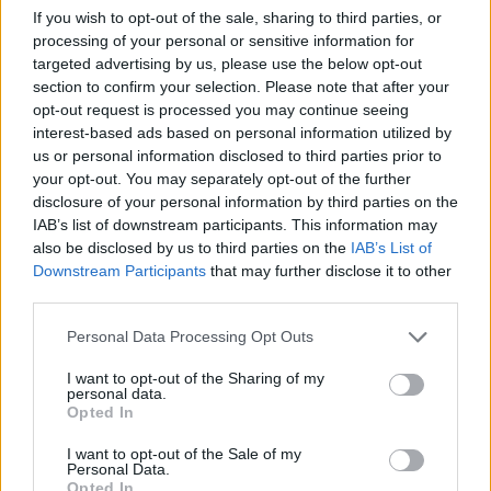
If you wish to opt-out of the sale, sharing to third parties, or
processing of your personal or sensitive information for
targeted advertising by us, please use the below opt-out
section to confirm your selection. Please note that after your
opt-out request is processed you may continue seeing
interest-based ads based on personal information utilized by
us or personal information disclosed to third parties prior to
your opt-out. You may separately opt-out of the further
disclosure of your personal information by third parties on the
IAB’s list of downstream participants. This information may
also be disclosed by us to third parties on the
IAB’s List of
Downstream Participants
that may further disclose it to other
third parties.
Please note that this website/app uses one or more Google
Personal Data Processing Opt Outs
services and may gather and store information including but
not limited to your visit or usage behaviour. You may click to
I want to opt-out of the Sharing of my
Γενέθλια για την Μέγκαν Μαρκλ: Οι τρυφερές
personal data.
grant or deny consent to Google and its third-party tags to
Opted In
φωτογραφίες, το «ευχαριστώ» στους θαυμαστές
use your data for below specified purposes in below Google
και η σιωπή από το Παλάτι
consent section.
I want to opt-out of the Sale of my
Personal Data.
05.08.2026
Opted In