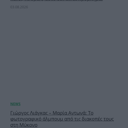
03.08.2026
Γιώργος Λιάγκας – Μαρία Αντωνά: Το
φωτογραφικό άλμπουμ από τις διακοπές τους
στη Μύκονο