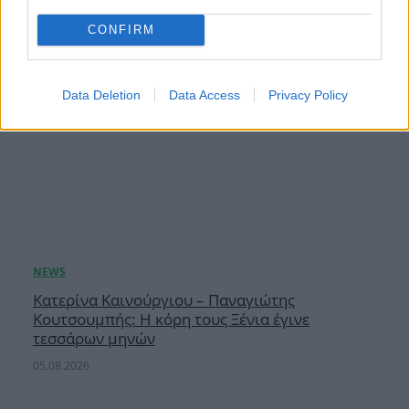
CONFIRM
Data Deletion
Data Access
Privacy Policy
Κατερίνα Καινούργιου – Παναγιώτης
Κουτσουμπής: Η κόρη τους Ξένια έγινε
τεσσάρων μηνών
05.08.2026