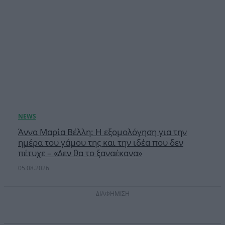
Άννα Μαρία Βέλλη: Η εξομολόγηση για την
ημέρα του γάμου της και την ιδέα που δεν
πέτυχε – «Δεν θα το ξαναέκανα»
05.08.2026
ΔΙΑΦΗΜΙΣΗ