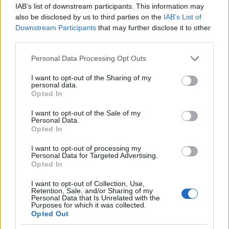
IAB’s list of downstream participants. This information may
also be disclosed by us to third parties on the
IAB’s List of
Downstream Participants
that may further disclose it to other
third parties.
Please note that this website/app uses one or more Google
Personal Data Processing Opt Outs
services and may gather and store information including but
not limited to your visit or usage behaviour. You may click to
I want to opt-out of the Sharing of my
personal data.
grant or deny consent to Google and its third-party tags to
Opted In
use your data for below specified purposes in below Google
consent section.
I want to opt-out of the Sale of my
Personal Data.
Opted In
I want to opt-out of processing my
«Μαμά, μπορώ να πάω πιο πέρα;» Τα όρια που
Personal Data for Targeted Advertising.
κρατούν ένα παιδί ασφαλές στην παραλία
Opted In
08.08.2026
I want to opt-out of Collection, Use,
Retention, Sale, and/or Sharing of my
Personal Data that Is Unrelated with the
Purposes for which it was collected.
Opted Out