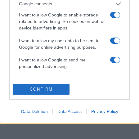
Google consents
I want to allow Google to enable storage
related to advertising like cookies on web or
device identifiers in apps.
I want to allow my user data to be sent to
Google for online advertising purposes.
I want to allow Google to send me
personalized advertising.
Η Δούκισσα Νομικού στην Πολυνησία: Το
εξωτικό οικογενειακό ταξίδι με τον Δημήτρη
CONFIRM
Θεοδωρίδη και τα παιδιά τους
08.08.2026
Data Deletion
Data Access
Privacy Policy