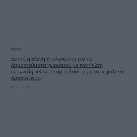
Ξεσπά η Ελένη Βουλγαράκη για τα
δημοσιεύματα χωρισμού με τον Φώτη
Ιωαννίδη: «Κάντε καμιά βουτιά με το κεφάλι να
δροσιστείτε»
07.08.2026