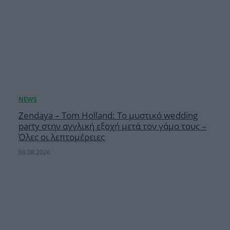
Zendaya – Tom Holland: Το μυστικό wedding
party στην αγγλική εξοχή μετά τον γάμο τους –
Όλες οι λεπτομέρειες
08.08.2026