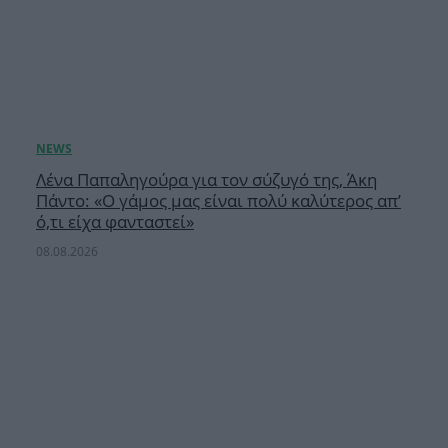
Λένα Παπαληγούρα για τον σύζυγό της, Άκη
Πάντο: «Ο γάμος μας είναι πολύ καλύτερος απ’
ό,τι είχα φανταστεί»
08.08.2026