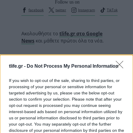
Follow us on
facebook
twitter
Instagram
TikTok
Ακολουθήστε το
tlife.gr στο Google
News
και μάθετε πρώτοι όλα τα νέα.
tlife.gr -
Do Not Process My Personal Information
If you wish to opt-out of the sale, sharing to third parties, or
processing of your personal or sensitive information for
READ MORE
targeted advertising by us, please use the below opt-out
section to confirm your selection. Please note that after your
opt-out request is processed you may continue seeing
interest-based ads based on personal information utilized by
us or personal information disclosed to third parties prior to
your opt-out. You may separately opt-out of the further
disclosure of your personal information by third parties on the