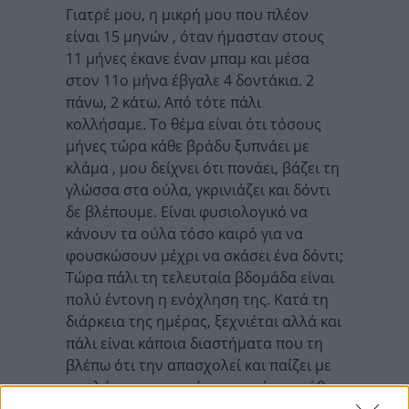
Γιατρέ μου, η μικρή μου που πλέον
είναι 15 μηνών , όταν ήμασταν στους
11 μήνες έκανε έναν μπαμ και μέσα
στον 11ο μήνα έβγαλε 4 δοντάκια. 2
πάνω, 2 κάτω. Από τότε πάλι
κολλήσαμε. Το θέμα είναι ότι τόσους
μήνες τώρα κάθε βράδυ ξυπνάει με
κλάμα , μου δείχνει ότι πονάει, βάζει τη
γλώσσα στα ούλα, γκρινιάζει και δόντι
δε βλέπουμε. Είναι φυσιολογικό να
κάνουν τα ούλα τόσο καιρό για να
φουσκώσουν μέχρι να σκάσει ένα δόντι;
Τώρα πάλι τη τελευταία βδομάδα είναι
πολύ έντονη η ενόχληση της. Κατά τη
διάρκεια της ημέρας, ξεχνιέται αλλά και
πάλι είναι κάποια διαστήματα που τη
βλέπω ότι την απασχολεί και παίζει με
τη γλώσσα της κυρίως στην άνω γνάθο.