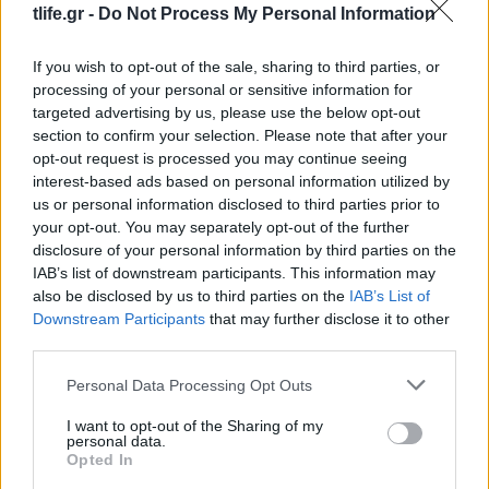
Και το βράδυ πάλι που ξυπνά με κλάμα
tlife.gr -
Do Not Process My Personal Information
τη βλέπεις να το ανοιγοκλείνει και να
βάζει πάλι τη γλώσσα. Το θέμα είναι ότι
If you wish to opt-out of the sale, sharing to third parties, or
δε βλέπω να έχει φουσκώσει τόσο ώστε
processing of your personal or sensitive information for
να είναι έτοιμο να σκάσει. Τι μπορώ να
targeted advertising by us, please use the below opt-out
κάνω, ώστε να την ανακουφίσω; Είναι
section to confirm your selection. Please note that after your
όντως η ενόχληση από εκεί; Δε μπορώ
opt-out request is processed you may continue seeing
να καταλάβω. Με μπερδεύει, γιατί αυτή
interest-based ads based on personal information utilized by
us or personal information disclosed to third parties prior to
η ιστορία τραβάει μήνες. Στον 11ο
your opt-out. You may separately opt-out of the further
ζοριστήκαμε άσχημα, μέχρι να
disclosure of your personal information by third parties on the
σκάσουν. Και από τότε υπάρχουν
IAB’s list of downstream participants. This information may
βέβαια μέρες ηρεμίας, αλλά τα
also be disclosed by us to third parties on the
IAB’s List of
περισσότερα βράδια είναι δύσκολα. Και
Downstream Participants
that may further disclose it to other
εγώ δε θέλω να της δίνω συνέχεια
third parties.
παυσίπονο. Νομίζω ότι δε κάνει τόσο
Please note that this website/app uses one or more Google
Personal Data Processing Opt Outs
συχνά να πίνει. Από την άλλη όμως αν
services and may gather and store information including but
δεν της δώσω είναι φορές που την
not limited to your visit or usage behaviour. You may click to
I want to opt-out of the Sharing of my
personal data.
πιάνει υστερία Βγάλατε κάποιο
grant or deny consent to Google and its third-party tags to
Opted In
συμπέρασμα ή κάποια συμβουλή για το
use your data for below specified purposes in below Google