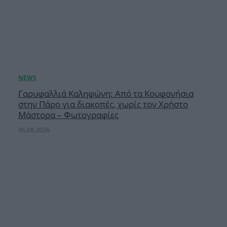
Γαρυφαλλιά Καληφώνη: Από τα Κουφονήσια
στην Πάρο για διακοπές, χωρίς τον Χρήστο
Μάστορα – Φωτογραφίες
06.08.2026