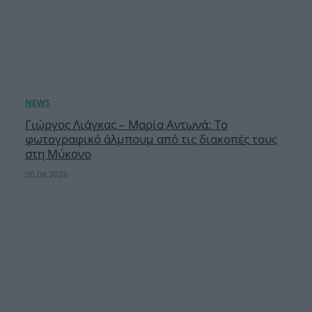
Γιώργος Λιάγκας – Μαρία Αντωνά: Το
φωτογραφικό άλμπουμ από τις διακοπές τους
στη Μύκονο
06.08.2026