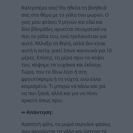
Καλησπέρα σας! Θα ήθελα τη βοήθειά
σας στο θέμα με το γάλα του μωρού. Ο
γιος μου φτάνει 9 μηνών και εδώ και
δύο βδομάδες αρνείται πεισματικά να
πιει το γάλα του, ενώ τρελαινόταν για
αυτό. Άλλαξα τη θηλή, αλλά δεν είναι
αυτή η αιτία, γιατί έπινε κανονικά για 10
μέρες. Επίσης, τη μέρα πριν το κόψει
του, κόψαμε τα νυχάκια και έκλαιγε.
Τώρα, του το δίνω λίγο ή στη
φρουτόκρεμα ή τη νύχτα, ενώ είναι
κοιμισμένο. Τι μπορώ να κάνω και για
να πιει ξανά, αλλά και για να πίνει
αρκετό όπως πριν;
⇐ Απάντηση:
Αγαπητή φίλη, τα μωρά περνάνε φάσεις
που αρνούνται το γάλα και ύστερα το