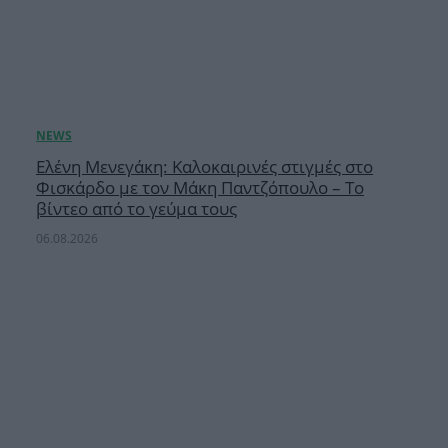
Ελένη Μενεγάκη: Καλοκαιρινές στιγμές στο
Φισκάρδο με τον Μάκη Παντζόπουλο – Το
βίντεο από το γεύμα τους
06.08.2026