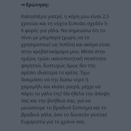
⇒ Ερώτηση:
Καλησπέρα γιατρέ, η κόρη μου είναι 2,5
χρονών και τη νύχτα ξυπνάει σχεδόν 5-
6 φορές για γάλα. Να σημειώσω ότι το
πίνει με μπιμπερό (χωρίς να το
χρησιμοποιεί ως πιπίλα) και ακόμα είναι
στην κρεβατοκάμαρα μου. Μέσα στην
ημέρα, τρώει ικανοποιητική ποσότητα
φαγητού, δυστυχώς όμως δεν της
αρέσει ιδιαίτερα το κρέας. Έχω
δοκιμάσει να της δώσω νερό ή
χαμομήλι και κλαίει γοερά, μέχρι να
πάρει το γάλα της! Θα ήθελα την άποψη
σας και την βοήθεια σας, για να
μειώσουμε το βραδινό ξύπνημα και το
βραδινό γάλα, όσο το δυνατόν γίνεται!
Ευχαριστώ για το χρόνο σας.