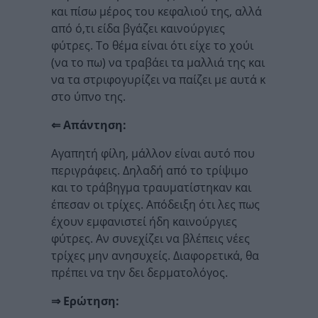
και πίσω μέρος του κεφαλιού της, αλλά
από ό,τι είδα βγάζει καινούργιες
φύτρες. Το θέμα είναι ότι είχε το χούι
(να το πω) να τραβάει τα μαλλιά της και
να τα στριφογυρίζει να παίζει με αυτά κ
στο ύπνο της.
⇐ Απάντηση:
Αγαπητή φίλη, μάλλον είναι αυτό που
περιγράφεις. Δηλαδή από το τρίψιμο
και το τράβηγμα τραυματίστηκαν και
έπεσαν οι τρίχες. Απόδειξη ότι λες πως
έχουν εμφανιστεί ήδη καινούργιες
φύτρες. Αν συνεχίζει να βλέπεις νέες
τρίχες μην ανησυχείς. Διαφορετικά, θα
πρέπει να την δει δερματολόγος.
⇒ Ερώτηση: