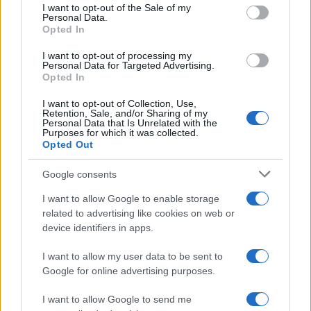
consent section.
τι θα μπορούσε να είναι ή τι θα
I want to opt-out of the Sale of my
Personal Data.
μπορούσα να κάνω, ώστε να βοηθήσω
Opted In
τη κατάσταση;
I want to opt-out of processing my
⇐ Απάντηση:
Personal Data for Targeted Advertising.
Opted In
Αγαπητή φίλη, μην ανησυχείς. Μερικά
I want to opt-out of Collection, Use,
παιδιά δυσκολεύονται να βγάλουν τα
Retention, Sale, and/or Sharing of my
Personal Data that Is Unrelated with the
δόντια, καθώς τα ούλα τους είναι πολύ
Purposes for which it was collected.
σκληρά. Κάνε υπομονή. Ο πόνος είναι
Opted Out
προσωρινός, αλλά τα δόντια θα είναι
Google consents
μόνιμα. Αν χρειάζεται, μπορεί να πάρει
για κάποια βράδια λίγο depon, για να
I want to allow Google to enable storage
ανακουφιστεί.
related to advertising like cookies on web or
device identifiers in apps.
⇒ Ερώτηση:
I want to allow my user data to be sent to
Καλησπέρα, έχω μια μπέμπα 4,5 μηνών
Google for online advertising purposes.
που θηλάζει αποκλειστικά. Σε λίγο
καιρό, ξεκινάμε τις στέρεες τροφές και
I want to allow Google to send me