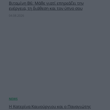
Βιταμίνη B6: Μάθε γιατί επηρεάζει την
ενέργεια, τη διάθεση και τον ύπνο σου
04.08.2026
Η Κατερίνα Καινούργιου και ο Παναγιώτης