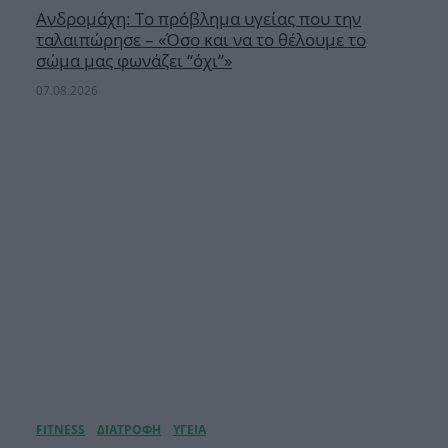
Ανδρομάχη: Το πρόβλημα υγείας που την
ταλαιπώρησε – «Όσο και να το θέλουμε το
σώμα μας φωνάζει “όχι”»
07.08.2026