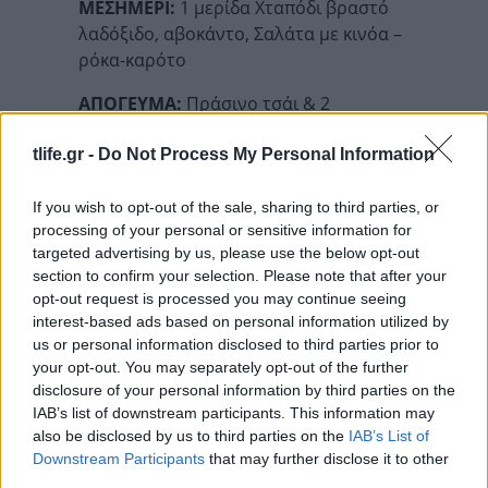
ΜΕΣΗΜΕΡΙ:
1 μερίδα Χταπόδι βραστό
λαδόξιδο, αβοκάντο, Σαλάτα με κινόα –
ρόκα-καρότο
ΑΠΟΓΕΥΜΑ:
Πράσινο τσάι & 2
μπισκότα digestive χωρίς ζάχαρη
tlife.gr -
Do Not Process My Personal Information
ΒΡΑΔΥ:
1 αυγό βραστό & Κρητική
γραβιέρα light & σαλάτα επιλογής, 3-4
If you wish to opt-out of the sale, sharing to third parties, or
ελιές, 1 φέτα ψωμί Ζέας
processing of your personal or sensitive information for
targeted advertising by us, please use the below opt-out
section to confirm your selection. Please note that after your
opt-out request is processed you may continue seeing
ΚΥΡΙΑΚΗ
interest-based ads based on personal information utilized by
us or personal information disclosed to third parties prior to
ΠΡΩΙΝΟ:
2 ρυζογκοφρέτες, 1κ.γ.
your opt-out. You may separately opt-out of the further
φυστικοβούτυρο, 1 μπανάνα, καφές
disclosure of your personal information by third parties on the
στιγμιαίος
IAB’s list of downstream participants. This information may
also be disclosed by us to third parties on the
IAB’s List of
ΕΝΔΙΑΜΕΣΑ:
1 γιαούρτι με κανέλα & 4
Downstream Participants
that may further disclose it to other
φράουλες
third parties.