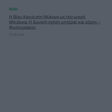
Η Βίκυ Καγιά στη Μύκονο με την μικρή
Μπιάνκα: Η δυνατή σχέση μητέρας και κόρης –
Φωτογραφίες
07.08.2026