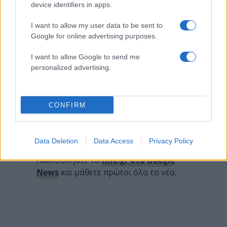
device identifiers in apps.
I want to allow my user data to be sent to
Google for online advertising purposes.
I want to allow Google to send me
personalized advertising.
CONFIRM
Follow us on
facebook
twitter
Instagram
TikTok
Data Deletion
Data Access
Privacy Policy
Ακολουθήστε το
tlife.gr στο Google
News
και μάθετε πρώτοι όλα τα νέα.