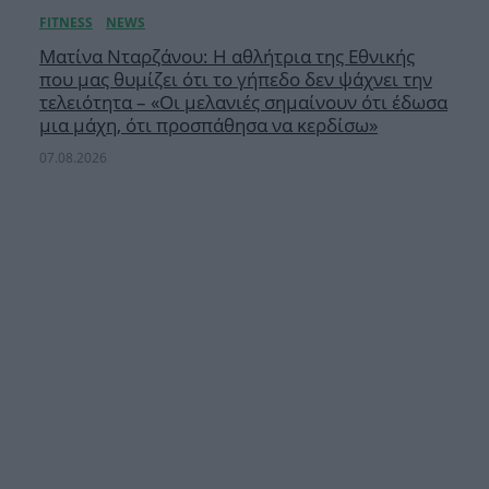
Ματίνα Νταρζάνου: Η αθλήτρια της Εθνικής
που μας θυμίζει ότι το γήπεδο δεν ψάχνει την
τελειότητα – «Οι μελανιές σημαίνουν ότι έδωσα
μια μάχη, ότι προσπάθησα να κερδίσω»
07.08.2026