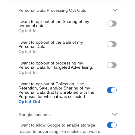
ΜΕΣΗΜΕΡΙ:
Free day
Please note that this website/app uses one or more Google
Personal Data Processing Opt Outs
services and may gather and store information including but
ΑΠΟΓΕΥΜΑ:
1 φλ. ρόφημα κρόκου
not limited to your visit or usage behaviour. You may click to
I want to opt-out of the Sharing of my
personal data.
grant or deny consent to Google and its third-party tags to
Κοζάνης & 1 μπανάνα
Opted In
use your data for below specified purposes in below Google
ΒΡΑΔΥ:
1 ποτήρι γάλα &
consent section.
I want to opt-out of the Sale of my
Personal Data.
4κ.σ.δημητριακά ολικής αλέσεως με
Opted In
σιτάρι & βρόμη & 3 αποξηραμένα
βερίκοκα
I want to opt-out of processing my
Personal Data for Targeted Advertising.
Opted In
Photos: iStock
I want to opt-out of Collection, Use,
ΔΙΑΦΗΜΙΣΗ
Retention, Sale, and/or Sharing of my
Personal Data that Is Unrelated with the
Purposes for which it was collected.
Opted Out
Google consents
I want to allow Google to enable storage
related to advertising like cookies on web or