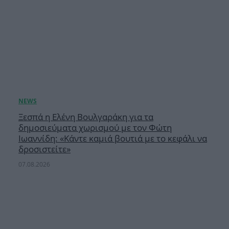
Ξεσπά η Ελένη Βουλγαράκη για τα
δημοσιεύματα χωρισμού με τον Φώτη
Ιωαννίδη: «Κάντε καμιά βουτιά με το κεφάλι να
δροσιστείτε»
07.08.2026