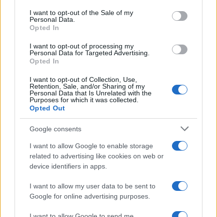
consent section.
I want to opt-out of the Sale of my
Personal Data.
Opted In
I want to opt-out of processing my
Personal Data for Targeted Advertising.
Opted In
I want to opt-out of Collection, Use,
Retention, Sale, and/or Sharing of my
Personal Data that Is Unrelated with the
Purposes for which it was collected.
Opted Out
Google consents
Φίλιππος Μιχόπουλος – Κωνσταντίνα
I want to allow Google to enable storage
Ευρυπίδου: Αγκαλιασμένοι και ερωτευμένοι
related to advertising like cookies on web or
ποζάρουν στο ηλιοβασίλεμα της Σαντορίνης
device identifiers in apps.
07.08.2026
I want to allow my user data to be sent to
Google for online advertising purposes.
I want to allow Google to send me