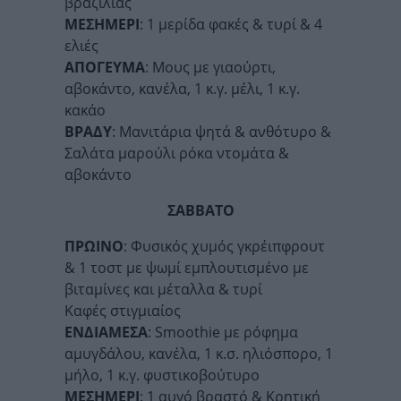
βραζιλίας
ΜΕΣΗΜΕΡΙ
: 1 μερίδα φακές & τυρί & 4
ελιές
ΑΠΟΓΕΥΜΑ
: Μους με γιαούρτι,
αβοκάντο, κανέλα, 1 κ.γ. μέλι, 1 κ.γ.
κακάο
ΒΡΑΔΥ
: Μανιτάρια ψητά & ανθότυρο &
Σαλάτα μαρούλι ρόκα ντομάτα &
αβοκάντο
ΣΑΒΒΑΤΟ
ΠΡΩΙΝΟ
: Φυσικός χυμός γκρέιπφρουτ
& 1 τοστ με ψωμί εμπλουτισμένο με
βιταμίνες και μέταλλα & τυρί
Καφές στιγμιαίος
ΕΝΔΙΑΜΕΣΑ
: Smoothie με ρόφημα
αμυγδάλου, κανέλα, 1 κ.σ. ηλιόσπορο, 1
μήλο, 1 κ.γ. φυστικοβούτυρο
ΜΕΣΗΜΕΡΙ
: 1 αυγό βραστό & Κρητική