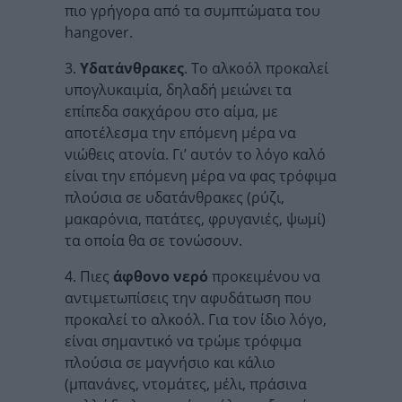
πιο γρήγορα από τα συμπτώματα του
hangover.
3.
Υδατάνθρακες
. Το αλκοόλ προκαλεί
υπογλυκαιμία, δηλαδή μειώνει τα
επίπεδα σακχάρου στο αίμα, με
αποτέλεσμα την επόμενη μέρα να
νιώθεις ατονία. Γι’ αυτόν το λόγο καλό
είναι την επόμενη μέρα να φας τρόφιμα
πλούσια σε υδατάνθρακες (ρύζι,
μακαρόνια, πατάτες, φρυγανιές, ψωμί)
τα οποία θα σε τονώσουν.
4. Πιες
άφθονο νερό
προκειμένου να
αντιμετωπίσεις την αφυδάτωση που
προκαλεί το αλκοόλ. Για τον ίδιο λόγο,
είναι σημαντικό να τρώμε τρόφιμα
πλούσια σε μαγνήσιο και κάλιο
(μπανάνες, ντομάτες, μέλι, πράσινα