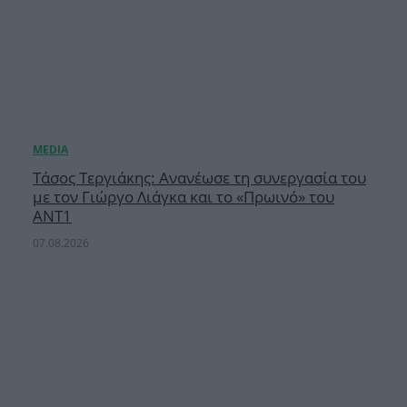
Τάσος Τεργιάκης: Ανανέωσε τη συνεργασία του
με τον Γιώργο Λιάγκα και το «Πρωινό» του
ΑΝΤ1
07.08.2026