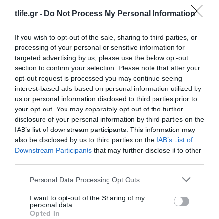
tlife.gr -
Do Not Process My Personal Information
If you wish to opt-out of the sale, sharing to third parties, or
processing of your personal or sensitive information for
targeted advertising by us, please use the below opt-out
section to confirm your selection. Please note that after your
opt-out request is processed you may continue seeing
interest-based ads based on personal information utilized by
us or personal information disclosed to third parties prior to
your opt-out. You may separately opt-out of the further
disclosure of your personal information by third parties on the
IAB’s list of downstream participants. This information may
also be disclosed by us to third parties on the
IAB’s List of
Downstream Participants
that may further disclose it to other
third parties.
Δίαιτα για επίπεδη κοιλιά
Please note that this website/app uses one or more Google
Personal Data Processing Opt Outs
26.07.2026
services and may gather and store information including but
not limited to your visit or usage behaviour. You may click to
I want to opt-out of the Sharing of my
personal data.
grant or deny consent to Google and its third-party tags to
Opted In
use your data for below specified purposes in below Google