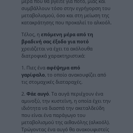
μέρα που θα βγείτε για ποτό, μιας και
συμβάλλουν τόσο στην εγρήγορση του
μεταβολισμού, όσο και στη μείωση της
κατακράτησης που προκαλεί το αλκοόλ.
Τέλος, η
επόμενη μέρα από τη
βραδινή σας έξοδο για ποτό
χρειάζεται να έχει τα ακόλουθα
διατροφικά χαρακτηριστικά:
1. Πιες ένα
αφέψημα από
γαρίφαλο
, το οποίο ανακουφίζει από
τις στομαχικές διαταραχές.
2.
Φάε αυγό
. Τα αυγά περιέχουν ένα
αμινοξύ, την κυστεΐνη, η οποία έχει την
ιδιότητα να διασπά την ακεταλδεΰδη
που είναι ένα παράγωγο του
μεταβολισμού της αιθανόλης (αλκοόλ).
Τρώγοντας ένα αυγό θα ανακουφιστείς