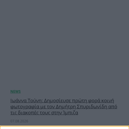
Ιωάννα Τούνη: Δημοσίευσε πρώτη φορά κοινή
φωτογραφία με τον Δημήτρη Σπυριδωνίδη από
τις διακοπές τους στην Ίμπιζα
07.08.2026