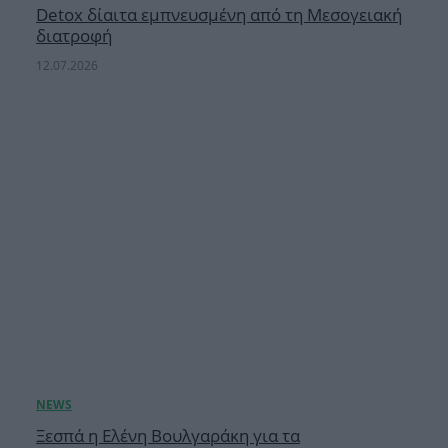
Detox δίαιτα εμπνευσμένη από τη Μεσογειακή
διατροφή
12.07.2026
Ξεσπά η Ελένη Βουλγαράκη για τα