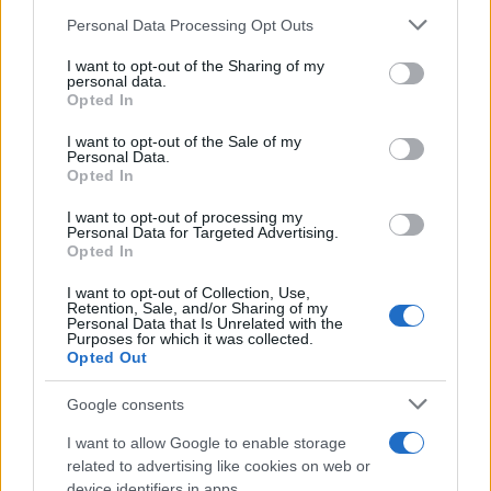
ΑΠΟΓΕΥΜΑ:
Smoothieμε πεπόνι,
Please note that this website/app uses one or more Google
Personal Data Processing Opt Outs
ροδάκινο , γάλα αμυγδάλου, κανέλα &
services and may gather and store information including but
not limited to your visit or usage behaviour. You may click to
I want to opt-out of the Sharing of my
5 φουντούκια
personal data.
grant or deny consent to Google and its third-party tags to
Opted In
ΒΡΑΔΥ:
1 γιαούρτι 2% & κανέλα & 2κ.σ.
use your data for below specified purposes in below Google
consent section.
δημητριακά ολικής αλέσεως με σιτάρι &
I want to opt-out of the Sale of my
Personal Data.
βρόμη
Opted In
I want to opt-out of processing my
Personal Data for Targeted Advertising.
Opted In
I want to opt-out of Collection, Use,
Retention, Sale, and/or Sharing of my
Personal Data that Is Unrelated with the
Purposes for which it was collected.
Opted Out
Google consents
ΔΙΑΦΗΜΙΣΗ
I want to allow Google to enable storage
related to advertising like cookies on web or
device identifiers in apps.