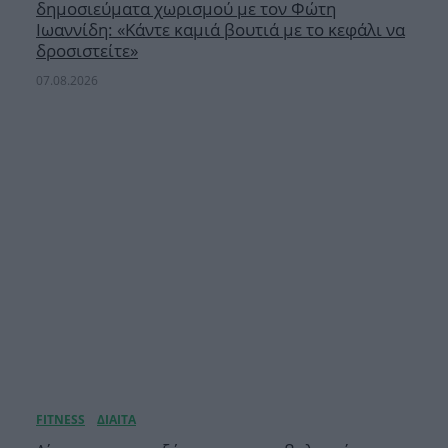
δημοσιεύματα χωρισμού με τον Φώτη
Ιωαννίδη: «Κάντε καμιά βουτιά με το κεφάλι να
δροσιστείτε»
07.08.2026