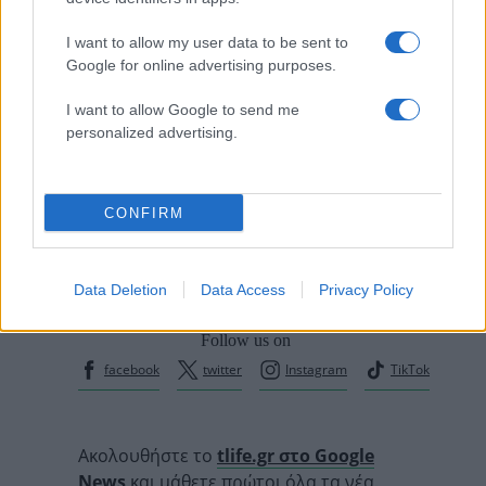
I want to allow my user data to be sent to
Google for online advertising purposes.
I want to allow Google to send me
personalized advertising.
CONFIRM
Data Deletion
Data Access
Privacy Policy
Follow us on
facebook
twitter
Instagram
TikTok
Ακολουθήστε το
tlife.gr στο Google
News
και μάθετε πρώτοι όλα τα νέα.