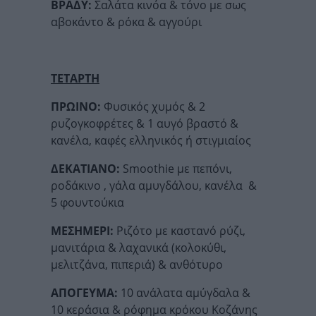
ΒΡΑΔΥ:
Σαλάτα κινόα & τόνο με σως
αβοκάντο & ρόκα & αγγούρι
ΤΕΤΑΡΤΗ
ΠΡΩΙΝΟ:
Φυσικός χυμός & 2
ρυζογκοφρέτες & 1 αυγό βραστό &
κανέλα, καφές ελληνικός ή στιγμιαίος
ΔΕΚΑΤΙΑΝΟ:
Smoothie με πεπόνι,
ροδάκινο , γάλα αμυγδάλου, κανέλα &
5 φουντούκια
ΜΕΣΗΜΕΡΙ:
Ριζότο με καστανό ρύζι,
μανιτάρια & λαχανικά (κολοκύθι,
μελιτζάνα, πιπεριά) & ανθότυρο
ΑΠΟΓΕΥΜΑ:
10 ανάλατα αμύγδαλα &
10 κεράσια & ρόφημα κρόκου Κοζάνης