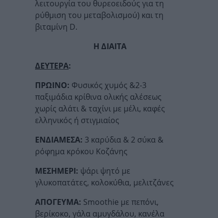
λειτουργία του θυρεοειδούς για τη
ρύθμιση του μεταβολισμού) και τη
βιταμίνη D.
Η ΔΙΑΙΤΑ
ΔΕΥΤΕΡΑ
:
ΠΡΩΙΝΟ:
Φυσικός χυμός &2-3
παξιμάδια κρίθινα ολικής αλέσεως
χωρίς αλάτι & ταχίνι με μέλι, καφές
ελληνικός ή στιγμιαίος
ΕΝΔΙΑΜΕΣΑ:
3 καρύδια & 2 σύκα &
ρόφημα κρόκου Κοζάνης
ΜΕΣΗΜΕΡΙ:
ψάρι ψητό με
γλυκοπατάτες, κολοκύθια, μελιτζάνες
ΑΠΟΓΕΥΜΑ:
Smoothie με πεπόνι,
βερίκοκο, γάλα αμυγδάλου, κανέλα