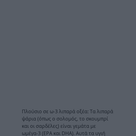
Πλούσιο σε ω-3 λιπαρά οξέα: Τα λιπαρά
ψάρια (όπως ο σολομός, το σκουμπρί
και οι σαρδέλες) είναι γεμάτα με
ωμέγα-3 (EPA και DHA). Αυτά τα υγιή