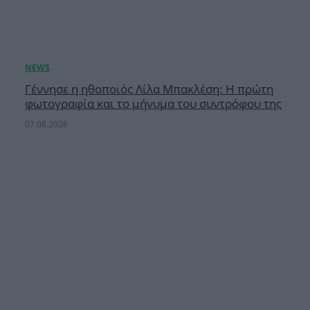
Γέννησε η ηθοποιός Λίλα Μπακλέση: Η πρώτη
φωτογραφία και το μήνυμα του συντρόφου της
07.08.2026