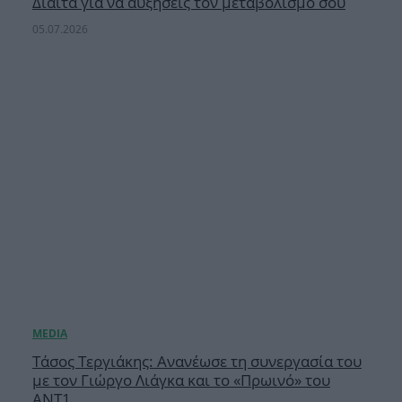
Δίαιτα για να αυξήσεις τον μεταβολισμό σου
05.07.2026
Τάσος Τεργιάκης: Ανανέωσε τη συνεργασία του
με τον Γιώργο Λιάγκα και το «Πρωινό» του
ΑΝΤ1