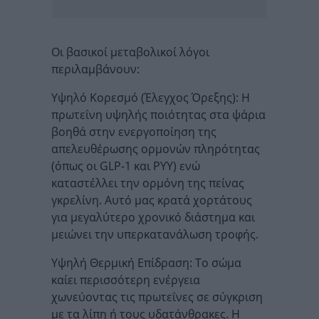
Οι βασικοί μεταβολικοί λόγοι
περιλαμβάνουν:
Υψηλό Κορεσμό (Έλεγχος Όρεξης): Η
πρωτεΐνη υψηλής ποιότητας στα ψάρια
βοηθά στην ενεργοποίηση της
απελευθέρωσης ορμονών πληρότητας
(όπως οι GLP-1 και PYY) ενώ
καταστέλλει την ορμόνη της πείνας
γκρελίνη. Αυτό μας κρατά χορτάτους
για μεγαλύτερο χρονικό διάστημα και
μειώνει την υπερκατανάλωση τροφής.
Υψηλή Θερμική Επίδραση: Το σώμα
καίει περισσότερη ενέργεια
χωνεύοντας τις πρωτεΐνες σε σύγκριση
με τα λίπη ή τους υδατάνθρακες. Η