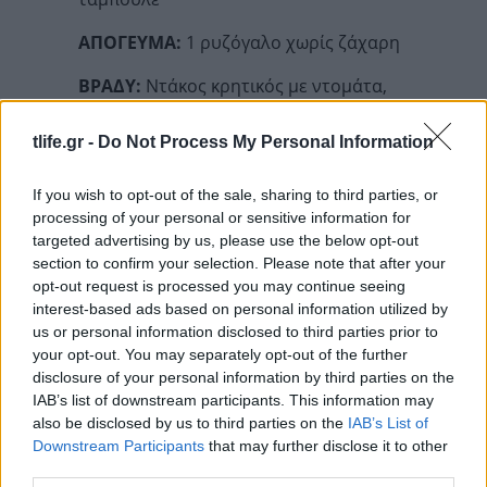
ΑΠΟΓΕΥΜΑ:
1 ρυζόγαλο χωρίς ζάχαρη
ΒΡΑΔΥ:
Ντάκος κρητικός με ντομάτα,
φέτα, 4-5 ελιές, κρίθινο παξιμάδι
tlife.gr -
Do Not Process My Personal Information
If you wish to opt-out of the sale, sharing to third parties, or
ΚΥΡΙΑΚΗ
processing of your personal or sensitive information for
ΠΡΩΙΝΟ:
1 ποτήρι χυμό & 1 τοστ με
targeted advertising by us, please use the below opt-out
section to confirm your selection. Please note that after your
ψωμί από δίκοκκο σιτάρι & τυρί Light,
opt-out request is processed you may continue seeing
καφές ή στιγμιαίος
interest-based ads based on personal information utilized by
us or personal information disclosed to third parties prior to
ΕΝΔΙΑΜΕΣΑ:
10 ανάλατα κάσιους &1
your opt-out. You may separately opt-out of the further
φέτα πεπόνι
disclosure of your personal information by third parties on the
IAB’s list of downstream participants. This information may
ΜΕΣΗΜΕΡΙ:
1 μερίδα μπριζόλα
also be disclosed by us to third parties on the
IAB’s List of
μοσχαρίσια & σαλάτα ρόκα-ντοματίνια-
Downstream Participants
that may further disclose it to other
κινόα & 4 ελιές
third parties.