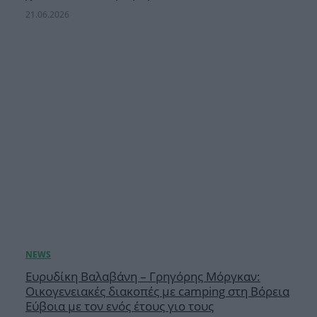
21.06.2026
Ευρυδίκη Βαλαβάνη – Γρηγόρης Μόργκαν:
Οικογενειακές διακοπές με camping στη Βόρεια
Εύβοια με τον ενός έτους γιο τους