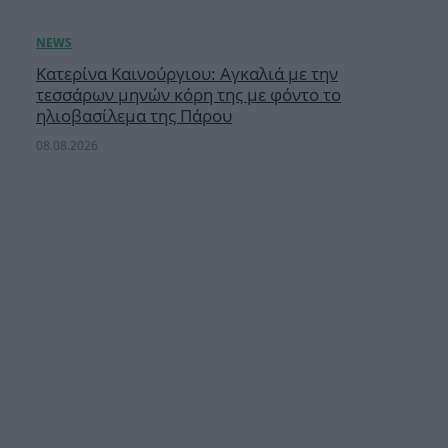
Κατερίνα Καινούργιου: Αγκαλιά με την
τεσσάρων μηνών κόρη της με φόντο το
ηλιοβασίλεμα της Πάρου
08.08.2026