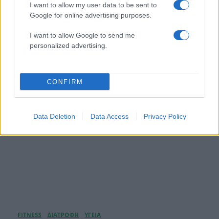
I want to allow my user data to be sent to
Εριέττα Κούρκουλου: Τα φιλιά με τον Βύρωνα
Google for online advertising purposes.
Βασιλειάδη στις διακοπές τους και τα γενέθλια
– «Καμία στιγμή ευτυχίας δεδομένη»
I want to allow Google to send me
personalized advertising.
08.08.2026
CONFIRM
Data Deletion
Data Access
Privacy Policy