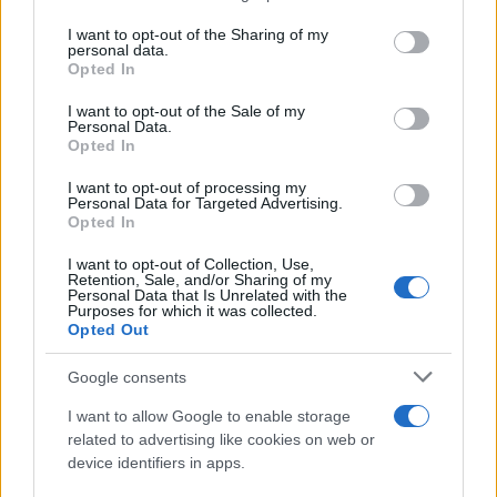
services and may gather and store information including but
not limited to your visit or usage behaviour. You may click to
I want to opt-out of the Sharing of my
personal data.
grant or deny consent to Google and its third-party tags to
Γερά οστά σε κάθε ηλικία: Ποιες είναι οι
Opted In
use your data for below specified purposes in below Google
βιταμίνες που πραγματικά χρειάζεσαι;
consent section.
I want to opt-out of the Sale of my
04.08.2026
Personal Data.
Opted In
I want to opt-out of processing my
Personal Data for Targeted Advertising.
Opted In
I want to opt-out of Collection, Use,
Retention, Sale, and/or Sharing of my
Personal Data that Is Unrelated with the
Purposes for which it was collected.
Opted Out
Google consents
I want to allow Google to enable storage
related to advertising like cookies on web or
device identifiers in apps.