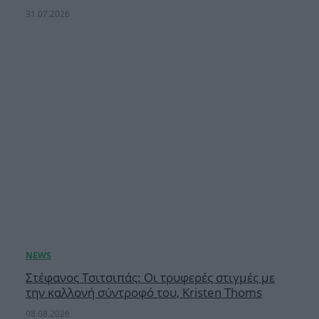
31.07.2026
Στέφανος Τσιτσιπάς: Οι τρυφερές στιγμές με
την καλλονή σύντροφό του, Kristen Thoms
08.08.2026