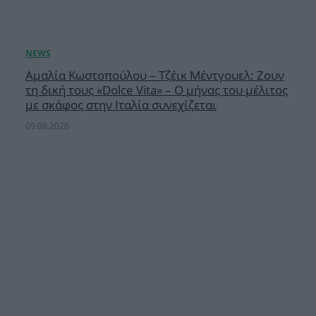
Αμαλία Κωστοπούλου – Τζέικ Μέντγουελ: Ζουν
τη δική τους «Dolce Vita» – Ο μήνας του μέλιτος
με σκάφος στην Ιταλία συνεχίζεται
09.08.2026