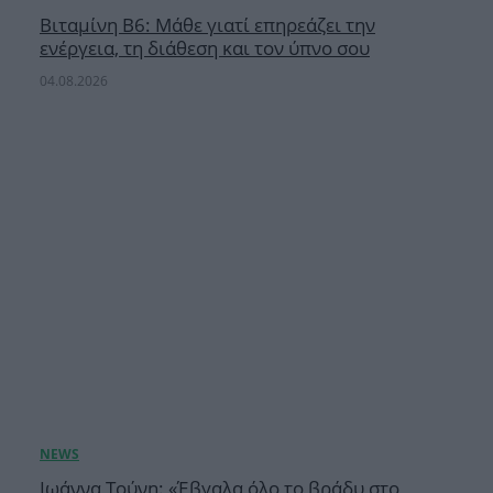
Βιταμίνη B6: Μάθε γιατί επηρεάζει την
ενέργεια, τη διάθεση και τον ύπνο σου
04.08.2026
Ιωάννα Τούνη: «Έβγαλα όλο το βράδυ στο