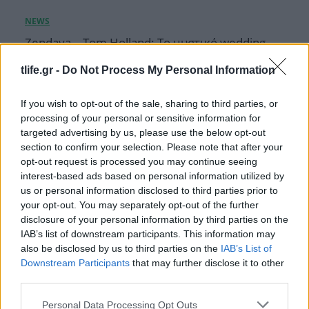
Zendaya – Tom Holland: Το μυστικό wedding
party στην αγγλική εξοχή μετά τον γάμο τους –
Όλες οι λεπτομέρειες
tlife.gr -
Do Not Process My Personal Information
08.08.2026
If you wish to opt-out of the sale, sharing to third parties, or
processing of your personal or sensitive information for
targeted advertising by us, please use the below opt-out
section to confirm your selection. Please note that after your
opt-out request is processed you may continue seeing
interest-based ads based on personal information utilized by
us or personal information disclosed to third parties prior to
your opt-out. You may separately opt-out of the further
disclosure of your personal information by third parties on the
IAB’s list of downstream participants. This information may
also be disclosed by us to third parties on the
IAB’s List of
Downstream Participants
that may further disclose it to other
third parties.
Please note that this website/app uses one or more Google
Personal Data Processing Opt Outs