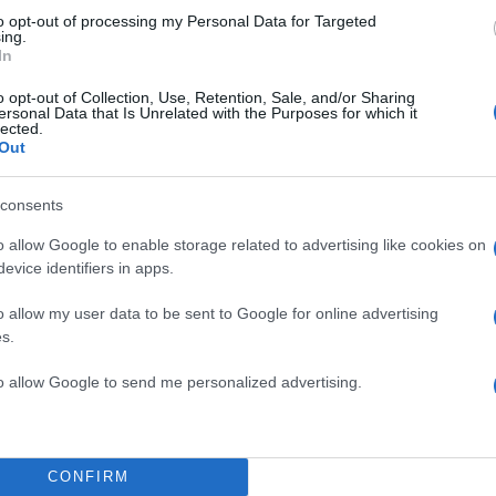
to opt-out of processing my Personal Data for Targeted
ing.
In
o opt-out of Collection, Use, Retention, Sale, and/or Sharing
ersonal Data that Is Unrelated with the Purposes for which it
lected.
Out
consents
o allow Google to enable storage related to advertising like cookies on
evice identifiers in apps.
o allow my user data to be sent to Google for online advertising
Babydoll dress: Μοιάζει
s.
η νέα εμμονή 
to allow Google to send me personalized advertising.
CONFIRM