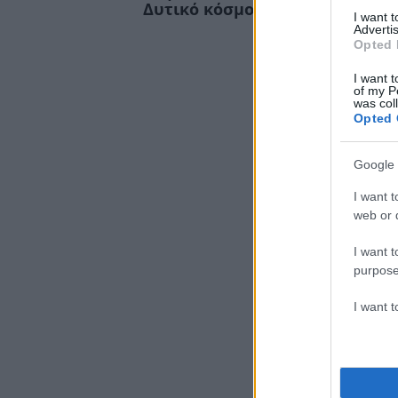
Δυτικό κόσμο
.
I want 
Advertis
ΔΙΑΦΗΜΙΣΗ
Opted 
I want t
of my P
was col
Opted 
Google 
I want t
web or d
I want t
purpose
I want 