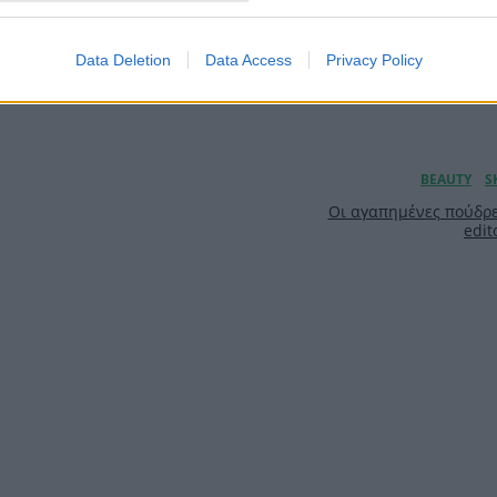
Data Deletion
Data Access
Privacy Policy
Οι αγαπημένες πούδρε
edit