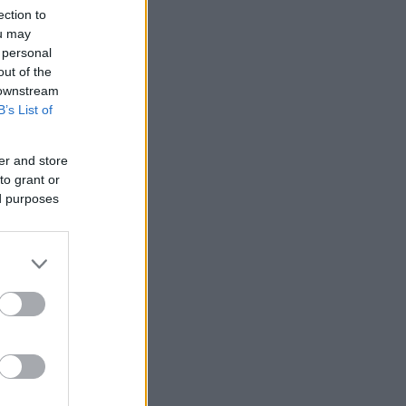
ection to
ou may
 personal
out of the
 downstream
B’s List of
er and store
to grant or
ed purposes
RIES