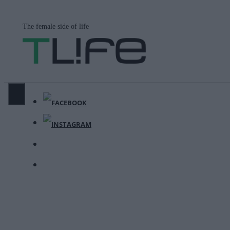
Μετάβαση
σε
The female side of life
περιεχόμενο
ΜΕΝΟΎ