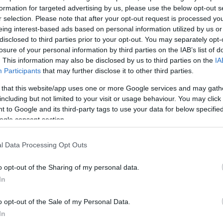
α τον καταλάβουν.
formation for targeted advertising by us, please use the below opt-out s
οφία που θα σε κάνει
r selection. Please note that after your opt-out request is processed y
εωρούν αυτή την
eing interest-based ads based on personal information utilized by us or
ν επίλυση διάφορων
disclosed to third parties prior to your opt-out. You may separately opt-
losure of your personal information by third parties on the IAB’s list of
. This information may also be disclosed by us to third parties on the
IA
π ανθρώπων, μοιρασμένα
Participants
that may further disclose it to other third parties.
και άνω των 60 ετών), από
ν γνώμη τους σε
 that this website/app uses one or more Google services and may gath
ούσαν να συμβούν σε μια
including but not limited to your visit or usage behaviour. You may click 
νωνική αναταρραχή. Στη
 to Google and its third-party tags to use your data for below specifi
αδημαϊκούς, ψυχολόγους,
ogle consent section.
ι τις απαντήσεις των
ωρίζει την ηλικία τους.
l Data Processing Opt Outs
α έδωσαν τις πιο
υνση το “κοινό καλό”.
o opt-out of the Sharing of my personal data.
ι συμμετέχοντες στο
In
ι να δώσουν μεγαλύτερη
 να τους ακούν. Ίσως
o opt-out of the Sale of my Personal Data.
 να διδαχθούν από την
TOP STO
In
ς συνθήκες ζωής στον