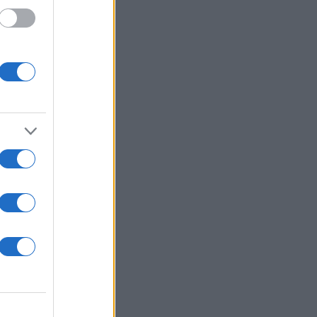
 με νυχτικό και είναι
των it-girls