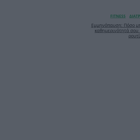
Εμμηνόπαυση: Πόσο μπ
καθημερινότητά σου
ρουτ