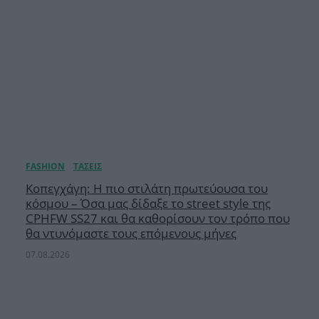
Κοπεγχάγη: Η πιο στιλάτη πρωτεύουσα του
κόσμου – Όσα μας δίδαξε το street style της
CPHFW SS27 και θα καθορίσουν τον τρόπο που
θα ντυνόμαστε τους επόμενους μήνες
07.08.2026