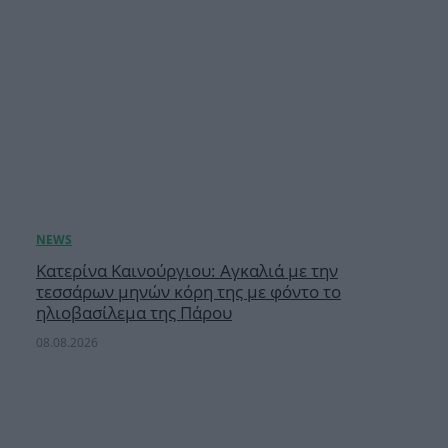
Κατερίνα Καινούργιου: Αγκαλιά με την
τεσσάρων μηνών κόρη της με φόντο το
ηλιοβασίλεμα της Πάρου
08.08.2026