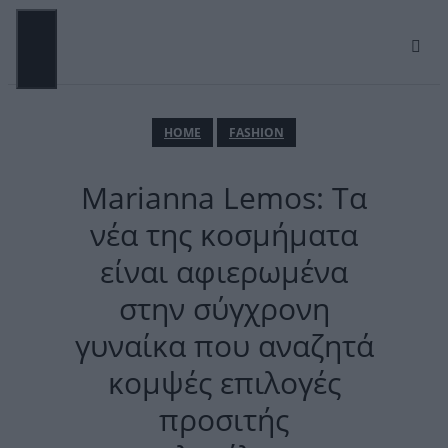
Μετάβαση
σε
περιεχόμενο
ΜΕΝΟΎ
ΗΟΜΕ
FASHION
Marianna Lemos: Tα
νέα της κοσμήματα
είναι αφιερωμένα
στην σύγχρονη
γυναίκα που αναζητά
κομψές επιλογές
προσιτής