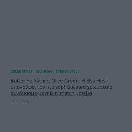
Butter Yellow και Olive Green: Η Elsa Hosk
υπογράφει τον πιο sophisticated χρωματικό
συνδυασμό με mix n’ match μοτίβα
07.08.2026