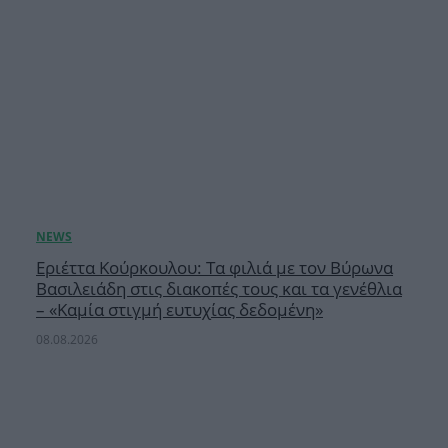
Εριέττα Κούρκουλου: Τα φιλιά με τον Βύρωνα
Βασιλειάδη στις διακοπές τους και τα γενέθλια
– «Καμία στιγμή ευτυχίας δεδομένη»
08.08.2026