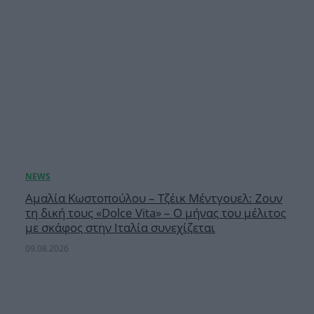
Αμαλία Κωστοπούλου – Τζέικ Μέντγουελ: Ζουν
τη δική τους «Dolce Vita» – Ο μήνας του μέλιτος
με σκάφος στην Ιταλία συνεχίζεται
09.08.2026