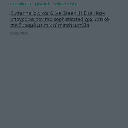
Butter Yellow και Olive Green: Η Elsa Hosk
υπογράφει τον πιο sophisticated χρωματικό
συνδυασμό με mix n’ match μοτίβα
07.08.2026