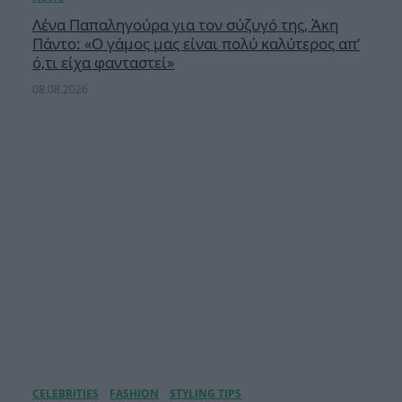
Λένα Παπαληγούρα για τον σύζυγό της, Άκη
Πάντο: «Ο γάμος μας είναι πολύ καλύτερος απ’
ό,τι είχα φανταστεί»
08.08.2026