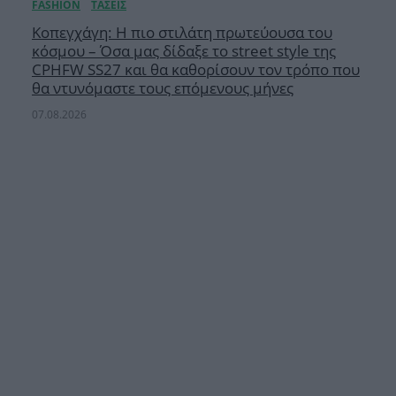
Κοπεγχάγη: Η πιο στιλάτη πρωτεύουσα του
κόσμου – Όσα μας δίδαξε το street style της
CPHFW SS27 και θα καθορίσουν τον τρόπο που
θα ντυνόμαστε τους επόμενους μήνες
07.08.2026