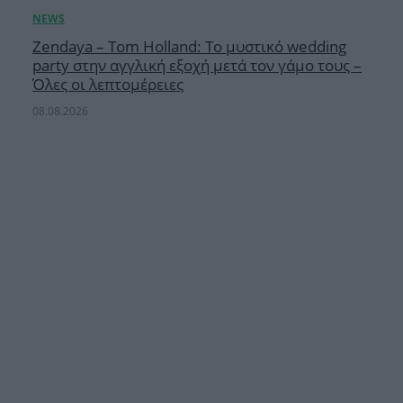
Zendaya – Tom Holland: Το μυστικό wedding
party στην αγγλική εξοχή μετά τον γάμο τους –
Όλες οι λεπτομέρειες
08.08.2026