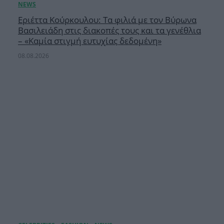
Εριέττα Κούρκουλου: Τα φιλιά με τον Βύρωνα
Βασιλειάδη στις διακοπές τους και τα γενέθλια
– «Καμία στιγμή ευτυχίας δεδομένη»
08.08.2026