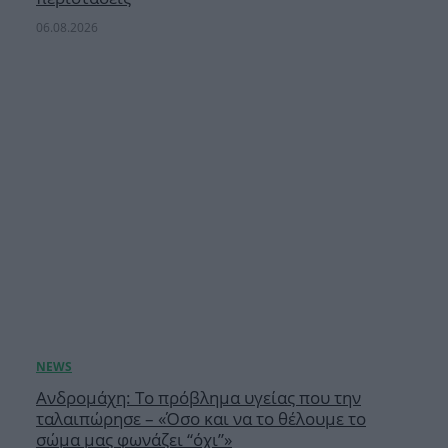
06.08.2026
Ανδρομάχη: Το πρόβλημα υγείας που την
ταλαιπώρησε – «Όσο και να το θέλουμε το
σώμα μας φωνάζει “όχι”»