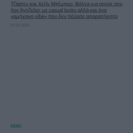
Τζάστιν και Χείλι Μπίμπερ: Βόλτα για σούσι στο
Λος Άντζελες με casual looks αλλά και ένα
«αμήχανο vibe» που δεν πέρασε απαρατήρητο
07.08.2026