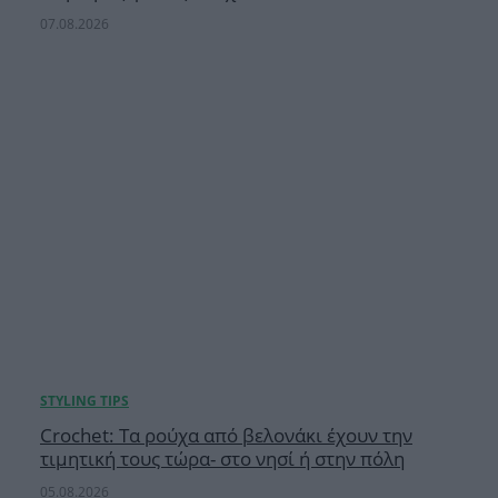
07.08.2026
Crochet: Τα ρούχα από βελονάκι έχουν την
τιμητική τους τώρα- στο νησί ή στην πόλη
05.08.2026