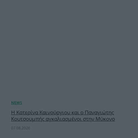
Η Κατερίνα Καινούργιου και ο Παναγιώτης
Κουτσουμπής αγκαλιασμένοι στην Μύκονο
07.08.2026