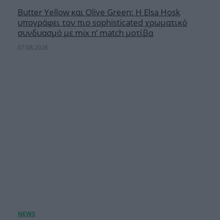
Butter Yellow και Olive Green: Η Elsa Hosk
υπογράφει τον πιο sophisticated χρωματικό
συνδυασμό με mix n’ match μοτίβα
07.08.2026