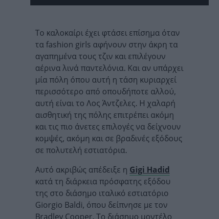
Το καλοκαίρι έχει φτάσει επίσημα όταν
τα fashion girls αφήνουν στην άκρη τα
αγαπημένα τους τζιν και επιλέγουν
αέρινα λινά παντελόνια. Και αν υπάρχει
μία πόλη όπου αυτή η τάση κυριαρχεί
περισσότερο από οπουδήποτε αλλού,
αυτή είναι το Λος Άντζελες. Η χαλαρή
αισθητική της πόλης επιτρέπει ακόμη
και τις πιο άνετες επιλογές να δείχνουν
κομψές, ακόμη και σε βραδινές εξόδους
σε πολυτελή εστιατόρια.
Αυτό ακριβώς απέδειξε η
Gigi Hadid
κατά τη διάρκεια πρόσφατης εξόδου
της στο διάσημο ιταλικό εστιατόριο
Giorgio Baldi, όπου δείπνησε με τον
Bradley Cooper. Το διάσημο μοντέλο