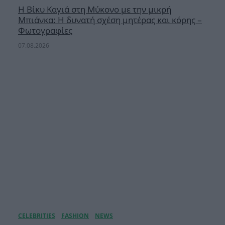
Η Βίκυ Καγιά στη Μύκονο με την μικρή
Μπιάνκα: Η δυνατή σχέση μητέρας και κόρης –
Φωτογραφίες
07.08.2026