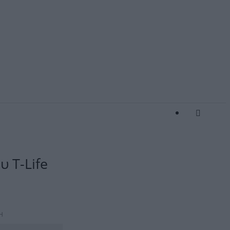
υ Τ-Life
Η