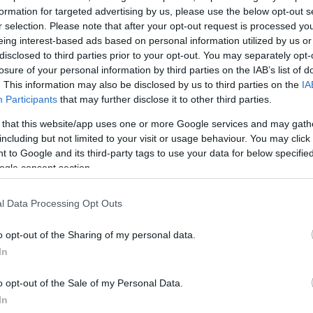
. Σ'ευχαριστώ TL!FE!"
formation for targeted advertising by us, please use the below opt-out s
r selection. Please note that after your opt-out request is processed y
eing interest-based ads based on personal information utilized by us or
Αύγουστος με στιλ
γκαρνταρόμπα που θ
disclosed to third parties prior to your opt-out. You may separately opt-
ασπροπρόσωπη – 4 last 
losure of your personal information by third parties on the IAB’s list of
την υπογραφή τ
ς
. This information may also be disclosed by us to third parties on the
IA
ound
Participants
that may further disclose it to other third parties.
 that this website/app uses one or more Google services and may gath
including but not limited to your visit or usage behaviour. You may click 
 to Google and its third-party tags to use your data for below specifi
ogle consent section.
l Data Processing Opt Outs
o opt-out of the Sharing of my personal data.
In
o opt-out of the Sale of my Personal Data.
In
Οι αγαπημένες πούδρες μ