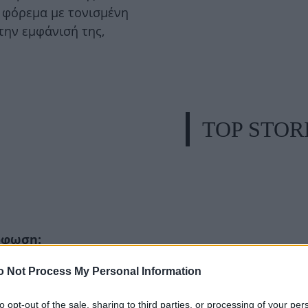
α φόρεμα με τονισμένη
την εμφάνισή της,
TOP STOR
όρφωση:
o Not Process My Personal Information
στώ τον εαυτό μου
 εικόνα μου με chic
to opt-out of the sale, sharing to third parties, or processing of your per