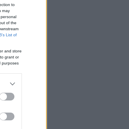
ection to
ou may
 personal
: Η capsule
α σε βγάλει
out of the
minute αγορές με
 downstream
ης DOCA
B’s List of
er and store
to grant or
ed purposes
ε SPF της beauty