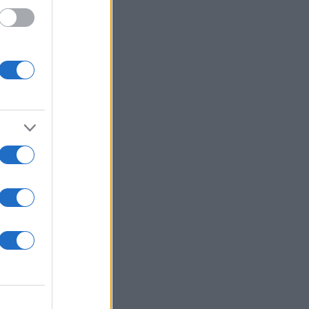
 τερματοφύλακας
 στο TLIFE – «Το
α, είναι αυτό που
αιχνίδι»