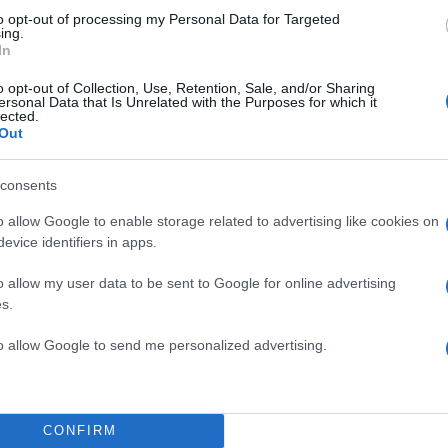
editor
to opt-out of processing my Personal Data for Targeted
ing.
In
o opt-out of Collection, Use, Retention, Sale, and/or Sharing
ersonal Data that Is Unrelated with the Purposes for which it
lected.
Out
r
Instagram
TikTok
consents
o allow Google to enable storage related to advertising like cookies on
Google News
και μάθετε
evice identifiers in apps.
o allow my user data to be sent to Google for online advertising
s.
Δήμητρα Γιαννακούλη: Η
της Εθνικής αποκλειστικά
to allow Google to send me personalized advertising.
σώμα μου δεν είναι εικόν
με κρατά στο π
CONFIRM