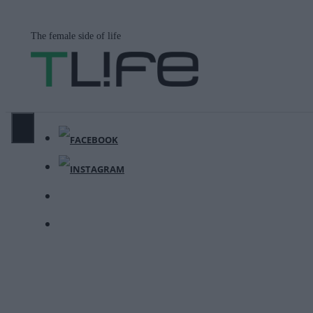
Μετάβαση
σε
The female side of life
περιεχόμενο
ΜΕΝΟΎ