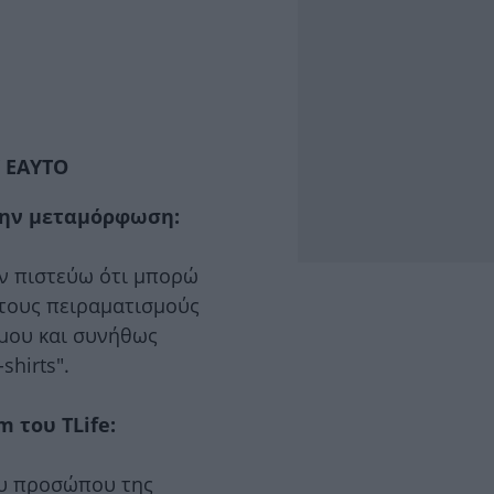
 ΕΑΥΤΟ
 την μεταμόρφωση:
εν πιστεύω ότι μπορώ
 τους πειραματισμούς
k μου και συνήθως
shirts".
m του TLife:
ου προσώπου της