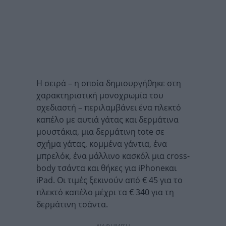
Η σειρά – η ​​οποία δημιουργήθηκε στη
χαρακτηριστική μονοχρωμία του
σχεδιαστή – περιλαμβάνει ένα πλεκτό
καπέλο με αυτιά γάτας και δερμάτινα
μουστάκια, μια δερμάτινη tote σε
σχήμα γάτας, κομμένα γάντια, ένα
μπρελόκ, ένα μάλλινο κασκόλ μια cross-
body τσάντα και θήκες για iPhoneκαι
iPad. Οι τιμές ξεκινούν από € 45 για το
πλεκτό καπέλο μέχρι τα € 340 για τη
δερμάτινη τσάντα.