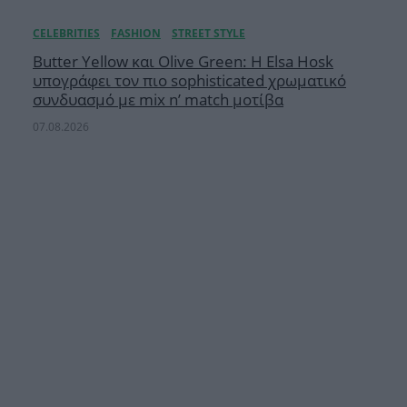
Butter Yellow και Olive Green: Η Elsa Hosk
υπογράφει τον πιο sophisticated χρωματικό
συνδυασμό με mix n’ match μοτίβα
07.08.2026