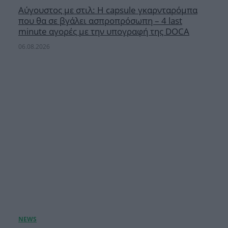
Αύγουστος με στιλ: Η capsule γκαρνταρόμπα
που θα σε βγάλει ασπροπρόσωπη – 4 last
minute αγορές με την υπογραφή της DOCA
06.08.2026