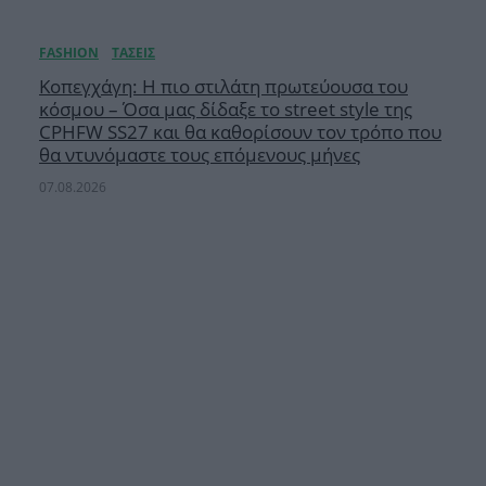
Κοπεγχάγη: Η πιο στιλάτη πρωτεύουσα του
κόσμου – Όσα μας δίδαξε το street style της
CPHFW SS27 και θα καθορίσουν τον τρόπο που
θα ντυνόμαστε τους επόμενους μήνες
07.08.2026