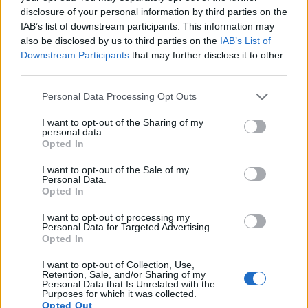
disclosure of your personal information by third parties on the
Δίχρωμο πουκάμισο: Η Monica Barbaro μας
IAB’s list of downstream participants. This information may
δείχνει πως μπορεί να κάνει το office chic στιλ
also be disclosed by us to third parties on the
IAB’s List of
πιο σύγχρονο από ποτέ
Downstream Participants
that may further disclose it to other
third parties.
06.08.2026
Please note that this website/app uses one or more Google
Personal Data Processing Opt Outs
services and may gather and store information including but
not limited to your visit or usage behaviour. You may click to
I want to opt-out of the Sharing of my
personal data.
grant or deny consent to Google and its third-party tags to
Opted In
use your data for below specified purposes in below Google
consent section.
I want to opt-out of the Sale of my
Personal Data.
Opted In
I want to opt-out of processing my
Personal Data for Targeted Advertising.
Opted In
I want to opt-out of Collection, Use,
Retention, Sale, and/or Sharing of my
Personal Data that Is Unrelated with the
Purposes for which it was collected.
Opted Out