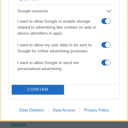
Τάσος Τεργιάκης: Ανανέωσε τη συνεργασία του
Google consents
με τον Γιώργο Λιάγκα και το «Πρωινό» του
ΑΝΤ1
I want to allow Google to enable storage
related to advertising like cookies on web or
07.08.2026
device identifiers in apps.
I want to allow my user data to be sent to
Google for online advertising purposes.
I want to allow Google to send me
personalized advertising.
CONFIRM
Data Deletion
Data Access
Privacy Policy