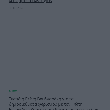
νέα εμμονή των it-girls
06.08.2026
Ξεσπά η Ελένη Βουλγαράκη για τα
δημοσιεύματα χωρισμού με τον Φώτη
Ιωαννίδη: «Κάντε καμιά βουτιά με το κεφάλι να