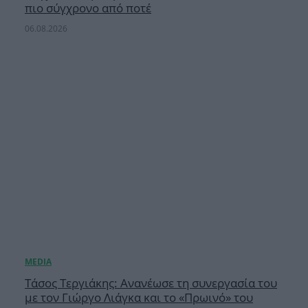
πιο σύγχρονο από ποτέ
06.08.2026
Τάσος Τεργιάκης: Ανανέωσε τη συνεργασία του
με τον Γιώργο Λιάγκα και το «Πρωινό» του