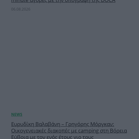
06.08.2026
Ευρυδίκη Βαλαβάνη – Γρηγόρης Μόργκαν:
Οικογενειακές διακοπές με camping στη Βόρεια
Εύβοια με τον ενός έτους γιο τους