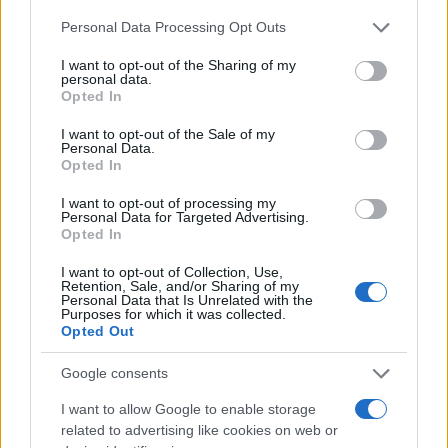
Ευρυπίδου: Αγκαλιασμένοι και ερωτευμένοι
Please note that this website/app uses one or more Google
Personal Data Processing Opt Outs
ποζάρουν στο ηλιοβασίλεμα της Σαντορίνης
services and may gather and store information including but
not limited to your visit or usage behaviour. You may click to
I want to opt-out of the Sharing of my
07.08.2026
personal data.
grant or deny consent to Google and its third-party tags to
Opted In
use your data for below specified purposes in below Google
consent section.
I want to opt-out of the Sale of my
Personal Data.
Opted In
I want to opt-out of processing my
Personal Data for Targeted Advertising.
Opted In
I want to opt-out of Collection, Use,
Retention, Sale, and/or Sharing of my
Personal Data that Is Unrelated with the
Purposes for which it was collected.
Opted Out
Google consents
I want to allow Google to enable storage
related to advertising like cookies on web or
Τζάστιν και Χείλι Μπίμπερ: Βόλτα για σούσι στο