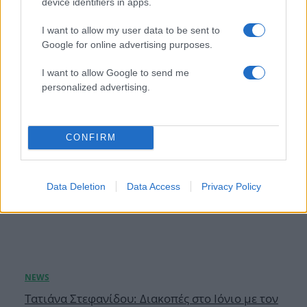
device identifiers in apps.
Λος Άντζελες με casual looks αλλά και ένα
«αμήχανο vibe» που δεν πέρασε απαρατήρητο
I want to allow my user data to be sent to
Google for online advertising purposes.
07.08.2026
I want to allow Google to send me
personalized advertising.
CONFIRM
Data Deletion
Data Access
Privacy Policy
Τατιάνα Στεφανίδου: Διακοπές στο Ιόνιο με τον