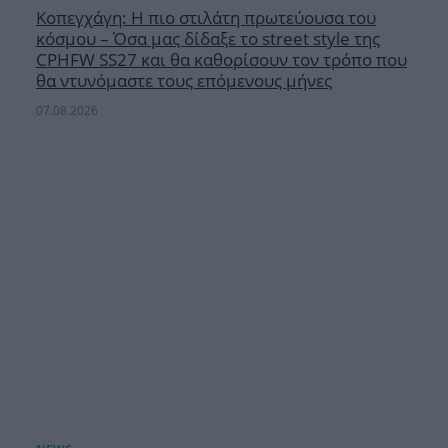
Κοπεγχάγη: Η πιο στιλάτη πρωτεύουσα του
κόσμου – Όσα μας δίδαξε το street style της
CPHFW SS27 και θα καθορίσουν τον τρόπο που
θα ντυνόμαστε τους επόμενους μήνες
07.08.2026