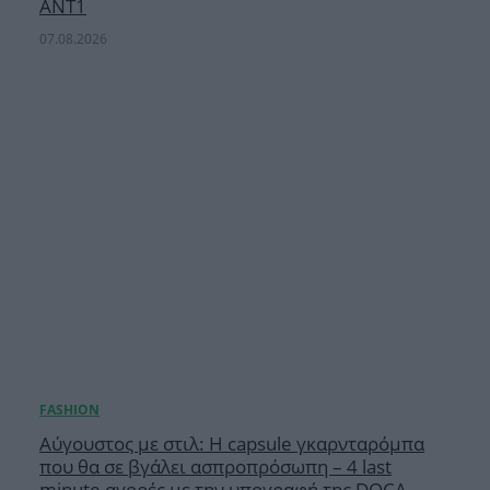
ΑΝΤ1
07.08.2026
Αύγουστος με στιλ: Η capsule γκαρνταρόμπα
που θα σε βγάλει ασπροπρόσωπη – 4 last
minute αγορές με την υπογραφή της DOCA