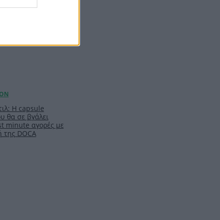
ιλ: Η capsule
υ θα σε βγάλει
t minute αγορές με
ή της DOCA