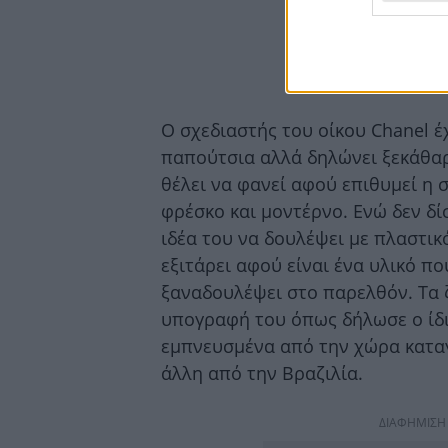
Ο σχεδιαστής του οίκου Chanel έ
παπούτσια αλλά δηλώνει ξεκάθαρ
θέλει να φανεί αφού επιθυμεί η σ
φρέσκο και μοντέρνο. Ενώ δεν δί
ιδέα του να δουλέψει με πλαστικό
εξιτάρει αφού είναι ένα υλικό πο
ξαναδουλέψει στο παρελθόν. Τα 
υπογραφή του όπως δήλωσε ο ίδι
εμπνευσμένα από την χώρα καταγ
άλλη από την Βραζιλία.
ΔΙΑΦΗΜΙΣΗ