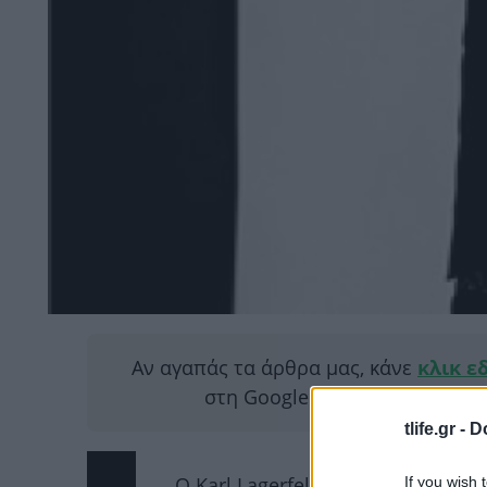
Αν αγαπάς τα άρθρα μας, κάνε
κλικ ε
στη Google για να μας διαβάζ
tlife.gr -
D
O Karl Lagerfeld ετοιμάζει μία ν
If you wish 