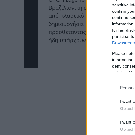
sensitive in
Βραζιλιάνικη εταιρία Μelissa. Η 
confirm you
από πλαστικό είναι ενθουσιασμέν
continue se
δημιουργήσει δύο νέα ζεύγη αλλ
information 
further disc
προσθέτοντας τα δικά του στοιχε
participants
ήδη υπάρχουν.
Downstream 
Please note
information 
deny consent
in below Go
Persona
I want t
Opted 
I want t
Opted 