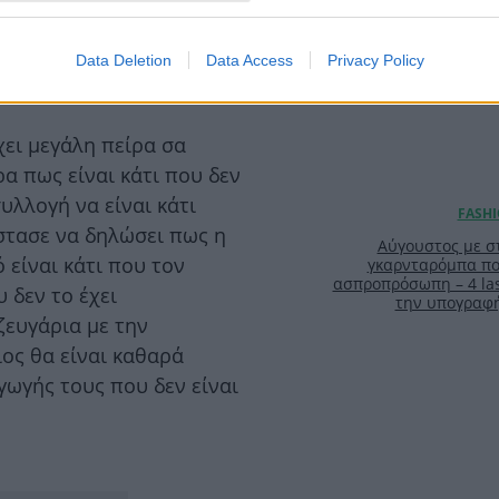
Data Deletion
Data Access
Privacy Policy
χει μεγάλη πείρα σα
α πως είναι κάτι που δεν
υλλογή να είναι κάτι
στασε να δηλώσει πως η
Αύγουστος με στ
 είναι κάτι που τον
γκαρνταρόμπα πο
ασπροπρόσωπη – 4 las
υ δεν το έχει
την υπογραφ
ζευγάρια με την
ος θα είναι καθαρά
ωγής τους που δεν είναι