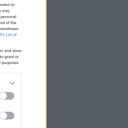
ection to
ou may
 personal
out of the
 downstream
B’s List of
er and store
to grant or
ed purposes