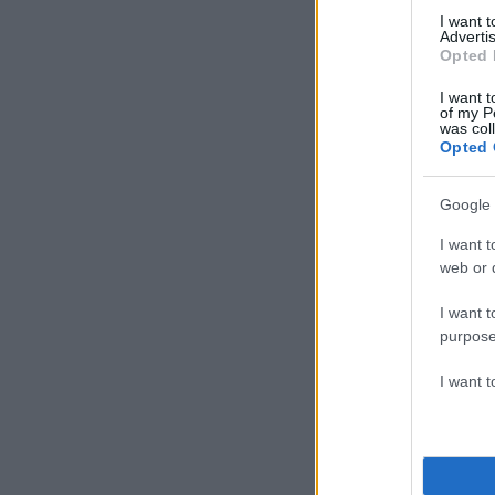
I want 
Advertis
Opted 
I want t
of my P
was col
Opted 
Google 
I want t
web or d
I want t
purpose
I want 