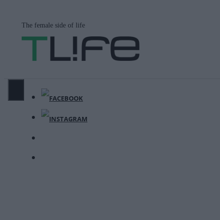
Μετάβαση
σε
The female side of life
περιεχόμενο
ΜΕΝΟΎ