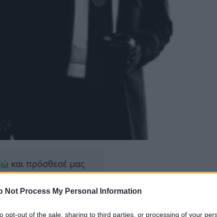
δώ
και πρόσθεσέ μας
εις πιο συχνά
o Not Process My Personal Information
ΔΙΑΦΗ
έα συνεργασία με την
to opt-out of the sale, sharing to third parties, or processing of your per