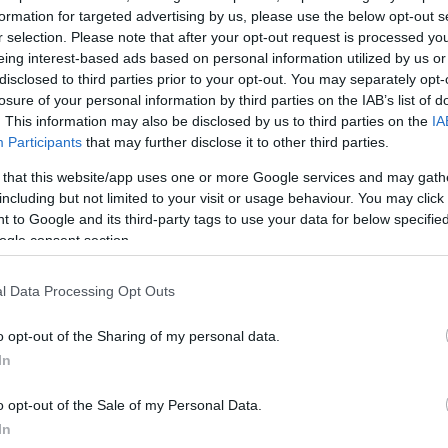
formation for targeted advertising by us, please use the below opt-out s
εταιρία με τα παπούτσια
r selection. Please note that after your opt-out request is processed y
η που ο Karl Lagerled θα
eing interest-based ads based on personal information utilized by us or
ά και θα μεταμορφώσει
disclosed to third parties prior to your opt-out. You may separately opt-
losure of your personal information by third parties on the IAB’s list of
ία σε δύο ζευγάρια που
. This information may also be disclosed by us to third parties on the
IA
Participants
that may further disclose it to other third parties.
 that this website/app uses one or more Google services and may gath
including but not limited to your visit or usage behaviour. You may click 
 to Google and its third-party tags to use your data for below specifi
ogle consent section.
l Data Processing Opt Outs
o opt-out of the Sharing of my personal data.
In
o opt-out of the Sale of my Personal Data.
In