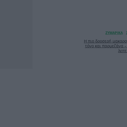
Η πιο δροσερή μακαρο
τόνο και παρμεζάνα –
λεπτ