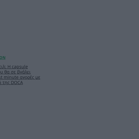
ιλ: Η capsule
υ θα σε βγάλει
t minute αγορές με
ή της DOCA