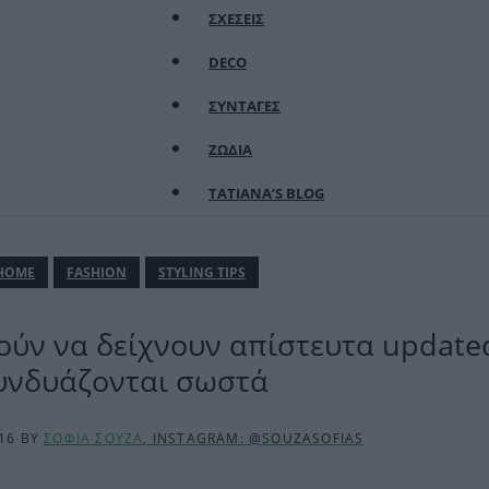
ΣΧΕΣΕΙΣ
DECO
ΣΥΝΤΑΓΕΣ
ΖΩΔΙΑ
TATIANA’S BLOG
ΗΟΜΕ
FASHION
STYLING TIPS
ούν να δείχνουν απίστευτα update
υνδυάζονται σωστά
:16
BY
ΣΟΦΙΑ ΣΟΥΖΑ
, INSTAGRAM: @SOUZASOFIAS