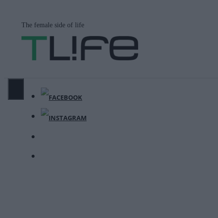
Μετάβαση
σε
The female side of life
περιεχόμενο
ΜΕΝΟΎ