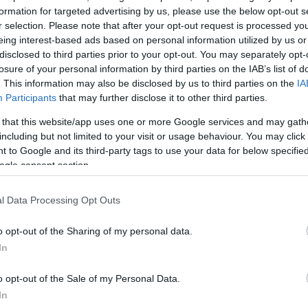
formation for targeted advertising by us, please use the below opt-out s
ΔΙΑΦΗ
ται συνήθως με παστέλ
r selection. Please note that after your opt-out request is processed y
ινά looks. Φέτος όμως ο καιρός
eing interest-based ads based on personal information utilized by us or
disclosed to third parties prior to your opt-out. You may separately opt-
διάθεσή μας κινείται ακόμη σε
losure of your personal information by third parties on the IAB’s list of
δεν σημαίνει πως το spring
. This information may also be disclosed by us to third parties on the
IA
— το αντίθετο. Το ζητούμενο
Participants
that may further disclose it to other third parties.
οί συνδυασμοί που ισορροπούν
 that this website/app uses one or more Google services and may gath
φρεσκάδα. Και η
Demi Moore
including but not limited to your visit or usage behaviour. You may click 
 to Google and its third-party tags to use your data for below specifi
ogle consent section.
annes Film Festival σε ένα off-
α ουδέτερα χρώματα μπορούν να
l Data Processing Opt Outs
ν συνδυάζονται σωστά.
o opt-out of the Sharing of my personal data.
In
ΗΜΙΣΗ
o opt-out of the Sale of my Personal Data.
In