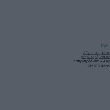
Αύγουστος με στ
γκαρνταρόμπα πο
ασπροπρόσωπη – 4 las
την υπογραφ