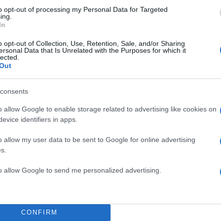
to opt-out of processing my Personal Data for Targeted
ing.
In
o opt-out of Collection, Use, Retention, Sale, and/or Sharing
ersonal Data that Is Unrelated with the Purposes for which it
lected.
Out
consents
o allow Google to enable storage related to advertising like cookies on
ε κόκκινο.
evice identifiers in apps.
o allow my user data to be sent to Google for online advertising
s.
to allow Google to send me personalized advertising.
CONFIRM