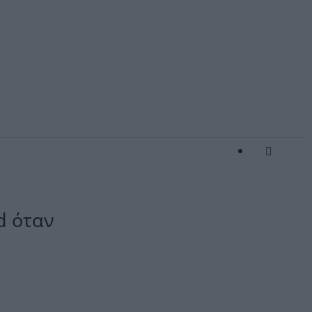
d όταν