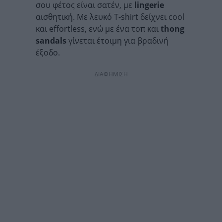
σου φέτος είναι σατέν, με
lingerie
αισθητική. Με λευκό T-shirt δείχνει cool
και effortless, ενώ με ένα τοπ και
thong
sandals
γίνεται έτοιμη για βραδινή
έξοδο.
ΔΙΑΦΗΜΙΣΗ