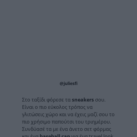
@juliesfi
Στο ταξίδι φόρεσε τα
sneakers
σου.
Είναι ο πιο εύκολος τρόπος να
γλιτώσεις χώρο και να έχεις μαζί σου το
πιο χρήσιμο παπούτσι του τριημέρου.
Συνδύασέ τα με ένα άνετο σετ φόρμας
και ένα
baseball cap
για ένα travel look